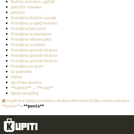
Ručnici, ponchos, ogrtači
Jastučići i navlake
Jastučići
Posteljina klasičan uzorak
Posteljina za dječji krevetić
Posteljina foto print
Posteljina sa licencijom
Posteljina nelicencijska
Posteljina za mlade
Posteljina sportski klubovi
Posteljina sportski klubovi
Posteljina sportski klubovi
Posteljina za sport
Za panenke
Plahte
Sportska oprema
**Utěrky** → **Krpe**
Dječji namještaj
Kupiti.hr
›
Dječja posteljina i dodaci
›
Novosti
›
Oušky, ručnici, pončo
›
**ponča**
›
**ponča**