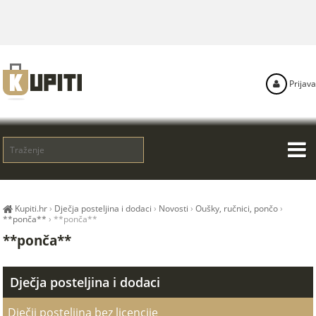
Prijava
Kupiti.hr
›
Dječja posteljina i dodaci
›
Novosti
›
Oušky, ručnici, pončo
›
**ponča**
›
**ponča**
**ponča**
Dječja posteljina i dodaci
Dječji posteljina bez licencije