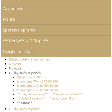
Za panenke
Plahte
Sportska oprema
**Utěrky** → **Krpe**
Dječji namještaj
Dječji posteljina bez licencije
Novosti
Novosti
Oušky, ručnici, pončo
Dječji ručnici 50×30 cm
jednobojne 70x140 i 100x150
Jednobojne ručnike 50×30 cm
Jednobojne ručnike 50×90 cm
**magické ručníčky** → **magične ručnike**
**plážové osušky** → **plažne ručnike**
**ponča**
Oušky, ručnici, ponča,