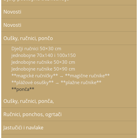
Novosti
Novosti
Oušky, ručnici, pončo
Dječji ručnici 50×30 cm
jednobojne 70x140 i 100x150
Jednobojne ručnike 50×30 cm
Jednobojne ručnike 50×90 cm
**magické ručníčky** → **magične ručnike**
**plážové osušky** → **plažne ručnike**
**ponča**
Oušky, ručnici, ponča,
Ručnici, ponchos, ogrtači
Jastučići i navlake