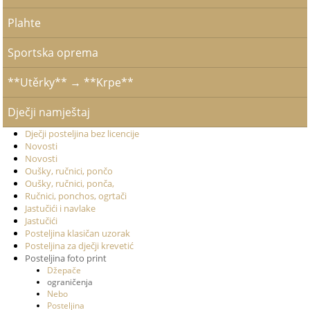
Plahte
Sportska oprema
**Utěrky** → **Krpe**
Dječji namještaj
Dječji posteljina bez licencije
Novosti
Novosti
Oušky, ručnici, pončo
Oušky, ručnici, ponča,
Ručnici, ponchos, ogrtači
Jastučići i navlake
Jastučići
Posteljina klasičan uzorak
Posteljina za dječji krevetić
Posteljina foto print
Džepače
ograničenja
Nebo
Posteljina