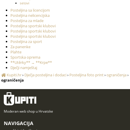
setovi
Posteljina sa licencijom
Posteljina nelicencijska
Posteljina za mlade
Posteljina sportski klubovi
Posteljina sportski klubovi
Posteljina sportski klubovi
Posteljina za sport
Za panenke
Plahte
Sportska oprema
**Utěrky** → **Krpe**
Dječji namještaj
Kupiti.hr
›
Dječja posteljina i dodaci
›
Posteljina foto print
›
ograničenja
›
ograničenja
Moderan web shop u Hrvatske
NAVIGACIJA