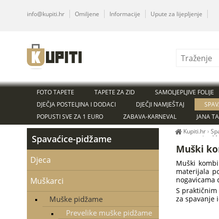
info@kupiti.hr
Omiljene
Informacije
Upute za lijepljenje
FOTO TAPETE
TAPETE ZA ZID
SAMOLJEPLJIVE FOLIJE
DJEČJA POSTELJINA I DODACI
DJEČJI NAMJEŠTAJ
SPAV
POPUSTI SVE ZA 1 EURO
ZABAVA-KARNEVAL
JANA T
Kupiti.hr
›
Sp
Spavaćice-pidžame
za spavanje
›
Mu
Muški ko
Djeca
Muški kombin
materijala p
nogavicama dr
Muškarci
S praktičnim
Muške pidžame
za spavanje i
Prevelike muške pidžame