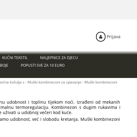
Prijava
KUĆNI TEKSTIL
NALJEPNICE ZA DJECU
BOJE
POPUSTI SVE ZA 10 EURO
noćna košulja s
›
Muški kombinezoni za spavanje
›
Muški kombinezoni
nu udobnost i toplinu tijekom noći. Izrađeni od mekanih
ptimalnu termoregulaciju. Kombinezon s dugim rukavima i
e uživati u udobnoj večeri kod kuće.
samo udobnost, već i slobodu kretanja. Muški kombinezoni