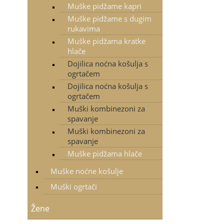
Muške pidžame kapri
Muške pidžame s dugim
rukavima
Muške pidžama kratke
hlače
Dojilica noćna košulja s
ogrtačem
Dojilica noćna košulja s
ogrtačem
Muški kombinezoni za
spavanje
Muški kombinezoni za
spavanje
Muške pidžama hlače
Muške noćne košulje
Muški ogrtači
Žene