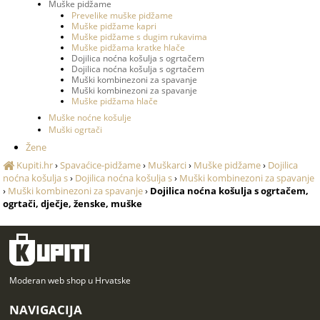
Muške pidžame
Prevelike muške pidžame
Muške pidžame kapri
Muške pidžame s dugim rukavima
Muške pidžama kratke hlače
Dojilica noćna košulja s ogrtačem
Dojilica noćna košulja s ogrtačem
Muški kombinezoni za spavanje
Muški kombinezoni za spavanje
Muške pidžama hlače
Muške noćne košulje
Muški ogrtači
Žene
Kupiti.hr
›
Spavaćice-pidžame
›
Muškarci
›
Muške pidžame
›
Dojilica
noćna košulja s
›
Dojilica noćna košulja s
›
Muški kombinezoni za spavanje
›
Muški kombinezoni za spavanje
›
Dojilica noćna košulja s ogrtačem,
ogrtači, dječje, ženske, muške
Moderan web shop u Hrvatske
NAVIGACIJA