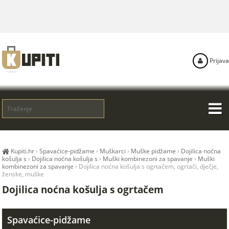
Prijava
Kupiti.hr
›
Spavaćice-pidžame
›
Muškarci
›
Muške pidžame
›
Dojilica noćna
košulja s
›
Dojilica noćna košulja s
›
Muški kombinezoni za spavanje
›
Muški
kombinezoni za spavanje
›
Dojilica noćna košulja s ogrtačem, ogrtači, dječje,
ženske, muške
Dojilica noćna košulja s ogrtačem
Spavaćice-pidžame