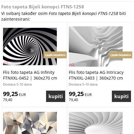
Foto tapeta Bijeli konopci FTNS-1258
Vi svibanj također osim
Foto tapeta Bijeli konopci FTNS-1258
biti
zainteresirani:
Ljepilo besplatno
Ljepilo besplatno
Flis foto tapeta AG Infinity
Flis foto tapeta AG Intricacy
FTNXXL-0452 | 360x270 cm
FTNXXL-2403 | 360x270 cm
Dostava 5-10 dana
Dostava 5-10 dana
99,25
99,25
 EUR
 EUR
79,40
79,40