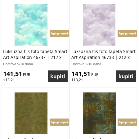
Ispis po mjeri
Ispis po mjeri
Luksuzna flis foto tapeta Smart
Luksuzna flis foto tapeta Smart
Art Aspiration 46737 | 212 x
Art Aspiration 46738 | 212 x
270 cm | Ljepilo besplatno
270 cm | Ljepilo besplatno
Dostava 5-10 dana
Dostava 5-10 dana
141,51
141,51
 EUR
 EUR
113,21
113,21
Ispis po mjeri
Ispis po mjeri