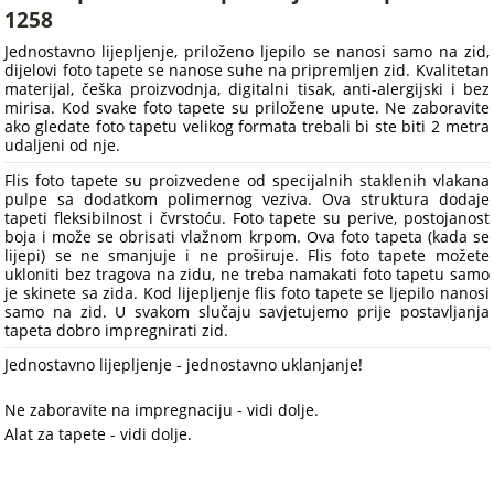
1258
Jednostavno lijepljenje, priloženo ljepilo se nanosi samo na zid,
dijelovi foto tapete se nanose suhe na pripremljen zid. Kvalitetan
materijal, češka proizvodnja, digitalni tisak, anti-alergijski i bez
mirisa. Kod svake foto tapete su priložene upute. Ne zaboravite
ako gledate foto tapetu velikog formata trebali bi ste biti 2 metra
udaljeni od nje.
Flis foto tapete su proizvedene od specijalnih staklenih vlakana
pulpe sa dodatkom polimernog veziva. Ova struktura dodaje
tapeti fleksibilnost i čvrstoću. Foto tapete su perive, postojanost
boja i može se obrisati vlažnom krpom. Ova foto tapeta (kada se
lijepi) se ne smanjuje i ne proširuje. Flis foto tapete možete
ukloniti bez tragova na zidu, ne treba namakati foto tapetu samo
je skinete sa zida. Kod lijepljenje flis foto tapete se ljepilo nanosi
samo na zid. U svakom slučaju savjetujemo prije postavljanja
tapeta dobro impregnirati zid.
Jednostavno lijepljenje - jednostavno uklanjanje!
Ne zaboravite na impregnaciju - vidi dolje.
Alat za tapete - vidi dolje.