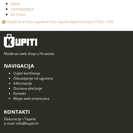
Dječji
Samoljepljive
Za vrata
Kupiti.hr
›
Foto tapete
›
Foto tapeta Bijeli konopci FTNS-1258
Moderan web shop u Hrvatske
NAVIGACIJA
Uvjeti korištenja
Odustajanje od ugovora
Informacije
Dostava-plaćanje
Kontakt
Mapa web stranicaice
KONTAKTI
Dekoracije i Tapete
e-mail: info@kupiti.hr