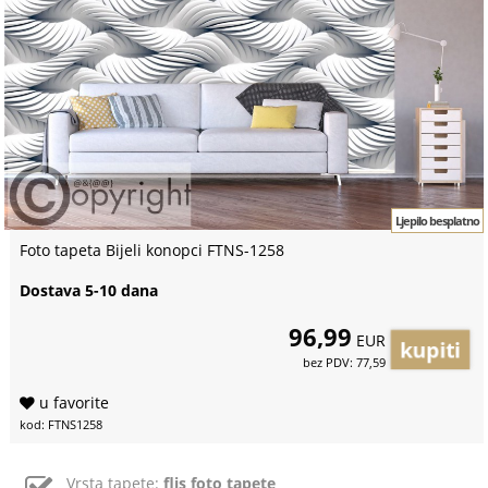
Ljepilo besplatno
Foto tapeta Bijeli konopci FTNS-1258
Dostava 5-10 dana
96,99
EUR
bez PDV: 77,59
u favorite
kod: FTNS1258
Vrsta tapete:
flis foto tapete