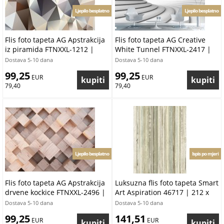
Ljepilo besplatno
Ljepilo besplatno
Flis foto tapeta AG Apstrakcija
Flis foto tapeta AG Creative
iz piramida FTNXXL-1212 |
White Tunnel FTNXXL-2417 |
360x270 cm
360x270 cm
Dostava 5-10 dana
Dostava 5-10 dana
99,25
99,25
 EUR
 EUR
79,40
79,40
Ljepilo besplatno
Ispis po mjeri
Flis foto tapeta AG Apstrakcija
Luksuzna flis foto tapeta Smart
drvene kockice FTNXXL-2496 |
Art Aspiration 46717 | 212 x
360x270 cm
270 cm | Ljepilo besplatno
Dostava 5-10 dana
Dostava 5-10 dana
99,25
141,51
 EUR
 EUR