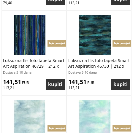
79,40
113,21
Ispis po mjeri
Ispis po mjeri
Luksuzna flis foto tapeta Smart
Luksuzna flis foto tapeta Smart
Art Aspiration 46729 | 212 x
Art Aspiration 46730 | 212 x
270 cm | Ljepilo besplatno
270 cm | Ljepilo besplatno
Dostava 5-10 dana
Dostava 5-10 dana
141,51
141,51
 EUR
 EUR
113,21
113,21
Ispis po mjeri
Ispis po mjeri