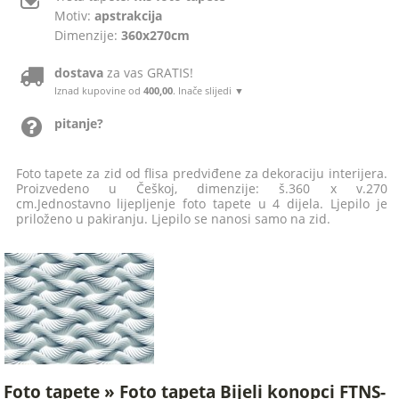
Motiv:
apstrakcija
Dimenzije:
360x270cm
dostava
za vas GRATIS!
Iznad kupovine od
400,00
. Inače slijedi ▼
pitanje?
Foto tapete za zid od flisa predviđene za dekoraciju interijera.
Proizvedeno u Češkoj, dimenzije: š.360 x v.270
cm.Jednostavno lijepljenje foto tapete u 4 dijela. Ljepilo je
priloženo u pakiranju. Ljepilo se nanosi samo na zid.
Foto tapete » Foto tapeta Bijeli konopci FTNS-