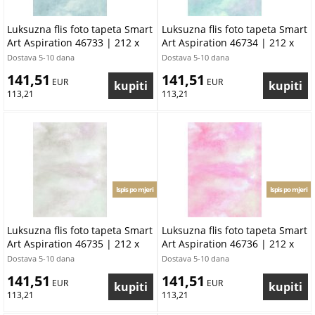
Luksuzna flis foto tapeta Smart
Luksuzna flis foto tapeta Smart
Art Aspiration 46733 | 212 x
Art Aspiration 46734 | 212 x
270 cm | Ljepilo besplatno
270 cm | Ljepilo besplatno
Dostava 5-10 dana
Dostava 5-10 dana
141,51
141,51
 EUR
 EUR
113,21
113,21
Ispis po mjeri
Ispis po mjeri
Luksuzna flis foto tapeta Smart
Luksuzna flis foto tapeta Smart
Art Aspiration 46735 | 212 x
Art Aspiration 46736 | 212 x
270 cm | Ljepilo besplatno
270 cm | Ljepilo besplatno
Dostava 5-10 dana
Dostava 5-10 dana
141,51
141,51
 EUR
 EUR
113,21
113,21