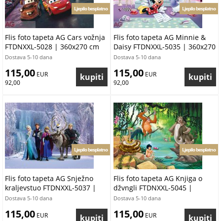
Ljepilo besplatno
Ljepilo besplatno
Flis foto tapeta AG Cars vožnja
Flis foto tapeta AG Minnie &
FTDNXXL-5028 | 360x270 cm
Daisy FTDNXXL-5035 | 360x270
cm
Dostava 5-10 dana
Dostava 5-10 dana
115,00
115,00
 EUR
 EUR
92,00
92,00
Ljepilo besplatno
Ljepilo besplatno
Flis foto tapeta AG Snježno
Flis foto tapeta AG Knjiga o
kraljevstuo FTDNXXL-5037 |
džvngli FTDNXXL-5045 |
360x270 cm
360x270 cm
Dostava 5-10 dana
Dostava 5-10 dana
115,00
115,00
 EUR
 EUR