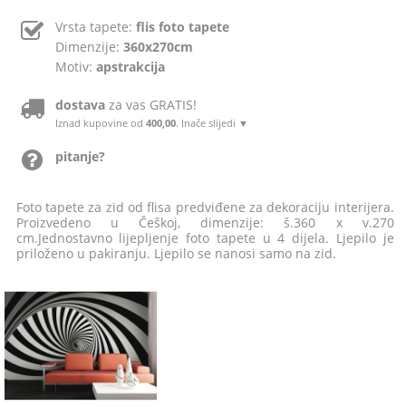
Vrsta tapete:
flis foto tapete
Dimenzije:
360x270cm
Motiv:
apstrakcija
dostava
za vas GRATIS!
Iznad kupovine od
400,00
. Inače slijedi ▼
pitanje?
Foto tapete za zid od flisa predviđene za dekoraciju interijera.
Proizvedeno u Češkoj, dimenzije: š.360 x v.270
cm.Jednostavno lijepljenje foto tapete u 4 dijela. Ljepilo je
priloženo u pakiranju. Ljepilo se nanosi samo na zid.