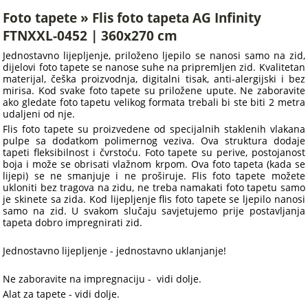
Foto tapete » Flis foto tapeta AG Infinity
FTNXXL-0452 | 360x270 cm
Jednostavno lijepljenje, priloženo ljepilo se nanosi samo na zid,
dijelovi foto tapete se nanose suhe na pripremljen zid. Kvalitetan
materijal, češka proizvodnja, digitalni tisak, anti-alergijski i bez
mirisa. Kod svake foto tapete su priložene upute. Ne zaboravite
ako gledate foto tapetu velikog formata trebali bi ste biti 2 metra
udaljeni od nje.
Flis foto tapete su proizvedene od specijalnih staklenih vlakana
pulpe sa dodatkom polimernog veziva. Ova struktura dodaje
tapeti fleksibilnost i čvrstoću. Foto tapete su perive, postojanost
boja i može se obrisati vlažnom krpom. Ova foto tapeta (kada se
lijepi) se ne smanjuje i ne proširuje. Flis foto tapete možete
ukloniti bez tragova na zidu, ne treba namakati foto tapetu samo
je skinete sa zida. Kod lijepljenje flis foto tapete se ljepilo nanosi
samo na zid. U svakom slučaju savjetujemo prije postavljanja
tapeta dobro impregnirati zid.
Jednostavno lijepljenje - jednostavno uklanjanje!
Ne zaboravite na impregnaciju - vidi dolje.
Alat za tapete - vidi dolje.