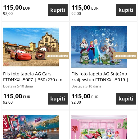
115,00
115,00
 EUR
 EUR
92,00
92,00
Ljepilo besplatno
Ljepilo besplatno
Flis foto tapeta AG Cars
Flis foto tapeta AG Snježno
FTDNXXL-5007 | 360x270 cm
kraljevstuo FTDNXXL-5019 |
360x270 cm
Dostava 5-10 dana
Dostava 5-10 dana
115,00
115,00
 EUR
 EUR
92,00
92,00