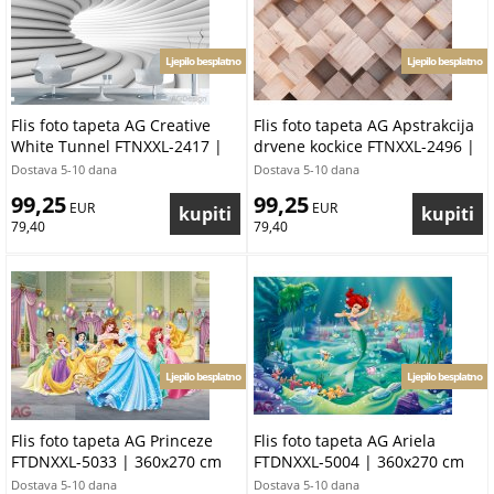
Ljepilo besplatno
Ljepilo besplatno
Flis foto tapeta AG Creative
Flis foto tapeta AG Apstrakcija
White Tunnel FTNXXL-2417 |
drvene kockice FTNXXL-2496 |
360x270 cm
360x270 cm
Dostava 5-10 dana
Dostava 5-10 dana
99,25
99,25
 EUR
 EUR
79,40
79,40
Ljepilo besplatno
Ljepilo besplatno
Flis foto tapeta AG Princeze
Flis foto tapeta AG Ariela
FTDNXXL-5033 | 360x270 cm
FTDNXXL-5004 | 360x270 cm
Dostava 5-10 dana
Dostava 5-10 dana