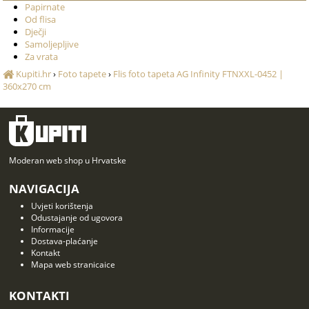
Papirnate
Od flisa
Dječji
Samoljepljive
Za vrata
Kupiti.hr
›
Foto tapete
›
Flis foto tapeta AG Infinity FTNXXL-0452 |
360x270 cm
Moderan web shop u Hrvatske
NAVIGACIJA
Uvjeti korištenja
Odustajanje od ugovora
Informacije
Dostava-plaćanje
Kontakt
Mapa web stranicaice
KONTAKTI