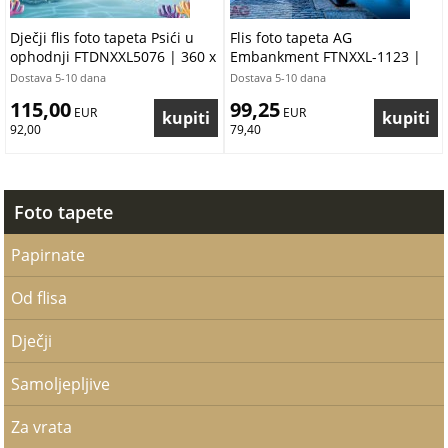
Dječji flis foto tapeta Psići u
Flis foto tapeta AG
ophodnji FTDNXXL5076 | 360 x
Embankment FTNXXL-1123 |
270 cm
360x270 cm
Dostava 5-10 dana
Dostava 5-10 dana
115,00
99,25
 EUR
 EUR
92,00
79,40
Foto tapete
Papirnate
Od flisa
Dječji
Samoljepljive
Za vrata