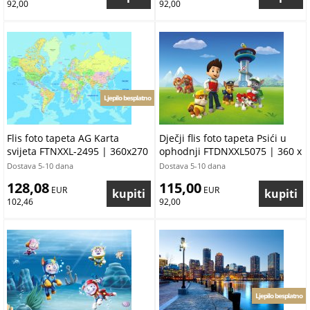
92,00
92,00
Ljepilo besplatno
Flis foto tapeta AG Karta
Dječji flis foto tapeta Psići u
svijeta FTNXXL-2495 | 360x270
ophodnji FTDNXXL5075 | 360 x
cm
270 cm
Dostava 5-10 dana
Dostava 5-10 dana
128,08
115,00
 EUR
 EUR
102,46
92,00
Ljepilo besplatno