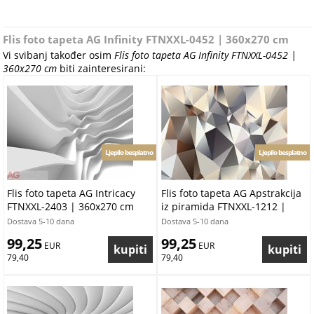
Flis foto tapeta AG Infinity FTNXXL-0452 | 360x270 cm
Vi svibanj također osim
Flis foto tapeta AG Infinity FTNXXL-0452 |
360x270 cm
biti zainteresirani:
Ljepilo besplatno
Ljepilo besplatno
Flis foto tapeta AG Intricacy
Flis foto tapeta AG Apstrakcija
FTNXXL-2403 | 360x270 cm
iz piramida FTNXXL-1212 |
360x270 cm
Dostava 5-10 dana
Dostava 5-10 dana
99,25
99,25
 EUR
 EUR
79,40
79,40