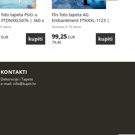
s foto tapeta Psići u
Flis foto tapeta AG
 FTDNXXL5076 | 360 x
Embankment FTNXXL-1123 |
360x270 cm
10 dana
Dostava 5-10 dana
0
99,25
 EUR
 EUR
79,40
KONTAKTI
Dekoracije i Tapete
e-mail: info@kupiti.hr