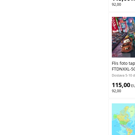
92,00
Flis foto t
FTDNXXL-50
Dostava 5-10 
115,00
 E
92,00