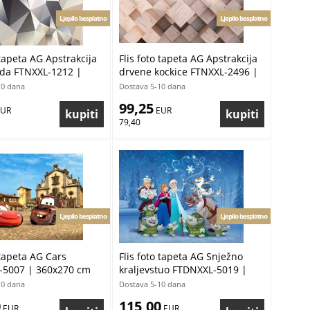
Ljepilo besplatno
Ljepilo besplatno
 tapeta AG Apstrakcija
Flis foto tapeta AG Apstrakcija
ida FTNXXL-1212 |
drvene kockice FTNXXL-2496 |
 cm
360x270 cm
10 dana
Dostava 5-10 dana
99,25
EUR
 EUR
79,40
Ljepilo besplatno
Ljepilo besplatno
 tapeta AG Cars
Flis foto tapeta AG Snježno
-5007 | 360x270 cm
kraljevstuo FTDNXXL-5019 |
360x270 cm
10 dana
Dostava 5-10 dana
0
115,00
 EUR
 EUR