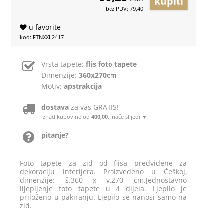
bez PDV: 79,40
u favorite
kod: FTNXXL2417
Vrsta tapete:
flis foto tapete
Dimenzije:
360x270cm
Motiv:
apstrakcija
dostava
za vas GRATIS!
Iznad kupovine od
400,00
. Inače slijedi ▼
pitanje?
Foto tapete za zid od flisa predviđene za
dekoraciju interijera. Proizvedeno u Češkoj,
dimenzije: š.360 x v.270 cm.Jednostavno
lijepljenje foto tapete u 4 dijela. Ljepilo je
priloženo u pakiranju. Ljepilo se nanosi samo na
zid.