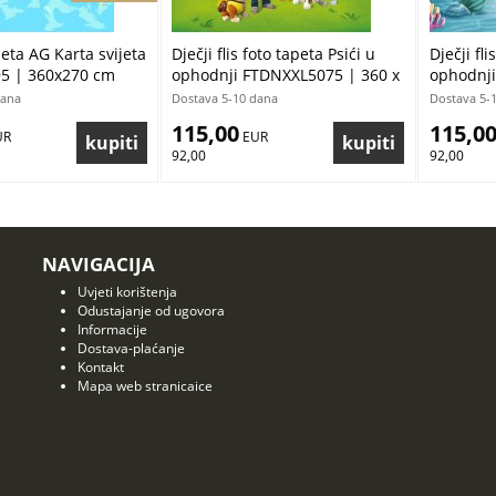
peta AG Karta svijeta
Dječji flis foto tapeta Psići u
Dječji fli
5 | 360x270 cm
ophodnji FTDNXXL5075 | 360 x
ophodnji
270 cm
270 cm
dana
Dostava 5-10 dana
Dostava 5-
115,00
115,0
UR
 EUR
92,00
92,00
NAVIGACIJA
Uvjeti korištenja
Odustajanje od ugovora
Informacije
Dostava-plaćanje
Kontakt
Mapa web stranicaice