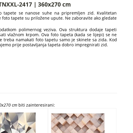
 FTNXXL-2417 | 360x270 cm
oto tapete se nanose suhe na pripremljen zid. Kvalitetan
ake foto tapete su priložene upute. Ne zaboravite ako gledate
dodatkom polimernog veziva. Ova struktura dodaje tapeti
isati vlažnom krpom. Ova foto tapeta (kada se lijepi) se ne
ne treba namakati foto tapetu samo je skinete sa zida. Kod
tujemo prije postavljanja tapeta dobro impregnirati zid.
60x270 cm
biti zainteresirani: