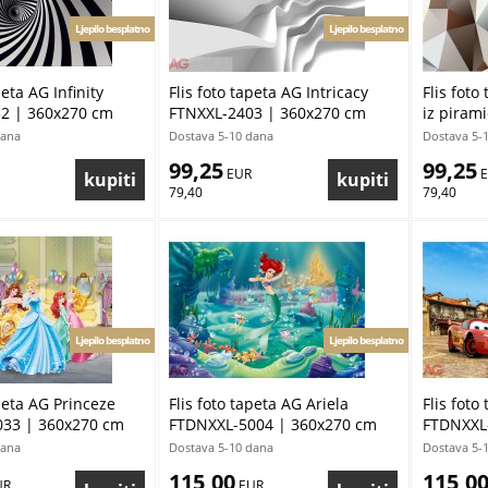
Ljepilo besplatno
Ljepilo besplatno
peta AG Infinity
Flis foto tapeta AG Intricacy
Flis foto
2 | 360x270 cm
FTNXXL-2403 | 360x270 cm
iz piram
360x270
dana
Dostava 5-10 dana
Dostava 5-
99,25
99,25
 EUR
 
79,40
79,40
Ljepilo besplatno
Ljepilo besplatno
apeta AG Princeze
Flis foto tapeta AG Ariela
Flis foto
33 | 360x270 cm
FTDNXXL-5004 | 360x270 cm
FTDNXXL
dana
Dostava 5-10 dana
Dostava 5-
115,00
115,0
UR
 EUR