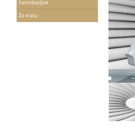
Samoljepljive
Za vrata