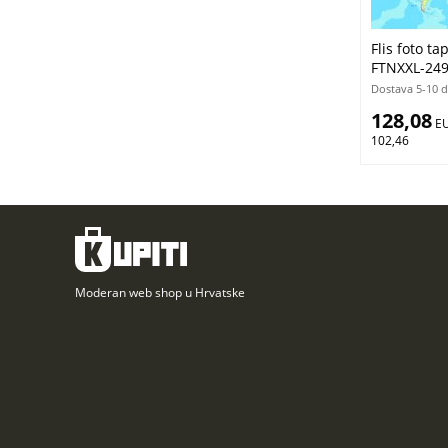
Flis foto ta
FTNXXL-249
Dostava 5-10 
128,08
 E
102,46
Moderan web shop u Hrvatske