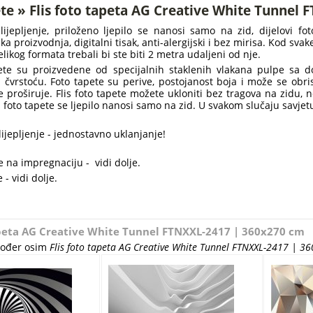
te » Flis foto tapeta AG Creative White Tunnel
lijepljenje, priloženo ljepilo se nanosi samo na zid, dijelovi f
ška proizvodnja, digitalni tisak, anti-alergijski i bez mirisa. Kod sv
elikog formata trebali bi ste biti 2 metra udaljeni od nje.
pete su proizvedene od specijalnih staklenih vlakana pulpe sa 
 i čvrstoću. Foto tapete su perive, postojanost boja i može se obr
 proširuje. Flis foto tapete možete ukloniti bez tragova na zidu, 
lis foto tapete se ljepilo nanosi samo na zid. U svakom slučaju savje
ijepljenje - jednostavno uklanjanje!
 na impregnaciju - vidi dolje.
 - vidi dolje.
apeta AG Creative White Tunnel FTNXXL-2417 | 360x270 cm
akođer osim
Flis foto tapeta AG Creative White Tunnel FTNXXL-2417 | 3