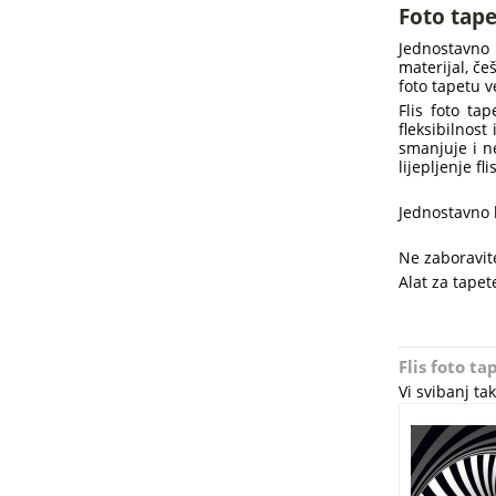
Foto tape
Jednostavno 
materijal, če
foto tapetu v
Flis foto ta
fleksibilnost
smanjuje i ne
lijepljenje f
Jednostavno l
Ne zaboravite
Alat za tapete
Flis foto t
Vi svibanj t