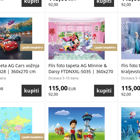
92,00
92,00
Ljepilo besplatno
Ljepilo besplatno
apeta AG Cars vožnja
Flis foto tapeta AG Minnie &
Flis foto
28 | 360x270 cm
Daisy FTDNXXL-5035 | 360x270
kraljevs
cm
360x270
dana
Dostava 5-10 dana
Dostava 5-
115,00
115,0
UR
 EUR
92,00
92,00
Ljepilo besplatno