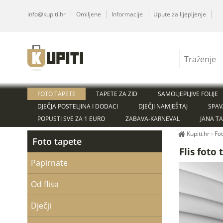
info@kupiti.hr
Omiljene
Informacije
Upute za lijepljenje
FOTO TAPETE
TAPETE ZA ZID
SAMOLJEPLJIVE FOLIJE
DJEČJA POSTELJINA I DODACI
DJEČJI NAMJEŠTAJ
SPAV
POPUSTI SVE ZA 1 EURO
ZABAVA-KARNEVAL
JANA T
Kupiti.hr
›
Fo
Foto tapete
Flis foto
Papirnate
Od flisa
Dječji