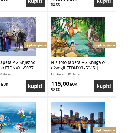
92,00
Ljepilo besplatno
Ljepilo besplatno
 tapeta AG Snježno
Flis foto tapeta AG Knjiga o
tuo FTDNXXL-5037 |
džvngli FTDNXXL-5045 |
 cm
360x270 cm
10 dana
Dostava 5-10 dana
0
115,00
 EUR
 EUR
92,00
Ljepilo besplatno