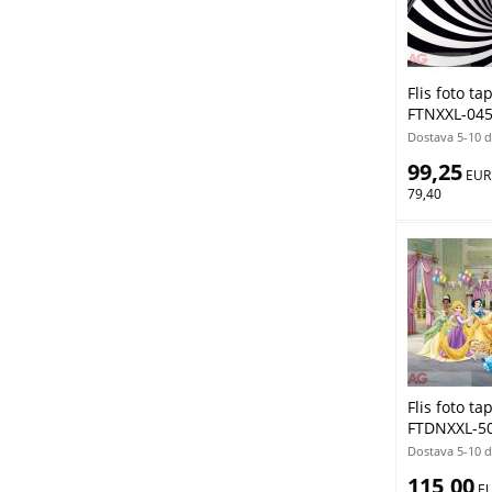
Flis foto ta
FTNXXL-045
Dostava 5-10 
99,25
 EUR
79,40
Flis foto t
FTDNXXL-50
Dostava 5-10 
115,00
 E