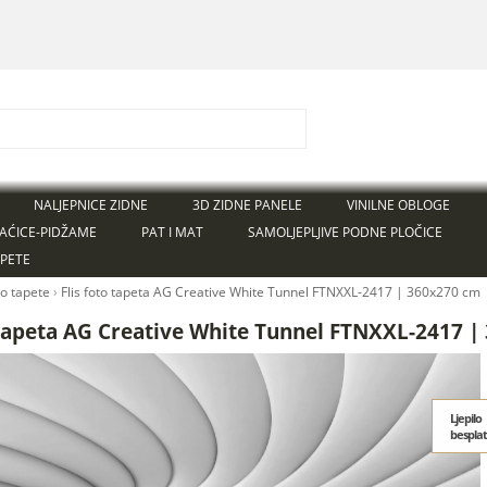
NALJEPNICE ZIDNE
3D ZIDNE PANELE
VINILNE OBLOGE
AĆICE-PIDŽAME
PAT I MAT
SAMOLJEPLJIVE PODNE PLOČICE
APETE
to tapete
›
Flis foto tapeta AG Creative White Tunnel FTNXXL-2417 | 360x270 cm
 tapeta AG Creative White Tunnel FTNXXL-2417 
Ljepilo
bespla