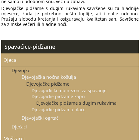
ne samo u udobnom snu, već i u zabavi.
Djevojačke pidžame s dugim rukavima savršene su za hladnije
mjesece, kada je potrebno nešto toplije, ali i dalje udobno.
Pružaju slobodu kretanja i osiguravaju kvalitetan san. Savršene
za zimske večeri ili hladne noći.
Spavaćice-pidžame
Djeca
Djevojke
Djevojačka noćna košulja
Djevojačke pidžame
Djevojački kombinezoni za spavanje
Djevojačke pidžame kapri
Djevojačke pidžame s dugim rukavima
Djevojačke pidžama hlače
Djevojački ogrtači
Dječaci
Muškarci