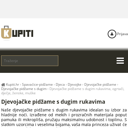
Prijava
Kupiti.hr
›
Spavaćice-pidžame
›
Djeca
›
Djevojke
›
Djevojačke pidžame
›
Djevojačke pidžame s dugim
›
Djevojačke pidžame s dugim rukavima, ogrtači,
dječje, ženske, muške
Djevojačke pidžame s dugim rukavima
Naše djevojačke pidžame s dugim rukavima idealan su izbor za
hladnije noći. Izrađene od mekih i prozračnih materijala poput
pamuka ili mikropliša, pružaju maksimalnu udobnost i toplinu. S
slatkim uzorcima i veselima bojama, vaša mala princeza uživat će