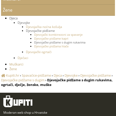
Žene
Djeca
Djevojke
Djevojačka noćna košulja
Djevojačke pidžame
Djevojački kombinezoni za spavanje
Djevojačke pidžame kapri
Djevojačke pidžame s dugim rukavima
Djevojačke pidžama hlače
Djevojački ogrtači
Dječaci
Muškarci
Žene
Kupiti.hr
›
Spavaćice-pidžame
›
Djeca
›
Djevojke
›
Djevojačke pidžame
›
Djevojačke pidžame s dugim
›
Djevojačke pidžame s dugim rukavima,
ogrtači, dječje, ženske, muške
Moderan web shop u Hrvatske