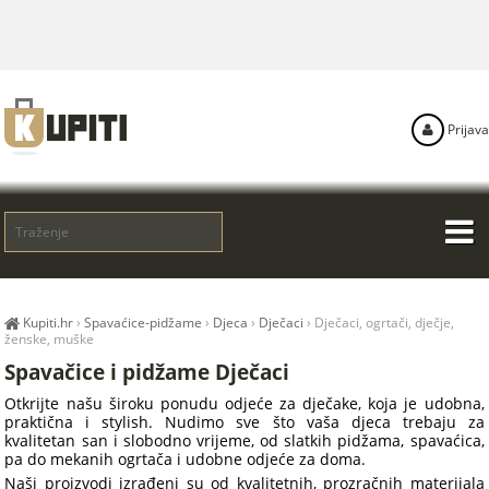
Prijava
Kupiti.hr
›
Spavaćice-pidžame
›
Djeca
›
Dječaci
›
Dječaci, ogrtači, dječje,
ženske, muške
Spavačice i pidžame Dječaci
Otkrijte našu široku ponudu odjeće za dječake, koja je udobna,
praktična i stylish. Nudimo sve što vaša djeca trebaju za
kvalitetan san i slobodno vrijeme, od slatkih pidžama, spavaćica,
pa do mekanih ogrtača i udobne odjeće za doma.
Naši proizvodi izrađeni su od kvalitetnih, prozračnih materijala