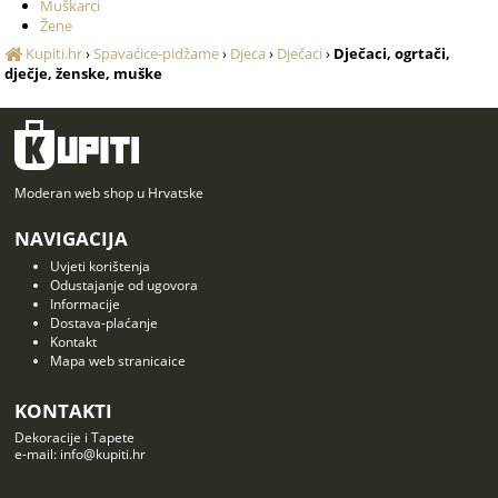
Muškarci
Žene
Kupiti.hr
›
Spavaćice-pidžame
›
Djeca
›
Dječaci
›
Dječaci, ogrtači,
dječje, ženske, muške
Moderan web shop u Hrvatske
NAVIGACIJA
Uvjeti korištenja
Odustajanje od ugovora
Informacije
Dostava-plaćanje
Kontakt
Mapa web stranicaice
KONTAKTI
Dekoracije i Tapete
e-mail: info@kupiti.hr