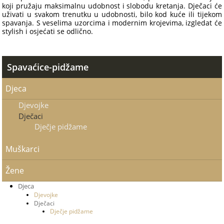
koji pružaju maksimalnu udobnost i slobodu kretanja. Dječaci će
uživati u svakom trenutku u udobnosti, bilo kod kuće ili tijekom
spavanja. S veselima uzorcima i modernim krojevima, izgledat će
stylish i osjećati se odlično.
Spavaćice-pidžame
Djeca
Djevojke
Dječaci
Dječje pidžame
Muškarci
Žene
Djeca
Djevojke
Dječaci
Dječje pidžame