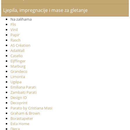
Ljepila, impregnacije i mase za gletanje
Na zalihama
Flis
Vinil
Papir
Rasch
AS Création
AdaWall
Caselio
Eijffinger
Marburg
Grandeco
Limonta
Ugépa
Emiliana Parati
Zambaiti Parati
Design ID
Decoprint
Parato by Cristiana Masi
Graham & Brown
Borastapeter
Esta Home
Djeca