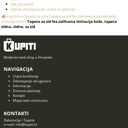
Alat za tapete
Ljepila, impregnacije i mase za gletanje
Kupiti.hr
›
Tapete za zid
›
Tapete za zid Na zalihama
›
Na zalihama
Imitacija kože
›
Tapete za zid Na zalihama Imitacija kože, tapeta
zidna, zidne, za zid
Moderan web shop u Hrvatske
NAVIGACIJA
Uvjeti korištenja
Odustajanje od ugovora
Informacije
Dostava-plaćanje
Kontakt
Mapa web stranicaice
KONTAKTI
Dekoracije i Tapete
e-mail: info@kupiti.hr