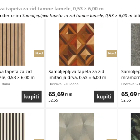
va tapeta za zid tamne lamele, 0,53 × 6,00 m
akođer osim
Samoljepljiva tapeta za zid tamne lamele, 0,53 × 6,00 m
biti
Novo!
Novo!
va tapeta za zid
Samoljepljiva tapeta za zid
Samoljepl
e, 0,53 × 6,00 m
imitacija drva, 0,53 × 6,00 m
mramorne
. dana
Dostava 5-10 dana
Dostava 5-
65,69
65,69
 EUR
 
52,55
52,55