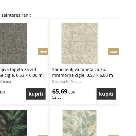
 zainteresirani:
Novo!
Novo!
jiva tapeta za zid
Samoljepljiva tapeta za zid
 cigle, 0,53 × 6,00 m
mramorne cigle, 0,53 × 6,00 m
10 dana
Dostava 5-10 dana
65,69
EUR
 EUR
52,55