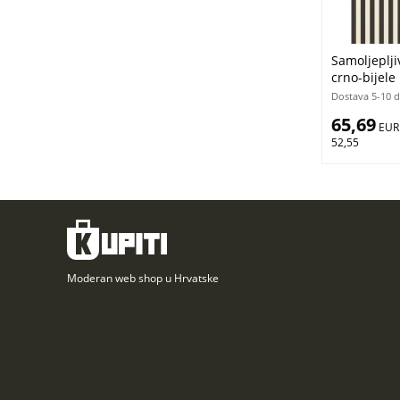
Samoljeplji
crno-bijele
Dostava 5-10 
65,69
 EUR
52,55
Moderan web shop u Hrvatske