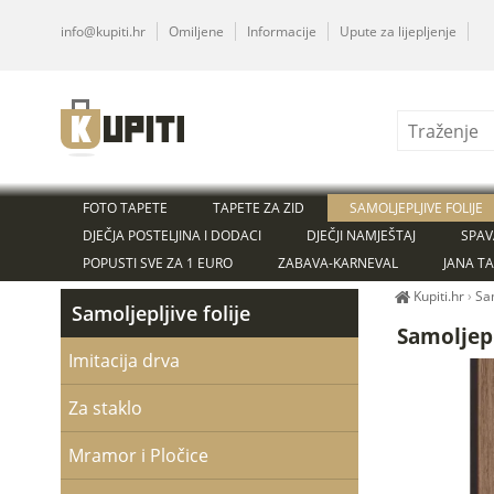
info@kupiti.hr
Omiljene
Informacije
Upute za lijepljenje
FOTO TAPETE
TAPETE ZA ZID
SAMOLJEPLJIVE FOLIJE
DJEČJA POSTELJINA I DODACI
DJEČJI NAMJEŠTAJ
SPAV
POPUSTI SVE ZA 1 EURO
ZABAVA-KARNEVAL
JANA T
Kupiti.hr
›
Sam
Samoljepljive folije
Samoljepl
Imitacija drva
Za staklo
Mramor i Pločice