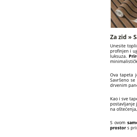
Za zid » 
Unesite topl
profinjen i u
luksuza.
Pri
minimalističk
Ova tapeta 
Savršeno se
drvenim pane
Kao i sve ta
postavljanje j
na oštećenja,
S ovom
samo
prostor
s pr