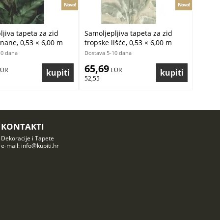
Novo!
Novo!
jiva tapeta za zid
Samoljepljiva tapeta za zid
anane, 0,53 × 6,00 m
tropske lišće, 0,53 × 6,00 m
10 dana
Dostava 5-10 dana
65,69
EUR
 EUR
52,55
KONTAKTI
Dekoracije i Tapete
e-mail: info@kupiti.hr