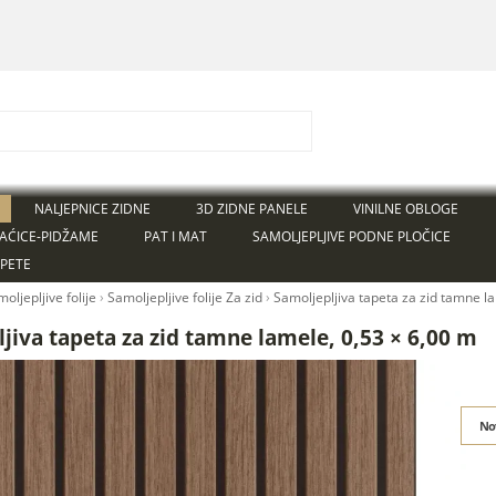
NALJEPNICE ZIDNE
3D ZIDNE PANELE
VINILNE OBLOGE
AĆICE-PIDŽAME
PAT I MAT
SAMOLJEPLJIVE PODNE PLOČICE
APETE
oljepljive folije
›
Samoljepljive folije Za zid
›
Samoljepljiva tapeta za zid tamne l
jiva tapeta za zid tamne lamele, 0,53 × 6,00 m
No