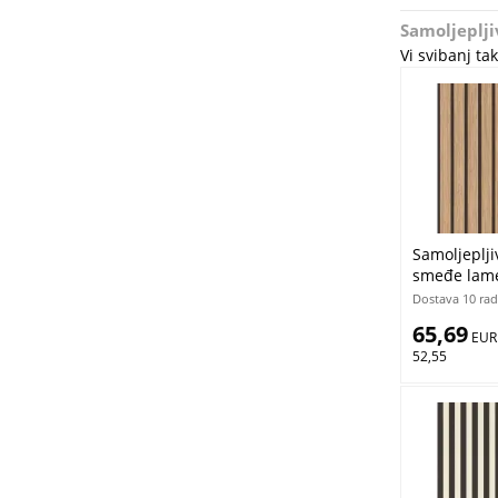
Samoljeplji
Vi svibanj t
Samoljeplji
smeđe lamel
Dostava 10 rad
65,69
 EUR
52,55