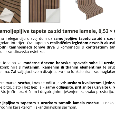
Samoljepljiva tapeta za zid tamne lamele, 0,53 ×
inu i eleganciju u svoj dom uz
samoljepljivu tapetu za zid s uz
godan interijer. Ova tapeta s
realističnim izgledom drvenih akust
rodni tamnosmeđi tonovi drva
u kombinaciji s
kontrastnim ta
u i skandinavsku estetiku.
je idealna za
moderne dnevne boravke, spavaće sobe ili urede
 kombinira s
metalnim, kamenim ili tkanim elementima
te pruž
lima. Zahvaljujući svom dizajnu, izvrsno funkcionira i kao
naglašen
pete marke
rasch®
, i ova se odlikuje
vrhunskom kvalitetom i jedn
e brzo, čisto i bez ljepila –
samo odlijepite, pritisnite i uživajte u r
 što je čini praktičnim i dugotrajnim rješenjem za svaku prostoriju.
ljepljivom tapetom s uzorkom tamnih lamela rasch®
, u neko
irodnim karakterom i skandinavskim šarmom.