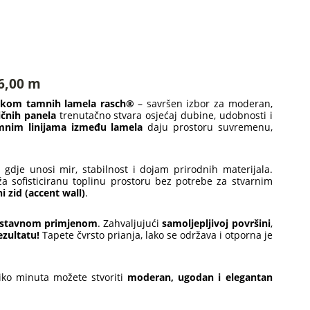
 6,00 m
orkom tamnih lamela rasch®
– savršen izbor za moderan,
ičnih panela
trenutačno stvara osjećaj dubine, udobnosti i
mnim linijama između lamela
daju prostoru suvremenu,
, gdje unosi mir, stabilnost i dojam prirodnih materijala.
a sofisticiranu toplinu prostoru bez potrebe za stvarnim
i zid (accent wall)
.
ostavnom primjenom
. Zahvaljujući
samoljepljivoj površini
,
ezultatu!
Tapete čvrsto prianja, lako se održava i otporna je
liko minuta možete stvoriti
moderan, ugodan i elegantan