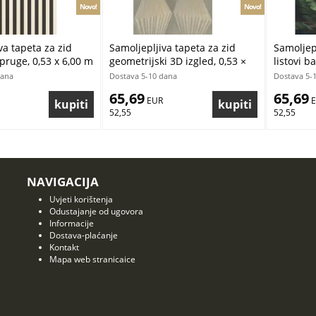
Novo!
Novo!
va tapeta za zid
Samoljepljiva tapeta za zid
Samoljepl
 pruge, 0,53 x 6,00 m
geometrijski 3D izgled, 0,53 ×
listovi b
6,00 m
dana
Dostava 5-10 dana
Dostava 5-
65,69
65,69
 EUR
 
52,55
52,55
NAVIGACIJA
Uvjeti korištenja
Odustajanje od ugovora
Informacije
Dostava-plaćanje
Kontakt
Mapa web stranicaice