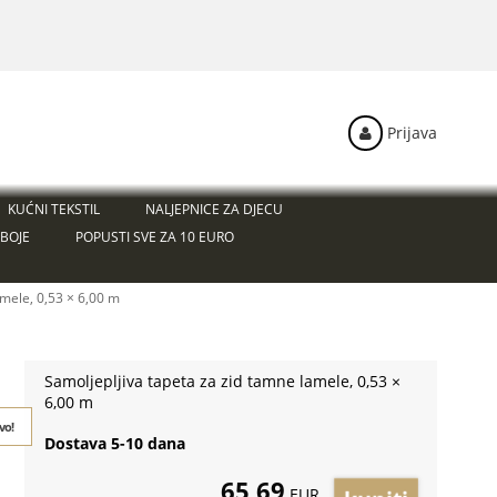
Prijava
KUĆNI TEKSTIL
NALJEPNICE ZA DJECU
BOJE
POPUSTI SVE ZA 10 EURO
amele, 0,53 × 6,00 m
Samoljepljiva tapeta za zid tamne lamele, 0,53 ×
6,00 m
vo!
Dostava 5-10 dana
65,69
EUR