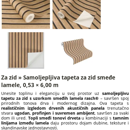
Za zid » Samoljepljiva tapeta za zid smeđe
lamele, 0,53 × 6,00 m
Unesite toplinu i eleganciju u svoj prostor uz
samoljepljivu
tapetu za zid s uzorkom smeđih lamela rasch®
– savršen spoj
prirodnih tonova drva i modernog dizajna. Ova tapeta s
realističnim izgledom drvenih akustičnih panela
trenutačno
stvara
ugodan, profinjen i suvremen ambijent
, savršen za svaki
dom ili ured.
Topli smeđi tonovi drveta
u kombinaciji s
tamnim
linijama između lamela
daju prostoru dojam dubine, teksture i
skandinavske jednostavnosti.