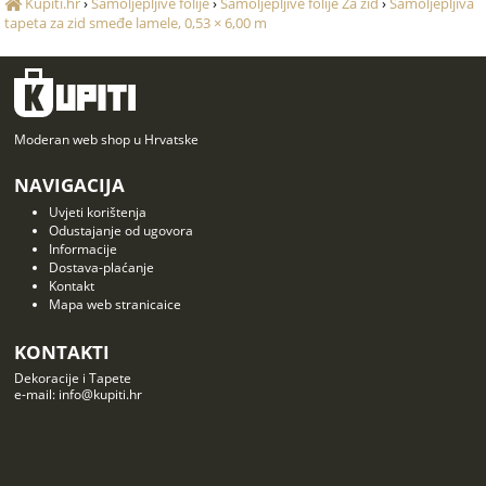
Kupiti.hr
›
Samoljepljive folije
›
Samoljepljive folije Za zid
›
Samoljepljiva
tapeta za zid smeđe lamele, 0,53 × 6,00 m
Moderan web shop u Hrvatske
NAVIGACIJA
Uvjeti korištenja
Odustajanje od ugovora
Informacije
Dostava-plaćanje
Kontakt
Mapa web stranicaice
KONTAKTI
Dekoracije i Tapete
e-mail: info@kupiti.hr