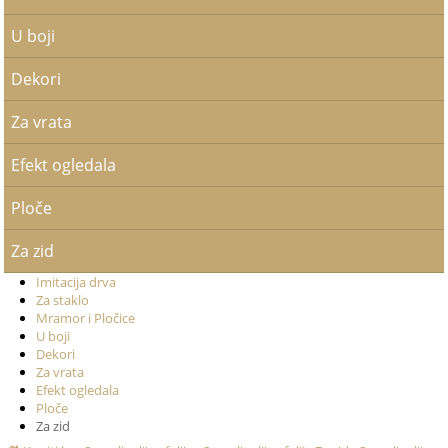
U boji
Dekori
Za vrata
Efekt ogledala
Ploče
Za zid
Imitacija drva
Za staklo
Mramor i Pločice
U boji
Dekori
Za vrata
Efekt ogledala
Ploče
Za zid