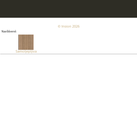
© Insion 2026
Navštívené:
Samoljepljiva
tapeta za zid
smeđe
lamele, 0,53 ×
6,00 m