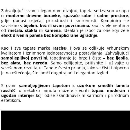
Zahvaljujući svom elegantnom dizajnu, tapeta se izvrsno uklapa
u
moderne dnevne boravke, spavaće sobe i radne prostore
,
gdje donosi osjećaj prirodnosti i smirenosti. Kombinira se
savršeno s
bijelim, bež ili sivim površinama
, kao i s elementima
od
metala, stakla ili kamena
. Idealan je izbor za one koji žele
efekt drvenih panela bez komplicirane ugradnje
.
Kao i sve tapete marke
rasch®
, i ova se odlikuje vrhunskom
kvalitetom i iznimnom jednostavnošću postavljanja. Zahvaljujući
samoljepljivoj površini
, tapetiranje je brzo i čisto –
bez ljepila,
bez alata, bez nereda
. Samo odlijepite, pritisnite i uživajte u
savršenom rezultatu! Tapete čvrsto prianja, lako se čisti i otporna
je na oštećenja, što jamči dugotrajan i elegantan izgled.
S ovom
samoljepljivom tapetom s uzorkom smeđih lamela
rasch®
, u nekoliko minuta možete stvoriti
topao, moderan i
ugodan interijer
koji odiše skandinavskim šarmom i prirodnom
estetikom.