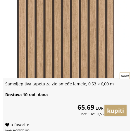
Novo!
Samoljepljiva tapeta za zid smeđe lamele, 0,53 × 6,00 m
Dostava 10 rad. dana
65,69
EUR
bez PDV: 52,55
u favorite
kod: HCS370102