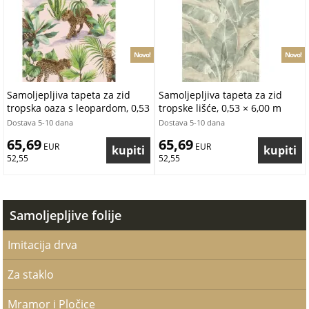
Novo!
Novo!
Samoljepljiva tapeta za zid
Samoljepljiva tapeta za zid
tropska oaza s leopardom, 0,53
tropske lišće, 0,53 × 6,00 m
× 6,00 m
Dostava 5-10 dana
Dostava 5-10 dana
65,69
65,69
 EUR
 EUR
52,55
52,55
Samoljepljive folije
Imitacija drva
Za staklo
Mramor i Pločice