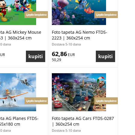
Ljepilo besplatno
Ljepilo besplatno
eta AG Mickey Mouse
Foto tapeta AG Nemo FTDS-
3 | 360x254 cm
2223 | 360x254 cm
10 dana
Dostava 5-10 dana
62,86
EUR
 EUR
50,29
Ljepilo besplatno
Ljepilo besplatno
eta AG Planes FTDS-
Foto tapeta AG Cars FTDS-0287
55x180 cm
| 360x254 cm
10 dana
Dostava 5-10 dana