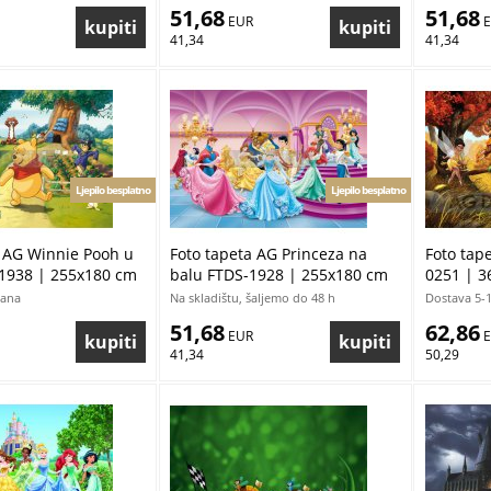
51,68
51,68
 EUR
 
41,34
41,34
Ljepilo besplatno
Ljepilo besplatno
a AG Winnie Pooh u
Foto tapeta AG Princeza na
Foto tap
1938 | 255x180 cm
balu FTDS-1928 | 255x180 cm
0251 | 3
dana
Na skladištu, šaljemo do 48 h
Dostava 5-
51,68
62,86
 EUR
 
41,34
50,29