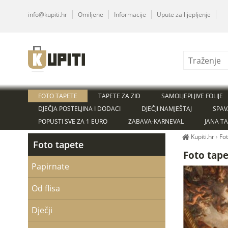
info@kupiti.hr
Omiljene
Informacije
Upute za lijepljenje
FOTO TAPETE
TAPETE ZA ZID
SAMOLJEPLJIVE FOLIJE
DJEČJA POSTELJINA I DODACI
DJEČJI NAMJEŠTAJ
SPAV
POPUSTI SVE ZA 1 EURO
ZABAVA-KARNEVAL
JANA T
Kupiti.hr
›
Fo
Foto tapete
Foto tape
Papirnate
Od flisa
Dječji