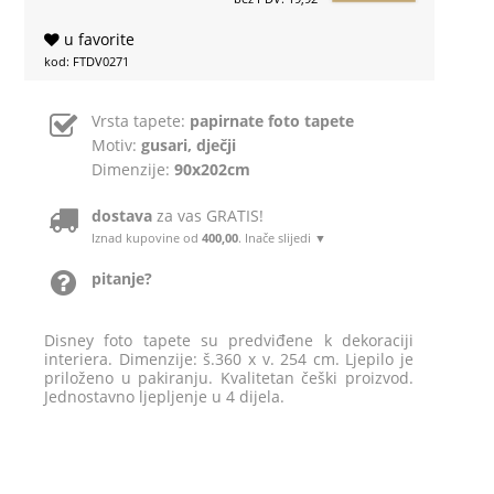
u favorite
kod: FTDV0271
Vrsta tapete:
papirnate foto tapete
Motiv:
gusari, dječji
Dimenzije:
90x202cm
dostava
za vas GRATIS!
Iznad kupovine od
400,00
. Inače slijedi ▼
pitanje?
Disney foto tapete su predviđene k dekoraciji
interiera. Dimenzije: š.360 x v. 254 cm. Ljepilo je
priloženo u pakiranju. Kvalitetan češki proizvod.
Jednostavno ljepljenje u 4 dijela.