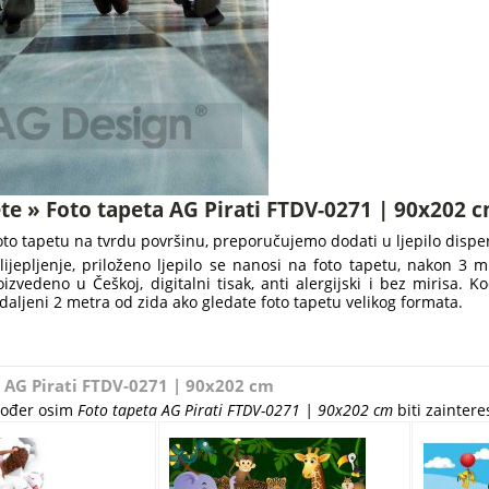
te » Foto tapeta AG Pirati FTDV-0271 | 90x202 
foto tapetu na tvrdu površinu, preporučujemo dodati u ljepilo disper
lijepljenje, priloženo ljepilo se nanosi na foto tapetu, nakon 3 
oizvedeno u Češkoj, digitalni tisak, anti alergijski i bez mirisa.
daljeni 2 metra od zida ako gledate foto tapetu velikog formata.
 AG Pirati FTDV-0271 | 90x202 cm
akođer osim
Foto tapeta AG Pirati FTDV-0271 | 90x202 cm
biti zaintere