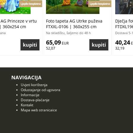
Ljepilo besplatno
Ljepilo besplatno
 AG Princeze v vrtu
Foto tapeta AG Utrke puževa
Dječja fo
| 360x254 cm
FTXXL-0106 | 360x255 cm
FTDXL196
dana
Na skladištu, šaljemo do 48 h
Dostava 5-
65,09
40,24
 EUR
 
52,07
32,19
NAVIGACIJA
Uvjeti korištenja
Odustajanje od ugovora
Informacije
Dostava-plaćanje
Kontakt
Mapa web stranicaice