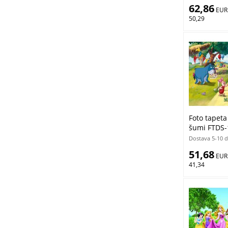
62,86
 EUR
50,29
Foto tapet
šumi FTDS-
Dostava 5-10 
51,68
 EUR
41,34