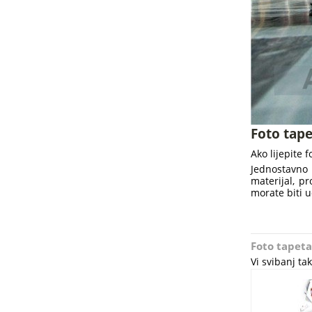
Foto tape
Ako lijepite 
Jednostavno 
materijal, pr
morate biti u
Foto tapeta
Vi svibanj t