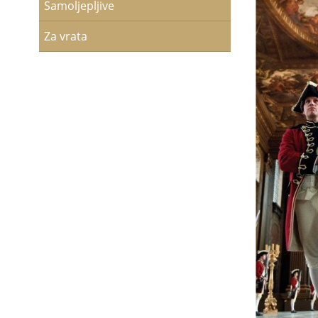
Samoljepljive
Za vrata