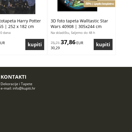
-50% | Ljepilo besplatno
totapeta Harry Potter
3D foto tapeta Walltastic Star
5 | 252 x 182 cm
Wars 40908 | 305x244 cm
10 dana
Na skladištu, šaljemo do 48 h
37,86
EUR
75,71
 EUR
30,29
KONTAKTI
Dekoracije i Tapete
e-mail: info@kupiti.hr