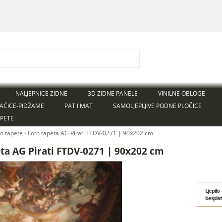
NALJEPNICE ZIDNE
3D ZIDNE PANELE
VINILNE OBLOGE
AĆICE-PIDŽAME
PAT I MAT
SAMOLJEPLJIVE PODNE PLOČICE
APETE
to tapete
›
Foto tapeta AG Pirati FTDV-0271 | 90x202 cm
ta AG Pirati FTDV-0271 | 90x202 cm
Ljepilo
bespla