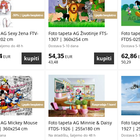
-50% | Ljepilo besplatno
Ljepilo besplatno
 AG Sexy žena FTV-
Foto tapeta AG Životinje FTS-
Foto tap
202 cm
1307 | 360x254 cm
FTDS-025
šaljemo do 48 h
Dostava 5-10 dana
Dostava 5-
4
54,35
62,86
 EUR
 EUR
 
43,48
50,29
Ljepilo besplatno
Rasprodaja 1 kom!
a AG Mickey Mouse
Foto tapeta AG Minnie & Daisy
Foto tap
| 360x254 cm
FTDS-1926 | 255x180 cm
1927 | 2
dana
Na skladištu, šaljemo do 48 h
Dostava 5-