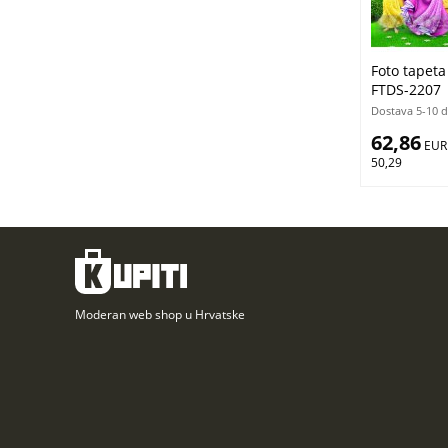
Foto tapeta
FTDS-2207 
Dostava 5-10 
62,86
 EUR
50,29
Moderan web shop u Hrvatske