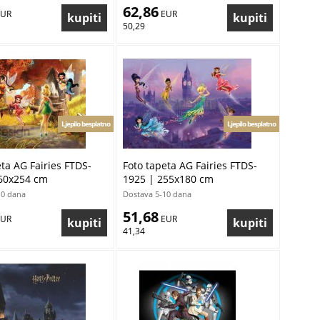
62,86
EUR
 EUR
50,29
Ljepilo besplatno
Ljepilo besplatno
eta AG Fairies FTDS-
Foto tapeta AG Fairies FTDS-
60x254 cm
1925 | 255x180 cm
10 dana
Dostava 5-10 dana
51,68
EUR
 EUR
41,34