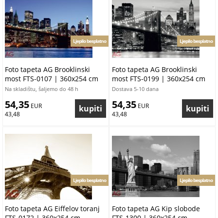
Ljepilo besplatno
Ljepilo besplatno
Foto tapeta AG Brooklinski
Foto tapeta AG Brooklinski
most FTS-0107 | 360x254 cm
most FTS-0199 | 360x254 cm
Na skladištu, šaljemo do 48 h
Dostava 5-10 dana
54,35
54,35
 EUR
 EUR
43,48
43,48
Ljepilo besplatno
Ljepilo besplatno
Foto tapeta AG Eiffelov toranj
Foto tapeta AG Kip slobode
FTS-0172 | 360x254 cm
FTS-1300 | 360x254 cm