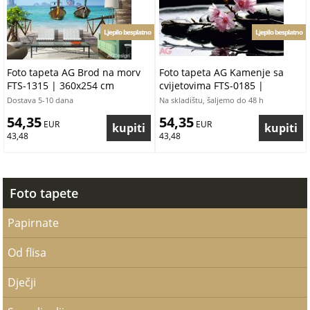
Ljepilo besplatno
Ljepilo besplatno
Foto tapeta AG Brod na morv
Foto tapeta AG Kamenje sa
FTS-1315 | 360x254 cm
cvijetovima FTS-0185 |
360x254 cm
Dostava 5-10 dana
Na skladištu, šaljemo do 48 h
54,35
54,35
 EUR
 EUR
43,48
43,48
Foto tapete
Papirnate
Od flisa
Dječji