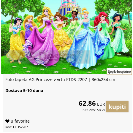
Ljepilo besplatno
Foto tapeta AG Princeze v vrtu FTDS-2207 | 360x254 cm
Dostava 5-10 dana
62,86
EUR
bez PDV: 50,29
u favorite
kod: FTDS2207