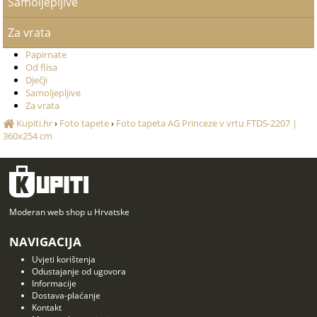
Samoljepljive
Za vrata
Papirnate
Od flisa
Dječji
Samoljepljive
Za vrata
Kupiti.hr
›
Foto tapete
›
Foto tapeta AG Princeze v vrtu FTDS-2207 |
360x254 cm
Moderan web shop u Hrvatske
NAVIGACIJA
Uvjeti korištenja
Odustajanje od ugovora
Informacije
Dostava-plaćanje
Kontakt