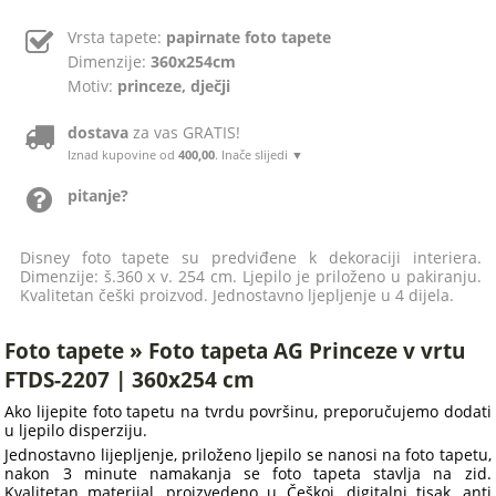
Vrsta tapete:
papirnate foto tapete
Dimenzije:
360x254cm
Motiv:
princeze, dječji
dostava
za vas GRATIS!
Iznad kupovine od
400,00
. Inače slijedi ▼
pitanje?
Disney foto tapete su predviđene k dekoraciji interiera.
Dimenzije: š.360 x v. 254 cm. Ljepilo je priloženo u pakiranju.
Kvalitetan češki proizvod. Jednostavno ljepljenje u 4 dijela.
Foto tapete » Foto tapeta AG Princeze v vrtu
FTDS-2207 | 360x254 cm
Ako lijepite foto tapetu na tvrdu površinu, preporučujemo dodati
u ljepilo disperziju.
Jednostavno lijepljenje, priloženo ljepilo se nanosi na foto tapetu,
nakon 3 minute namakanja se foto tapeta stavlja na zid.
Kvalitetan materijal, proizvedeno u Češkoj, digitalni tisak, anti