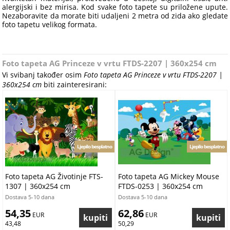
alergijski i bez mirisa. Kod svake foto tapete su priložene upute.
Nezaboravite da morate biti udaljeni 2 metra od zida ako gledate
foto tapetu velikog formata.
Foto tapeta AG Princeze v vrtu FTDS-2207 | 360x254 cm
Vi svibanj također osim
Foto tapeta AG Princeze v vrtu FTDS-2207 |
360x254 cm
biti zainteresirani:
Ljepilo besplatno
Ljepilo besplatno
Foto tapeta AG Životinje FTS-
Foto tapeta AG Mickey Mouse
1307 | 360x254 cm
FTDS-0253 | 360x254 cm
Dostava 5-10 dana
Dostava 5-10 dana
54,35
62,86
 EUR
 EUR
43,48
50,29