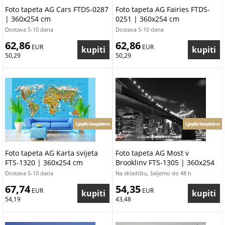
Foto tapeta AG Cars FTDS-0287
Foto tapeta AG Fairies FTDS-
| 360x254 cm
0251 | 360x254 cm
Dostava 5-10 dana
Dostava 5-10 dana
62,86
62,86
 EUR
 EUR
50,29
50,29
Ljepilo besplatno
Ljepilo besplatno
Foto tapeta AG Karta svijeta
Foto tapeta AG Most v
FTS-1320 | 360x254 cm
Brooklinv FTS-1305 | 360x254
cm
Dostava 5-10 dana
Na skladištu, šaljemo do 48 h
67,74
54,35
 EUR
 EUR
54,19
43,48