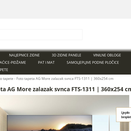
NALJEPNICE ZIDNE
3D ZIDNE PANELE
VINILNE OBLOGE
AĆICE-PIDŽAME
PAT I MAT
SAMOLJEPLJIVE PODNE PLOČICE
APETE
to tapete
›
Foto tapeta AG More zalazak svnca FTS-1311 | 360x254 cm
eta AG More zalazak svnca FTS-1311 | 360x254 c
Ljepilo
bespla