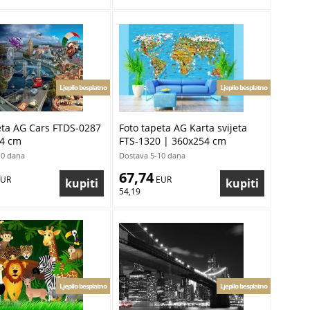
Ljepilo besplatno
Ljepilo besplatno
eta AG Cars FTDS-0287
Foto tapeta AG Karta svijeta
54 cm
FTS-1320 | 360x254 cm
10 dana
Dostava 5-10 dana
67,74
EUR
 EUR
54,19
Ljepilo besplatno
Ljepilo besplatno