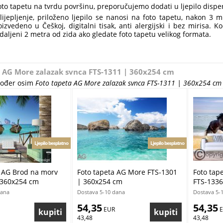
foto tapetu na tvrdu površinu, preporučujemo dodati u ljepilo disper
lijepljenje, priloženo ljepilo se nanosi na foto tapetu, nakon 3 
oizvedeno u Češkoj, digitalni tisak, anti alergijski i bez mirisa.
daljeni 2 metra od zida ako gledate foto tapetu velikog formata.
 AG More zalazak svnca FTS-1311 | 360x254 cm
akođer osim
Foto tapeta AG More zalazak svnca FTS-1311 | 360x254 cm
Ljepilo besplatno
Ljepilo besplatno
a AG Brod na morv
Foto tapeta AG More FTS-1301
Foto tape
 360x254 cm
| 360x254 cm
FTS-1336
dana
Dostava 5-10 dana
Dostava 5-
54,35
54,35
 EUR
 
43,48
43,48