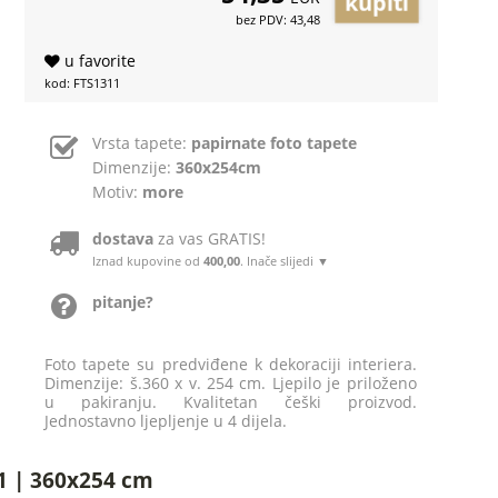
bez PDV: 43,48
u favorite
kod: FTS1311
Vrsta tapete:
papirnate foto tapete
Dimenzije:
360x254cm
Motiv:
more
dostava
za vas GRATIS!
Iznad kupovine od
400,00
. Inače slijedi ▼
pitanje?
Foto tapete su predviđene k dekoraciji interiera.
Dimenzije: š.360 x v. 254 cm. Ljepilo je priloženo
u pakiranju. Kvalitetan češki proizvod.
Jednostavno ljepljenje u 4 dijela.
11 | 360x254 cm