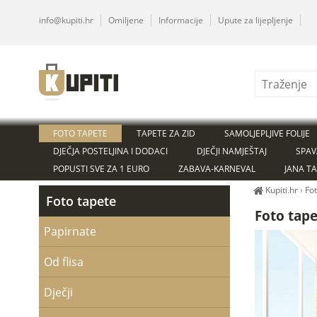
info@kupiti.hr
Omiljene
Informacije
Upute za lijepljenje
FOTO TAPETE
TAPETE ZA ZID
SAMOLJEPLJIVE FOLIJE
DJEČJA POSTELJINA I DODACI
DJEČJI NAMJEŠTAJ
SPAV
POPUSTI SVE ZA 1 EURO
ZABAVA-KARNEVAL
JANA T
Kupiti.hr
›
Fo
Foto tapete
Foto tap
Papirnate
Od flisa
Dječji