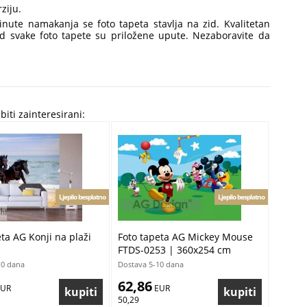
ziju.
minute namakanja se foto tapeta stavlja na zid. Kvalitetan
 Kod svake foto tapete su priložene upute. Nezaboravite da
biti zainteresirani:
Ljepilo besplatno
Ljepilo besplatno
ta AG Konji na plaži
Foto tapeta AG Mickey Mouse
FTDS-0253 | 360x254 cm
10 dana
Dostava 5-10 dana
62,86
EUR
 EUR
50,29