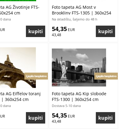
ta AG Životinje FTS-
Foto tapeta AG Most v
60x254 cm
Brooklinv FTS-1305 | 360x254
cm
10 dana
Na skladištu, šaljemo do 48 h
54,35
EUR
 EUR
43,48
Ljepilo besplatno
Ljepilo besplatno
ta AG Eiffelov toranj
Foto tapeta AG Kip slobode
 | 360x254 cm
FTS-1300 | 360x254 cm
10 dana
Dostava 5-10 dana
54,35
EUR
 EUR
43,48