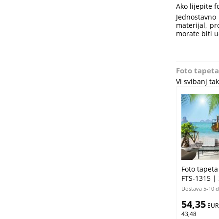
Ako lijepite 
Jednostavno 
materijal, pr
morate biti u
Foto tapeta
Vi svibanj t
Foto tapet
FTS-1315 |
Dostava 5-10 
54,35
 EUR
43,48