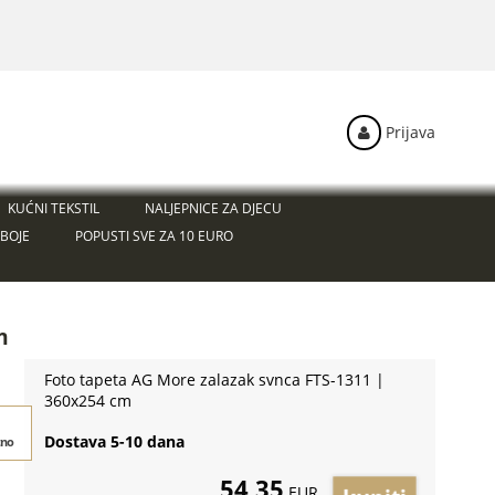
Prijava
KUĆNI TEKSTIL
NALJEPNICE ZA DJECU
BOJE
POPUSTI SVE ZA 10 EURO
m
Foto tapeta AG More zalazak svnca FTS-1311 |
360x254 cm
Dostava 5-10 dana
tno
54,35
EUR