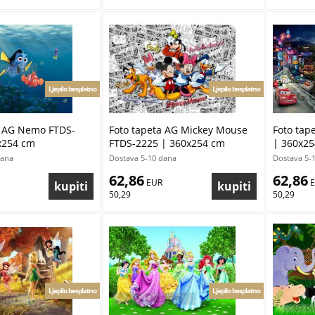
Ljepilo besplatno
Ljepilo besplatno
a AG Nemo FTDS-
Foto tapeta AG Mickey Mouse
Foto tap
x254 cm
FTDS-2225 | 360x254 cm
| 360x2
dana
Dostava 5-10 dana
Dostava 5-
62,86
62,86
 EUR
 
50,29
50,29
Ljepilo besplatno
Ljepilo besplatno