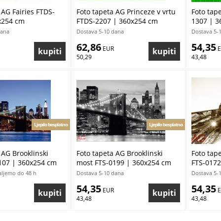
 AG Fairies FTDS-
Foto tapeta AG Princeze v vrtu
Foto tape
x254 cm
FTDS-2207 | 360x254 cm
1307 | 3
dana
Dostava 5-10 dana
Dostava 5-
62,86
54,35
 EUR
 
50,29
43,48
Ljepilo besplatno
Ljepilo besplatno
 AG Brooklinski
Foto tapeta AG Brooklinski
Foto tape
107 | 360x254 cm
most FTS-0199 | 360x254 cm
FTS-0172
šaljemo do 48 h
Dostava 5-10 dana
Dostava 5-
54,35
54,35
 EUR
 
43,48
43,48