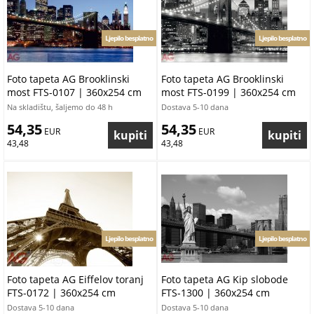
Ljepilo besplatno
Ljepilo besplatno
Foto tapeta AG Brooklinski
Foto tapeta AG Brooklinski
most FTS-0107 | 360x254 cm
most FTS-0199 | 360x254 cm
Na skladištu, šaljemo do 48 h
Dostava 5-10 dana
54,35
54,35
 EUR
 EUR
43,48
43,48
Ljepilo besplatno
Ljepilo besplatno
Foto tapeta AG Eiffelov toranj
Foto tapeta AG Kip slobode
FTS-0172 | 360x254 cm
FTS-1300 | 360x254 cm
Dostava 5-10 dana
Dostava 5-10 dana