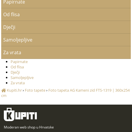
Papirnate
Od flisa
Dječji
Samoljepljive
Za vrata
Papirnate
Od flisa
Dječji
Samoljepljive
Za vrata
Kupiti.hr
›
Foto tapete
›
Foto tapeta AG Kameni zid FTS-1319 | 360x254
cm
Moderan web shop u Hrvatske