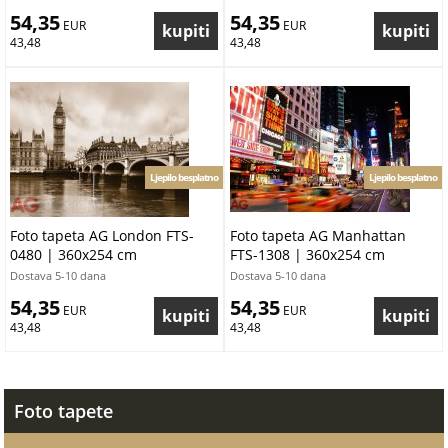
54,35
54,35
 EUR
 EUR
43,48
43,48
Ljepilo besplatno
Ljepilo besplatno
Foto tapeta AG London FTS-
Foto tapeta AG Manhattan
0480 | 360x254 cm
FTS-1308 | 360x254 cm
Dostava 5-10 dana
Dostava 5-10 dana
54,35
54,35
 EUR
 EUR
43,48
43,48
Foto tapete