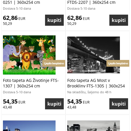
0251 | 360x254 cm
FTDS-2207 | 360x254 cm
Dostava 5-10 dana
Dostava 5-10 dana
62,86
62,86
 EUR
 EUR
50,29
50,29
Ljepilo besplatno
Ljepilo besplatno
Foto tapeta AG Životinje FTS-
Foto tapeta AG Most v
1307 | 360x254 cm
Brooklinv FTS-1305 | 360x254
cm
Dostava 5-10 dana
Na skladištu, šaljemo do 48 h
54,35
54,35
 EUR
 EUR
43,48
43,48