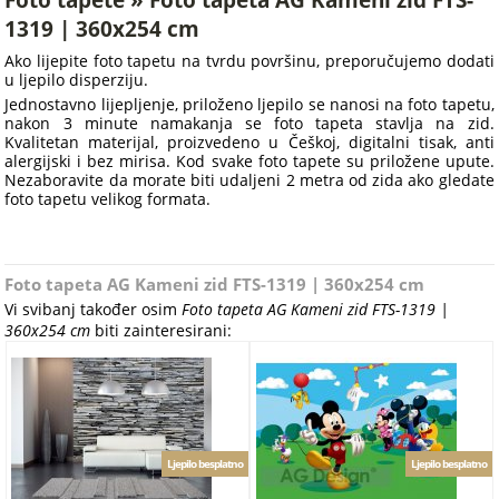
Foto tapete » Foto tapeta AG Kameni zid FTS-
1319 | 360x254 cm
Ako lijepite foto tapetu na tvrdu površinu, preporučujemo dodati
u ljepilo disperziju.
Jednostavno lijepljenje, priloženo ljepilo se nanosi na foto tapetu,
nakon 3 minute namakanja se foto tapeta stavlja na zid.
Kvalitetan materijal, proizvedeno u Češkoj, digitalni tisak, anti
alergijski i bez mirisa. Kod svake foto tapete su priložene upute.
Nezaboravite da morate biti udaljeni 2 metra od zida ako gledate
foto tapetu velikog formata.
Foto tapeta AG Kameni zid FTS-1319 | 360x254 cm
Vi svibanj također osim
Foto tapeta AG Kameni zid FTS-1319 |
360x254 cm
biti zainteresirani:
Ljepilo besplatno
Ljepilo besplatno