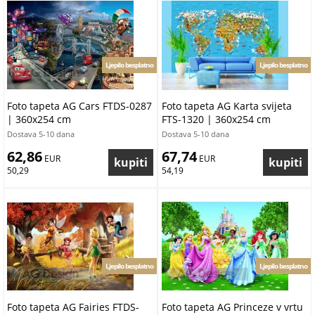
Ljepilo besplatno
Ljepilo besplatno
Foto tapeta AG Cars FTDS-0287
Foto tapeta AG Karta svijeta
| 360x254 cm
FTS-1320 | 360x254 cm
Dostava 5-10 dana
Dostava 5-10 dana
62,86
67,74
 EUR
 EUR
50,29
54,19
Ljepilo besplatno
Ljepilo besplatno
Foto tapeta AG Fairies FTDS-
Foto tapeta AG Princeze v vrtu