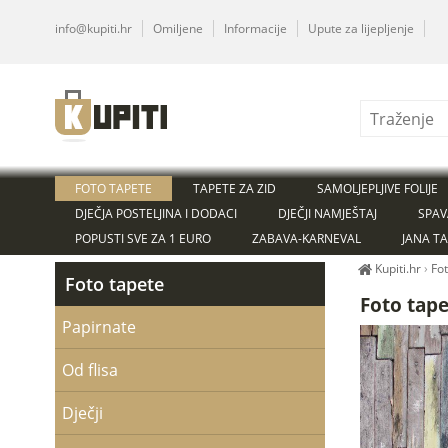
info@kupiti.hr
Omiljene
Informacije
Upute za lijepljenje
FOTO TAPETE
TAPETE ZA ZID
SAMOLJEPLJIVE FOLIJE
DJEČJA POSTELJINA I DODACI
DJEČJI NAMJEŠTAJ
SPAV
POPUSTI SVE ZA 1 EURO
ZABAVA-KARNEVAL
JANA T
Kupiti.hr
›
Fo
Foto tapete
Foto tap
Papirnate
Od flisa
Dječji