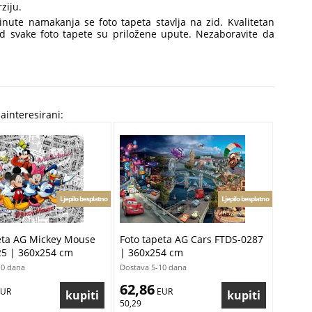
ziju.
minute namakanja se foto tapeta stavlja na zid. Kvalitetan
 Kod svake foto tapete su priložene upute. Nezaboravite da
zainteresirani:
Ljepilo besplatno
Ljepilo besplatno
eta AG Mickey Mouse
Foto tapeta AG Cars FTDS-0287
5 | 360x254 cm
| 360x254 cm
10 dana
Dostava 5-10 dana
62,86
EUR
 EUR
50,29