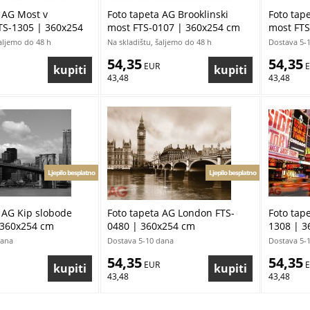
 AG Most v
Foto tapeta AG Brooklinski
Foto tap
FTS-1305 | 360x254
most FTS-0107 | 360x254 cm
most FTS
šaljemo do 48 h
Na skladištu, šaljemo do 48 h
Dostava 5-
54,35
54,35
 EUR
 
43,48
43,48
Ljepilo besplatno
Ljepilo besplatno
 AG Kip slobode
Foto tapeta AG London FTS-
Foto tap
 360x254 cm
0480 | 360x254 cm
1308 | 3
dana
Dostava 5-10 dana
Dostava 5-
54,35
54,35
 EUR
 
43,48
43,48