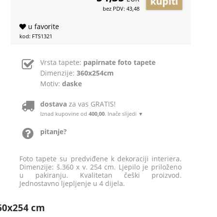
bez PDV: 43,48
u favorite
kod: FTS1321
Vrsta tapete:
papirnate foto tapete
Dimenzije:
360x254cm
Motiv:
daske
dostava
za vas GRATIS!
Iznad kupovine od
400,00
. Inače slijedi ▼
pitanje?
Foto tapete su predviđene k dekoraciji interiera.
Dimenzije: š.360 x v. 254 cm. Ljepilo je priloženo
u pakiranju. Kvalitetan češki proizvod.
Jednostavno ljepljenje u 4 dijela.
360x254 cm