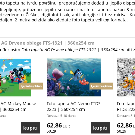
foto tapetu na tvrdu površinu, preporučujemo dodati u ljepilo disper
lijepljenje, priloženo ljepilo se nanosi na foto tapetu, nakon 3 
oizvedeno u Češkoj, digitalni tisak, anti alergijski i bez mirisa.
daljeni 2 metra od zida ako gledate foto tapetu velikog formata.
 AG Drvene obloge FTS-1321 | 360x254 cm
akođer osim
Foto tapeta AG Drvene obloge FTS-1321 | 360x254 cm
biti 
Ljepilo besplatno
Ljepilo besplatno
a AG Mickey Mouse
Foto tapeta AG Nemo FTDS-
Foto tap
| 360x254 cm
2223 | 360x254 cm
FTDS-222
dana
Dostava 5-10 dana
Dostava 5-
62,86
62,86
 EUR
 
50,29
50,29