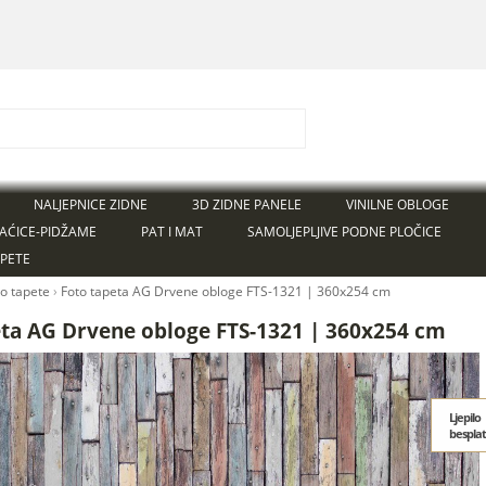
NALJEPNICE ZIDNE
3D ZIDNE PANELE
VINILNE OBLOGE
AĆICE-PIDŽAME
PAT I MAT
SAMOLJEPLJIVE PODNE PLOČICE
APETE
to tapete
›
Foto tapeta AG Drvene obloge FTS-1321 | 360x254 cm
eta AG Drvene obloge FTS-1321 | 360x254 cm
Ljepilo
bespla