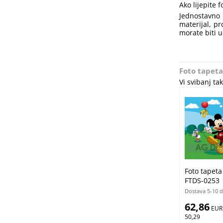
Ako lijepite 
Jednostavno 
materijal, pr
morate biti u
Foto tapeta
Vi svibanj t
Foto tapet
FTDS-0253 
Dostava 5-10 
62,86
 EUR
50,29