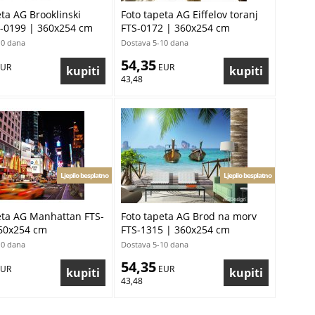
eta AG Brooklinski
Foto tapeta AG Eiffelov toranj
-0199 | 360x254 cm
FTS-0172 | 360x254 cm
10 dana
Dostava 5-10 dana
54,35
EUR
 EUR
43,48
Ljepilo besplatno
Ljepilo besplatno
eta AG Manhattan FTS-
Foto tapeta AG Brod na morv
60x254 cm
FTS-1315 | 360x254 cm
10 dana
Dostava 5-10 dana
54,35
EUR
 EUR
43,48