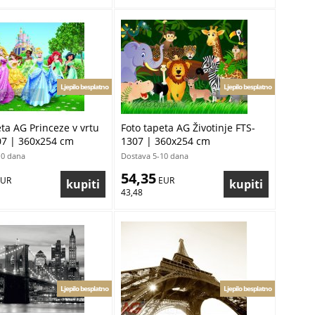
Ljepilo besplatno
Ljepilo besplatno
ta AG Princeze v vrtu
Foto tapeta AG Životinje FTS-
7 | 360x254 cm
1307 | 360x254 cm
10 dana
Dostava 5-10 dana
54,35
EUR
 EUR
43,48
Ljepilo besplatno
Ljepilo besplatno