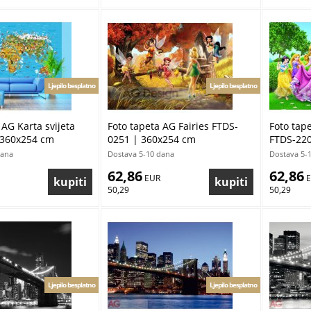
Ljepilo besplatno
Ljepilo besplatno
 AG Karta svijeta
Foto tapeta AG Fairies FTDS-
Foto tape
 360x254 cm
0251 | 360x254 cm
FTDS-220
dana
Dostava 5-10 dana
Dostava 5-
62,86
62,86
 EUR
 
50,29
50,29
Ljepilo besplatno
Ljepilo besplatno