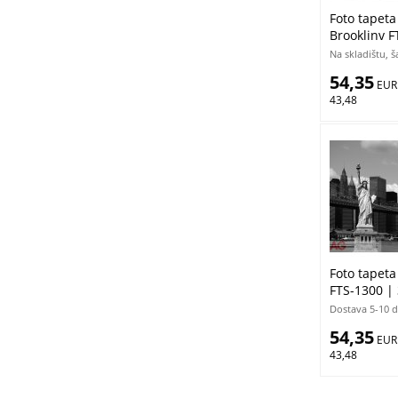
Foto tapeta
Brooklinv 
cm
Na skladištu, 
54,35
 EUR
43,48
Foto tapeta
FTS-1300 |
Dostava 5-10 
54,35
 EUR
43,48