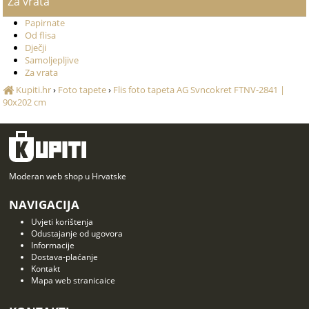
Za vrata
Papirnate
Od flisa
Dječji
Samoljepljive
Za vrata
Kupiti.hr
›
Foto tapete
›
Flis foto tapeta AG Svncokret FTNV-2841 |
90x202 cm
Moderan web shop u Hrvatske
NAVIGACIJA
Uvjeti korištenja
Odustajanje od ugovora
Informacije
Dostava-plaćanje
Kontakt
Mapa web stranicaice