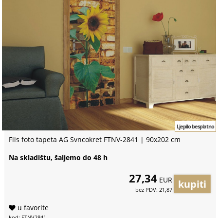
Ljepilo besplatno
Flis foto tapeta AG Svncokret FTNV-2841 | 90x202 cm
Na skladištu, šaljemo do 48 h
27,34
EUR
bez PDV: 21,87
u favorite
kod: FTNV2841