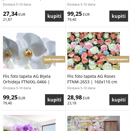
Dostava 5-10 dana
Dostava 5-10 dana
27,34
99,25
 EUR
 EUR
21,87
79,40
Ljepilo besplatno
Ljepilo besplatno
Flis foto tapeta AG Bijela
Flis foto tapeta AG Roses
Orhideja FTNXXL-0466 |
FTNM-2653 | 160x110 cm
360x270 cm
Dostava 5-10 dana
Dostava 5-10 dana
99,25
28,98
 EUR
 EUR
79,40
23,18