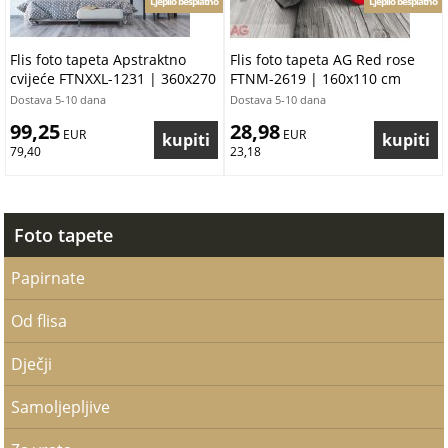
Ljepilo besplatno
Ljepilo besplatno
Flis foto tapeta Apstraktno
Flis foto tapeta AG Red rose
cvijeće FTNXXL-1231 | 360x270
FTNM-2619 | 160x110 cm
cm
Dostava 5-10 dana
Dostava 5-10 dana
99,25
28,98
 EUR
 EUR
79,40
23,18
Foto tapete
Papirnate
Od flisa
Dječji
Samoljepljive