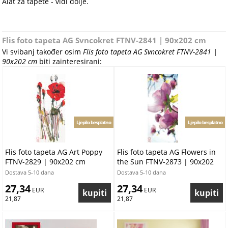
Alat za tapete - vidi dolje.
Flis foto tapeta AG Svncokret FTNV-2841 | 90x202 cm
Vi svibanj također osim
Flis foto tapeta AG Svncokret FTNV-2841 |
90x202 cm
biti zainteresirani:
Ljepilo besplatno
Ljepilo besplatno
Flis foto tapeta AG Art Poppy
Flis foto tapeta AG Flowers in
FTNV-2829 | 90x202 cm
the Sun FTNV-2873 | 90x202
cm
Dostava 5-10 dana
Dostava 5-10 dana
27,34
27,34
 EUR
 EUR
21,87
21,87