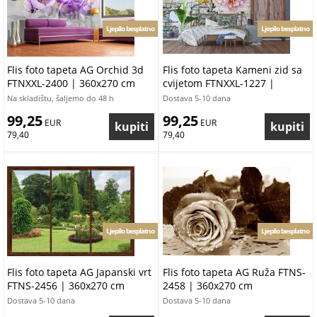
Ljepilo besplatno
Ljepilo besplatno
Flis foto tapeta AG Orchid 3d
Flis foto tapeta Kameni zid sa
FTNXXL-2400 | 360x270 cm
cvijetom FTNXXL-1227 |
360x270 cm
Na skladištu, šaljemo do 48 h
Dostava 5-10 dana
99,25
99,25
 EUR
 EUR
79,40
79,40
Ljepilo besplatno
Ljepilo besplatno
Flis foto tapeta AG Japanski vrt
Flis foto tapeta AG Ruža FTNS-
FTNS-2456 | 360x270 cm
2458 | 360x270 cm
Dostava 5-10 dana
Dostava 5-10 dana