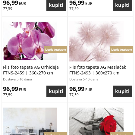
96,99
96,99
 EUR
 EUR
77,59
77,59
Ljepilo besplatno
Ljepilo besplatno
Flis foto tapeta AG Orhideja
Flis foto tapeta AG Maslačak
FTNS-2459 | 360x270 cm
FTNS-2493 | 360x270 cm
Dostava 5-10 dana
Dostava 5-10 dana
96,99
96,99
 EUR
 EUR
77,59
77,59