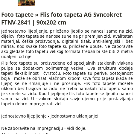
Foto tapete » Flis foto tapeta AG Svncokret
FTNV-2841 | 90x202 cm
Jednostavno lijepljenje, priloženo ljepilo se nanosi samo na zid,
dijelovi foto tapete se nanose suhe na pripremljen zid. Kvalitetan
materijal, češka proizvodnja, digitalni tisak, anti-alergijski i bez
mirisa. Kod svake foto tapete su priložene upute. Ne zaboravite
ako gledate foto tapetu velikog formata trebali bi ste biti 2 metra
udaljeni od nje.
Flis foto tapete su proizvedene od specijalnih staklenih vlakana
pulpe sa dodatkom polimernog veziva. Ova struktura dodaje
tapeti fleksibilnost i čvrstoću. Foto tapete su perive, postojanost
boja i može se obrisati vlažnom krpom. Ova foto tapeta (kada se
lijepi) se ne smanjuje i ne proširuje. Flis foto tapete možete
ukloniti bez tragova na zidu, ne treba namakati foto tapetu samo
je skinete sa zida. Kod lijepljenje flis foto tapete se ljepilo nanosi
samo na zid. U svakom slučaju savjetujemo prije postavljanja
tapeta dobro impregnirati zid.
Jednostavno lijepljenje - jednostavno uklanjanje!
Ne zaboravite na impregnaciju - vidi dolje.