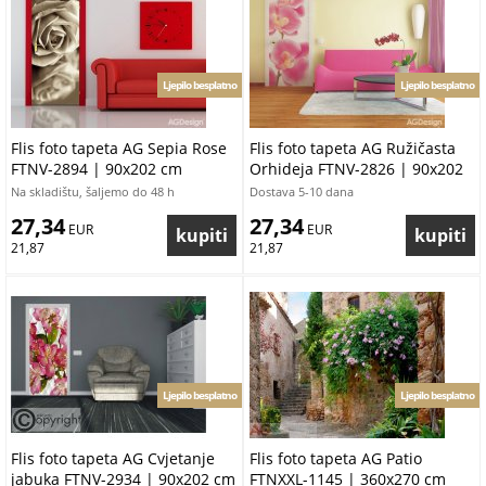
Ljepilo besplatno
Ljepilo besplatno
Flis foto tapeta AG Sepia Rose
Flis foto tapeta AG Ružičasta
FTNV-2894 | 90x202 cm
Orhideja FTNV-2826 | 90x202
cm
Na skladištu, šaljemo do 48 h
Dostava 5-10 dana
27,34
27,34
 EUR
 EUR
21,87
21,87
Ljepilo besplatno
Ljepilo besplatno
Flis foto tapeta AG Cvjetanje
Flis foto tapeta AG Patio
jabuka FTNV-2934 | 90x202 cm
FTNXXL-1145 | 360x270 cm