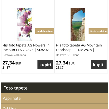
Ljepilo besplatno
Ljepilo besplatno
Flis foto tapeta AG Flowers in
Flis foto tapeta AG Movntain
the Sun FTNV-2873 | 90x202
Landscape FTNV-2878 |
cm
90x202 cm
Dostava 5-10 dana
Dostava 5-10 dana
27,34
27,34
 EUR
 EUR
21,87
21,87
Foto tapete
Papirnate
Od flisa