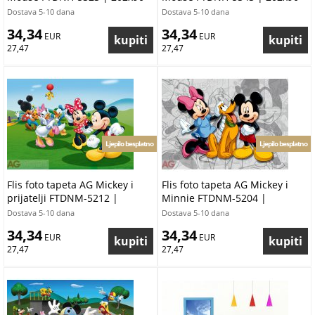
cm
cm
Dostava 5-10 dana
Dostava 5-10 dana
34,34
34,34
 EUR
 EUR
27,47
27,47
Ljepilo besplatno
Ljepilo besplatno
Flis foto tapeta AG Mickey i
Flis foto tapeta AG Mickey i
prijatelji FTDNM-5212 |
Minnie FTDNM-5204 |
160x110 cm
160x110 cm
Dostava 5-10 dana
Dostava 5-10 dana
34,34
34,34
 EUR
 EUR
27,47
27,47