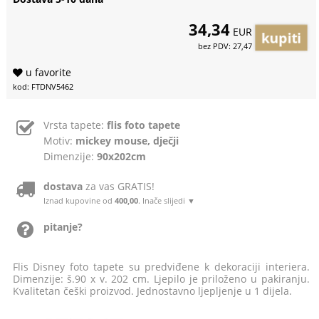
34,34
EUR
bez PDV: 27,47
u favorite
kod: FTDNV5462
Vrsta tapete:
flis foto tapete
Motiv:
mickey mouse, dječji
Dimenzije:
90x202cm
dostava
za vas GRATIS!
Iznad kupovine od
400,00
. Inače slijedi ▼
pitanje?
Flis Disney foto tapete su predviđene k dekoraciji interiera.
Dimenzije: š.90 x v. 202 cm. Ljepilo je priloženo u pakiranju.
Kvalitetan češki proizvod. Jednostavno ljepljenje u 1 dijela.