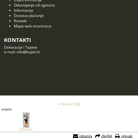
Odustajanje od ugovora
Informacije
Dostava-plaćanje
Kontakt
Mapa web stranicaice
KONTAKTI
Dekoracije i Tapete
e-mail: info@kupiti.hr
© Insion 2026
posjetio:
Flis foto
tapeta AG
pitanja
dieliti
otisak
Mickey