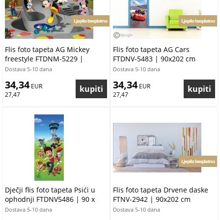
Ljepilo besplatno
Ljepilo besplatno
Flis foto tapeta AG Mickey
Flis foto tapeta AG Cars
freestyle FTDNM-5229 |
FTDNV-5483 | 90x202 cm
160x110 cm
Dostava 5-10 dana
Dostava 5-10 dana
34,34
34,34
 EUR
 EUR
27,47
27,47
Ljepilo besplatno
Dječji flis foto tapeta Psići u
Flis foto tapeta Drvene daske
ophodnji FTDNV5486 | 90 x
FTNV-2942 | 90x202 cm
202 cm
Dostava 5-10 dana
Dostava 5-10 dana