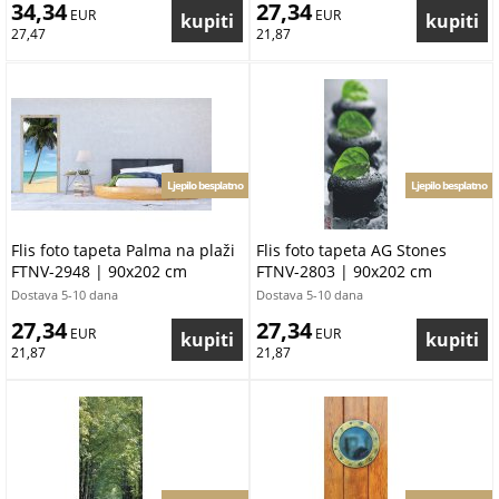
34,34
27,34
 EUR
 EUR
27,47
21,87
Ljepilo besplatno
Ljepilo besplatno
Flis foto tapeta Palma na plaži
Flis foto tapeta AG Stones
FTNV-2948 | 90x202 cm
FTNV-2803 | 90x202 cm
Dostava 5-10 dana
Dostava 5-10 dana
27,34
27,34
 EUR
 EUR
21,87
21,87