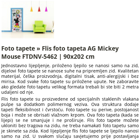
Foto tapete » Flis foto tapeta AG Mickey
Mouse FTDNV-5462 | 90x202 cm
Jednostavno lijepljenje, priloženo ljepilo se nanosi samo na zid,
dijelovi foto tapete se nanose suhe na pripremljen zid. Kvalitetan
materijal, češka proizvodnja, digitalni tisak, anti-alergijski i bez
mirisa. Kod svake foto tapete su priložene upute. Ne zaboravite
ako gledate foto tapetu velikog formata trebali bi ste biti 2 metra
udaljeni od nje.
Flis foto tapete su proizvedene od specijalnih staklenih vlakana
pulpe sa dodatkom polimernog veziva. Ova struktura dodaje
tapeti fleksibilnost i čvrstoću. Foto tapete su perive, postojanost
boja i može se obrisati vlažnom krpom. Ova foto tapeta (kada se
lijepi) se ne smanjuje i ne proširuje. Flis foto tapete možete
ukloniti bez tragova na zidu, ne treba namakati foto tapetu samo
je skinete sa zida. Kod lijepljenje flis foto tapete se ljepilo nanosi
samo na zid. U svakom slučaju savjetujemo prije postavljanja