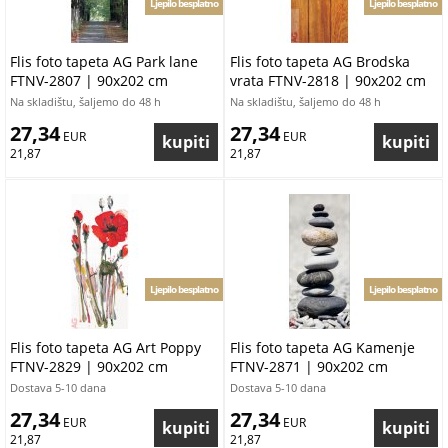
Ljepilo besplatno
Ljepilo besplatno
Flis foto tapeta AG Park lane
Flis foto tapeta AG Brodska
FTNV-2807 | 90x202 cm
vrata FTNV-2818 | 90x202 cm
Na skladištu, šaljemo do 48 h
Na skladištu, šaljemo do 48 h
27,34
27,34
 EUR
 EUR
21,87
21,87
Ljepilo besplatno
Ljepilo besplatno
Flis foto tapeta AG Art Poppy
Flis foto tapeta AG Kamenje
FTNV-2829 | 90x202 cm
FTNV-2871 | 90x202 cm
Dostava 5-10 dana
Dostava 5-10 dana
27,34
27,34
 EUR
 EUR
21,87
21,87