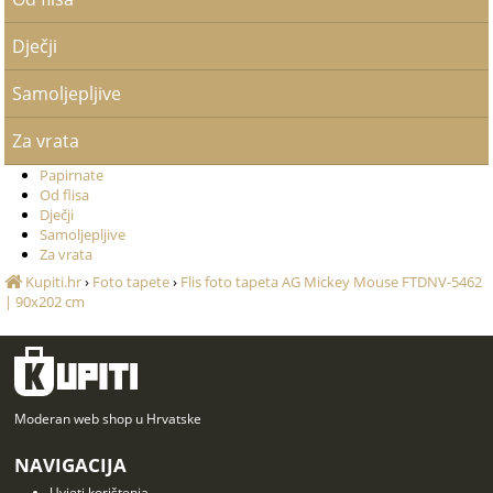
Dječji
Samoljepljive
Za vrata
Papirnate
Od flisa
Dječji
Samoljepljive
Za vrata
Kupiti.hr
›
Foto tapete
›
Flis foto tapeta AG Mickey Mouse FTDNV-5462
| 90x202 cm
Moderan web shop u Hrvatske
NAVIGACIJA
Uvjeti korištenja