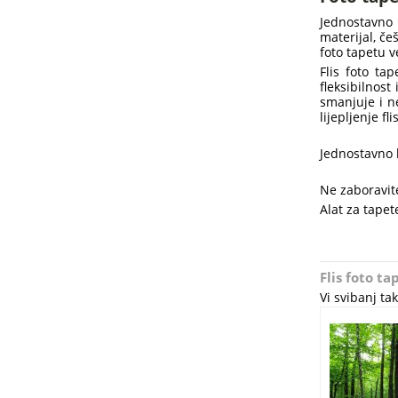
Jednostavno 
materijal, če
foto tapetu v
Flis foto ta
fleksibilnost
smanjuje i ne
lijepljenje f
Jednostavno l
Ne zaboravite
Alat za tapete
Flis foto t
Vi svibanj t