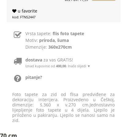
u favorite
kod: FTNS2447
Vrsta tapete:
flis foto tapete
Motiv:
priroda, šuma
Dimenzije:
360x270cm
dostava
za vas GRATIS!
Iznad kupovine od
400,00
. Inače slijedi ▼
pitanje?
Foto tapete za zid od flisa predviđene za
dekoraciju interijera. Proizvedeno u Češkoj,
dimenzije: š.360 x v.270 cm.Jednostavno
lijepljenje foto tapete u 4 dijela. Ljepilo je
priloženo u pakiranju. Ljepilo se nanosi samo na
zid.
270 cm