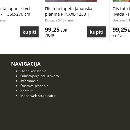
peta Japanski vrt
Flis foto tapeta Japanska
Flis foto
7 | 360x270 cm
planina FTNXXL-1238 |
livada F
360x270 cm
cm
dana
Dostava 5-10 dana
Dostava 5-
99,25
99,25
 EUR
 
79,40
79,40
NAVIGACIJA
Uvjeti korištenja
Odustajanje od ugovora
Informacije
Dostava-plaćanje
Kontakt
Mapa web stranicaice