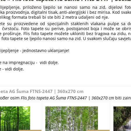
lijepljenje, priloženo ljepilo se nanosi samo na zid, dijelovi f
ška proizvodnja, digitalni tisak, anti-alergijski i bez mirisa. Kod sv
elikog formata trebali bi ste biti 2 metra udaljeni od nje.
pete su proizvedene od specijalnih staklenih vlakana pulpe sa 
 i čvrstoću. Foto tapete su perive, postojanost boja i može se obr
 proširuje. Flis foto tapete možete ukloniti bez tragova na zidu, 
lis foto tapete se ljepilo nanosi samo na zid. U svakom slučaju savje
ijepljenje - jednostavno uklanjanje!
 na impregnaciju - vidi dolje.
 - vidi dolje.
apeta AG Šuma FTNS-2447 | 360x270 cm
akođer osim
Flis foto tapeta AG Šuma FTNS-2447 | 360x270 cm
biti zain