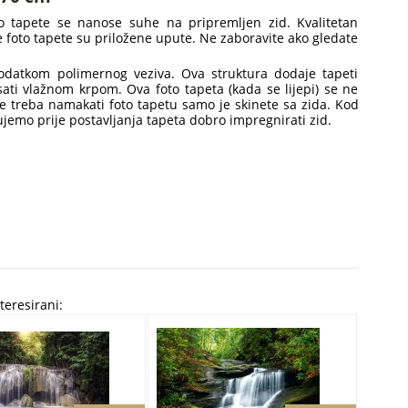
oto tapete se nanose suhe na pripremljen zid. Kvalitetan
ake foto tapete su priložene upute. Ne zaboravite ako gledate
dodatkom polimernog veziva. Ova struktura dodaje tapeti
isati vlažnom krpom. Ova foto tapeta (kada se lijepi) se ne
ne treba namakati foto tapetu samo je skinete sa zida. Kod
tujemo prije postavljanja tapeta dobro impregnirati zid.
teresirani: