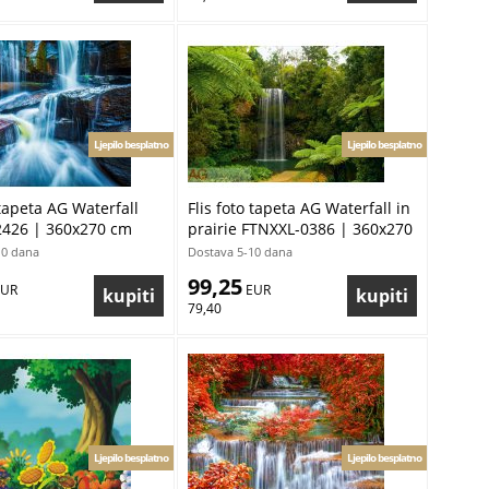
Ljepilo besplatno
Ljepilo besplatno
 tapeta AG Waterfall
Flis foto tapeta AG Waterfall in
426 | 360x270 cm
prairie FTNXXL-0386 | 360x270
cm
10 dana
Dostava 5-10 dana
99,25
EUR
 EUR
79,40
Ljepilo besplatno
Ljepilo besplatno