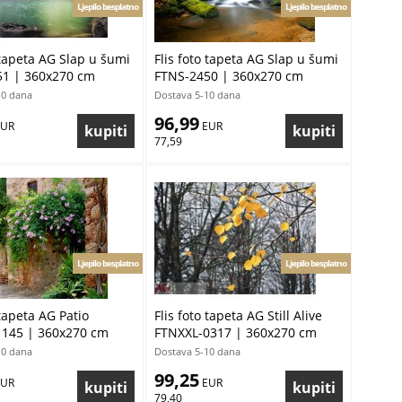
Ljepilo besplatno
Ljepilo besplatno
 tapeta AG Slap u šumi
Flis foto tapeta AG Slap u šumi
51 | 360x270 cm
FTNS-2450 | 360x270 cm
10 dana
Dostava 5-10 dana
96,99
EUR
 EUR
77,59
Ljepilo besplatno
Ljepilo besplatno
 tapeta AG Patio
Flis foto tapeta AG Still Alive
145 | 360x270 cm
FTNXXL-0317 | 360x270 cm
10 dana
Dostava 5-10 dana
99,25
EUR
 EUR
79,40