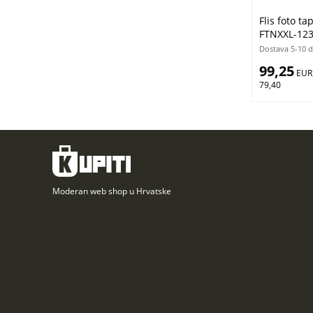
Flis foto ta
FTNXXL-123
Dostava 5-10 
99,25
 EUR
79,40
Moderan web shop u Hrvatske