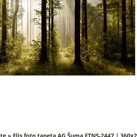
te » Flis foto tapeta AG Šuma FTNS-2447 | 360x