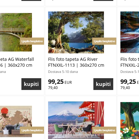
Ljepilo besplatno
Ljepilo besplatno
apeta AG Waterfall
Flis foto tapeta AG River
Flis foto
6 | 360x270 cm
FTNXXL-1113 | 360x270 cm
FTNXXL-2
dana
Dostava 5-10 dana
Dostava 5-
99,25
99,25
 EUR
 
79,40
79,40
Ljepilo besplatno
Ljepilo besplatno