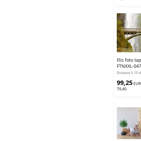
Flis foto t
FTNXXL-047
Dostava 5-10 
99,25
 EUR
79,40