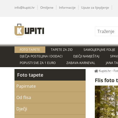
info@kupiti.hr
Omiljene
Informacije
Upute za lijepljenje
FOTO TAPETE
TAPETE ZA ZID
SAMOLJEPLJIVE FOLIJE
DJEČJA POSTELJINA I DODACI
DJEČJI NAMJEŠTAJ
SPAV
POPUSTI SVE ZA 1 EURO
ZABAVA-KARNEVAL
JANA T
Kupiti.hr
›
Fo
Foto tapete
Flis foto
Papirnate
Od flisa
Dječji