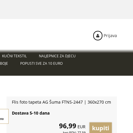
Prijava
KUĆNI TEKSTIL
NALJEPNICE ZA DJECU
BOJE
POPUSTI SVE ZA 10 EURO
Flis foto tapeta AG Šuma FTNS-2447 | 360x270 cm
Dostava 5-10 dana
tno
96,99
EUR
bez PDV: 77,59