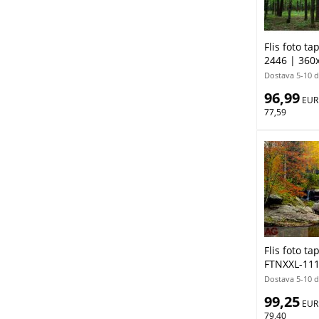
Flis foto t
2446 | 360
Dostava 5-10 
96,99
 EUR
77,59
Flis foto t
FTNXXL-111
Dostava 5-10 
99,25
 EUR
79,40