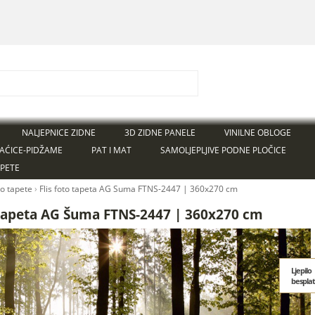
NALJEPNICE ZIDNE
3D ZIDNE PANELE
VINILNE OBLOGE
AĆICE-PIDŽAME
PAT I MAT
SAMOLJEPLJIVE PODNE PLOČICE
APETE
to tapete
›
Flis foto tapeta AG Šuma FTNS-2447 | 360x270 cm
 tapeta AG Šuma FTNS-2447 | 360x270 cm
Ljepilo
bespla