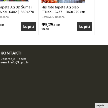
 tapeta AG 3D Šuma i
Flis foto tapeta AG Slap
TNXXL-0402 | 360x270
FTNXXL-2437 | 360x270 cm
10 dana
Dostava 5-10 dana
99,25
EUR
 EUR
79,40
KONTAKTI
Dekoracije i Tapete
e-mail: info@kupiti.hr
posjetio: