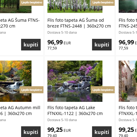
Ljepilo besplatno
Ljepilo besplatno
apeta AG Šuma FTNS-
Flis foto tapeta AG Šuma od
Flis foto
x270 cm
breze FTNS-2448 | 360x270 cm
FTNS-24
dana
Dostava 5-10 dana
Dostava 5-
96,99
96,99
 EUR
 
77,59
77,59
Ljepilo besplatno
Ljepilo besplatno
apeta AG Autumn mill
Flis foto tapeta AG Lake
Flis foto
6 | 360x270 cm
FTNXXL-1122 | 360x270 cm
FTNXXL-1
dana
Dostava 5-10 dana
Dostava 5-
99,25
99,25
 EUR
 
79,40
79,40