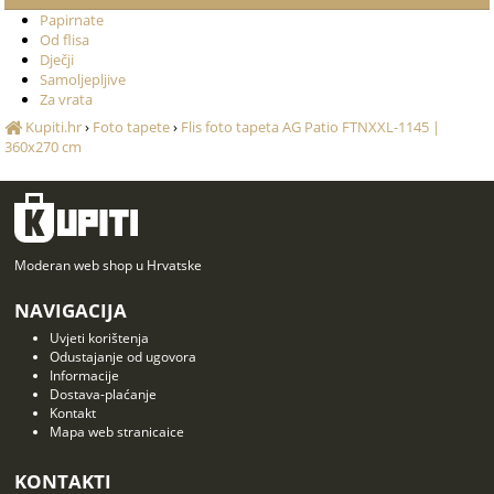
Papirnate
Od flisa
Dječji
Samoljepljive
Za vrata
Kupiti.hr
›
Foto tapete
›
Flis foto tapeta AG Patio FTNXXL-1145 |
360x270 cm
Moderan web shop u Hrvatske
NAVIGACIJA
Uvjeti korištenja
Odustajanje od ugovora
Informacije
Dostava-plaćanje
Kontakt
Mapa web stranicaice
KONTAKTI