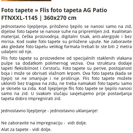
Foto tapete » Flis foto tapeta AG Patio
FTNXXL-1145 | 360x270 cm
Jednostavno lijepljenje, priloženo ljepilo se nanosi samo na zid,
dijelovi foto tapete se nanose suhe na pripremljen zid. Kvalitetan
materijal, češka proizvodnja, digitalni tisak, anti-alergijski i bez
mirisa. Kod svake foto tapete su priložene upute. Ne zaboravite
ako gledate foto tapetu velikog formata trebali bi ste biti 2 metra
udaljeni od nje.
Flis foto tapete su proizvedene od specijalnih staklenih vlakana
pulpe sa dodatkom polimernog veziva. Ova struktura dodaje
tapeti fleksibilnost i čvrstoću. Foto tapete su perive, postojanost
boja i može se obrisati vlažnom krpom. Ova foto tapeta (kada se
lijepi) se ne smanjuje i ne proširuje. Flis foto tapete možete
ukloniti bez tragova na zidu, ne treba namakati foto tapetu samo
je skinete sa zida. Kod lijepljenje flis foto tapete se ljepilo nanosi
samo na zid. U svakom slučaju savjetujemo prije postavljanja
tapeta dobro impregnirati zid.
Jednostavno lijepljenje - jednostavno uklanjanje!
Ne zaboravite na impregnaciju - vidi dolje.
Alat za tapete - vidi dolje.