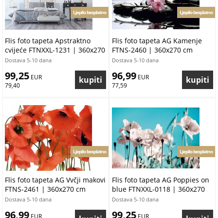
Ljepilo besplatno
Ljepilo besplatno
Flis foto tapeta Apstraktno
Flis foto tapeta AG Kamenje
cvijeće FTNXXL-1231 | 360x270
FTNS-2460 | 360x270 cm
cm
Dostava 5-10 dana
Dostava 5-10 dana
99,25
96,99
 EUR
 EUR
79,40
77,59
Ljepilo besplatno
Ljepilo besplatno
Flis foto tapeta AG Vvčji makovi
Flis foto tapeta AG Poppies on
FTNS-2461 | 360x270 cm
blue FTNXXL-0118 | 360x270
cm
Dostava 5-10 dana
Dostava 5-10 dana
96,99
99,25
 EUR
 EUR