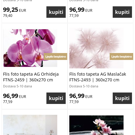
99,25
96,99
 EUR
 EUR
79,40
77,59
Ljepilo besplatno
Ljepilo besplatno
Flis foto tapeta AG Orhideja
Flis foto tapeta AG Maslačak
FTNS-2459 | 360x270 cm
FTNS-2493 | 360x270 cm
Dostava 5-10 dana
Dostava 5-10 dana
96,99
96,99
 EUR
 EUR
77,59
77,59