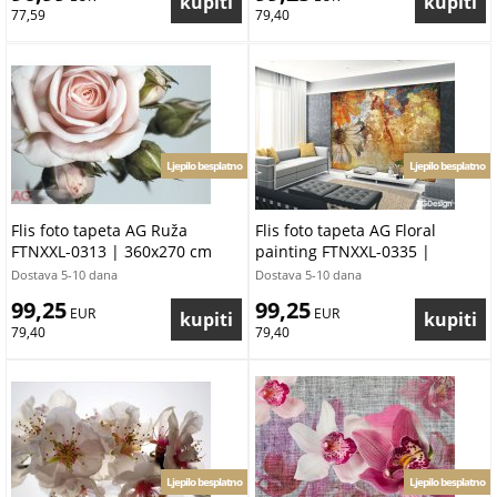
77,59
79,40
Ljepilo besplatno
Ljepilo besplatno
Flis foto tapeta AG Ruža
Flis foto tapeta AG Floral
FTNXXL-0313 | 360x270 cm
painting FTNXXL-0335 |
360x270 cm
Dostava 5-10 dana
Dostava 5-10 dana
99,25
99,25
 EUR
 EUR
79,40
79,40
Ljepilo besplatno
Ljepilo besplatno