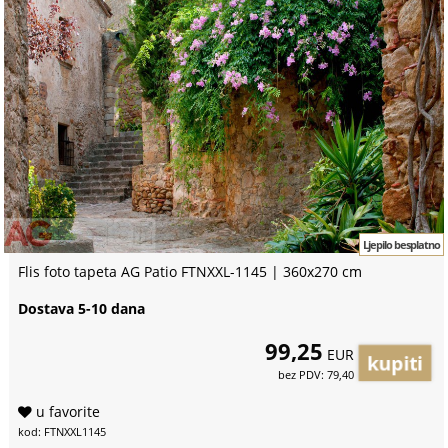
Ljepilo besplatno
Flis foto tapeta AG Patio FTNXXL-1145 | 360x270 cm
Dostava 5-10 dana
99,25
EUR
bez PDV: 79,40
u favorite
kod: FTNXXL1145