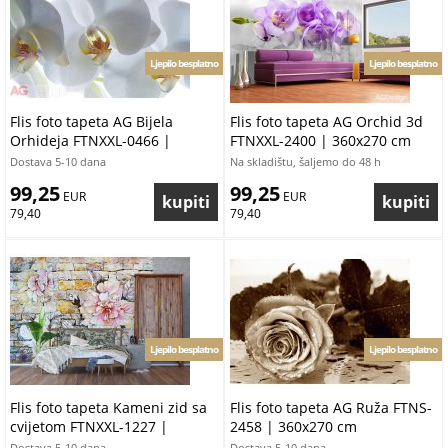
Ljepilo besplatno
Ljepilo besplatno
Flis foto tapeta AG Bijela
Flis foto tapeta AG Orchid 3d
Orhideja FTNXXL-0466 |
FTNXXL-2400 | 360x270 cm
360x270 cm
Dostava 5-10 dana
Na skladištu, šaljemo do 48 h
99,25
99,25
 EUR
 EUR
79,40
79,40
Ljepilo besplatno
Ljepilo besplatno
Flis foto tapeta Kameni zid sa
Flis foto tapeta AG Ruža FTNS-
cvijetom FTNXXL-1227 |
2458 | 360x270 cm
360x270 cm
Dostava 5-10 dana
Dostava 5-10 dana