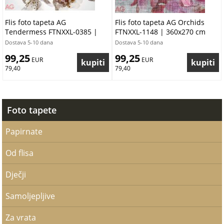
Flis foto tapeta AG
Flis foto tapeta AG Orchids
Tendermess FTNXXL-0385 |
FTNXXL-1148 | 360x270 cm
360x270 cm
Dostava 5-10 dana
Dostava 5-10 dana
99,25
99,25
 EUR
 EUR
79,40
79,40
Foto tapete
Papirnate
Od flisa
Dječji
Samoljepljive
Za vrata