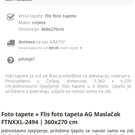
Vrsta tapete:
flis foto tapete
Motiv:
cvijeće
Dimenzije:
360x270cm
dostava
za vas GRATIS!
Iznad kupovine od
400,00
. Inače slijedi ▼
pitanje?
Foto tapete za zid od flisa predviđene za dekoraciju interijera.
Proizvedeno u Češkoj, dimenzije: š.360 x v.270
cm.Jednostavno lijepljenje foto tapete u 4 dijela. Ljepilo je
priloženo u pakiranju. Ljepilo se nanosi samo na zid.
Foto tapete » Flis foto tapeta AG Maslačak
FTNXXL-2494 | 360x270 cm
Jednostavno lijepljenje, priloženo ljepilo se nanosi samo na zid,