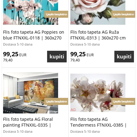
Ljepilo besplatno
Ljepilo besplatno
Flis foto tapeta AG Poppies on
Flis foto tapeta AG Ruža
blue FTNXXL-0118 | 360x270
FTNXXL-0313 | 360x270 cm
cm
Dostava 5-10 dana
Dostava 5-10 dana
99,25
99,25
 EUR
 EUR
79,40
79,40
Ljepilo besplatno
Ljepilo besplatno
Flis foto tapeta AG Floral
Flis foto tapeta AG
painting FTNXXL-0335 |
Tendermess FTNXXL-0385 |
360x270 cm
360x270 cm
Dostava 5-10 dana
Dostava 5-10 dana