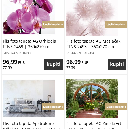
Ljepilo besplatno
Ljepilo besplatno
Flis foto tapeta AG Orhideja
Flis foto tapeta AG Maslačak
FTNS-2459 | 360x270 cm
FTNS-2493 | 360x270 cm
Dostava 5-10 dana
Dostava 5-10 dana
96,99
96,99
 EUR
 EUR
77,59
77,59
Ljepilo besplatno
Ljepilo besplatno
Flis foto tapeta Apstraktno
Flis foto tapeta AG Zimski vrt
cvijeće FTNXXL-1231 | 360x270
FTNS-2457 | 360x270 cm