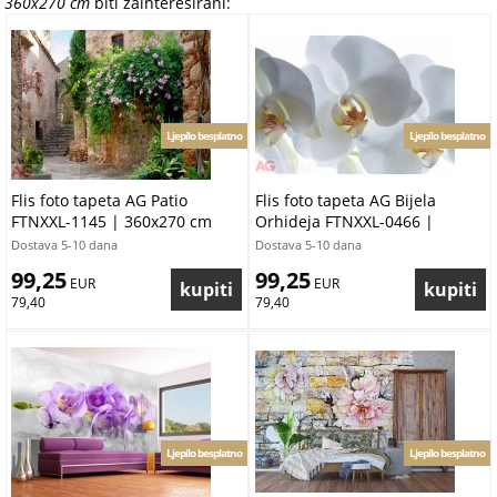
360x270 cm
biti zainteresirani:
Ljepilo besplatno
Ljepilo besplatno
Flis foto tapeta AG Patio
Flis foto tapeta AG Bijela
FTNXXL-1145 | 360x270 cm
Orhideja FTNXXL-0466 |
360x270 cm
Dostava 5-10 dana
Dostava 5-10 dana
99,25
99,25
 EUR
 EUR
79,40
79,40
Ljepilo besplatno
Ljepilo besplatno