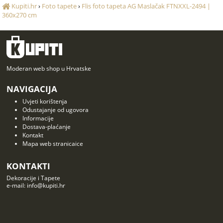
Kupiti.hr
›
Foto tapete
›
Flis foto tapeta AG Maslačak FTNXXL-2494 |
360x270 cm
Moderan web shop u Hrvatske
NAVIGACIJA
Uvjeti korištenja
Odustajanje od ugovora
Informacije
Dostava-plaćanje
Kontakt
Mapa web stranicaice
KONTAKTI
Dekoracije i Tapete
e-mail: info@kupiti.hr