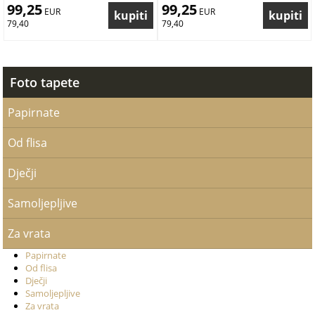
99,25
99,25
 EUR
 EUR
79,40
79,40
Foto tapete
Papirnate
Od flisa
Dječji
Samoljepljive
Za vrata
Papirnate
Od flisa
Dječji
Samoljepljive
Za vrata