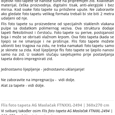
dijelovi foto tapete se nanose suhe na pripremljen zid. Kvalitetan
materijal, češka proizvodnja, digitalni tisak, anti-alergijski i bez
mirisa. Kod svake foto tapete su priložene upute. Ne zaboravite
ako gledate foto tapetu velikog formata trebali bi ste biti 2 metra
udaljeni od nje.
Flis foto tapete su proizvedene od specijalnih staklenih vlakana
pulpe sa dodatkom polimernog veziva. Ova struktura dodaje
tapeti fleksibilnost i čvrstoću. Foto tapete su perive, postojanost
boja i može se obrisati vlažnom krpom. Ova foto tapeta (kada se
lijepi) se ne smanjuje i ne proširuje. Flis foto tapete možete
ukloniti bez tragova na zidu, ne treba namakati foto tapetu samo
je skinete sa zida. Kod lijepljenje flis foto tapete se ljepilo nanosi
samo na zid. U svakom slučaju savjetujemo prije postavljanja
tapeta dobro impregnirati zid.
Jednostavno lijepljenje - jednostavno uklanjanje!
Ne zaboravite na impregnaciju - vidi dolje.
Alat za tapete - vidi dolje.
Flis foto tapeta AG Maslačak FTNXXL-2494 | 360x270 cm
Vi svibanj također osim
Flis foto tapeta AG Maslačak FTNXXL-2494 |