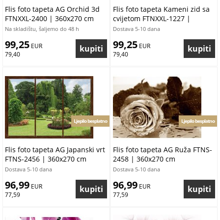
Flis foto tapeta AG Orchid 3d
Flis foto tapeta Kameni zid sa
FTNXXL-2400 | 360x270 cm
cvijetom FTNXXL-1227 |
360x270 cm
Na skladištu, šaljemo do 48 h
Dostava 5-10 dana
99,25
99,25
 EUR
 EUR
79,40
79,40
Ljepilo besplatno
Ljepilo besplatno
Flis foto tapeta AG Japanski vrt
Flis foto tapeta AG Ruža FTNS-
FTNS-2456 | 360x270 cm
2458 | 360x270 cm
Dostava 5-10 dana
Dostava 5-10 dana
96,99
96,99
 EUR
 EUR
77,59
77,59