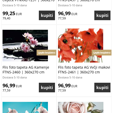
cm
Dostava 5-10 dana
Dostava 5-10 dana
99,25
96,99
 EUR
 EUR
79,40
77,59
Ljepilo besplatno
Ljepilo besplatno
Flis foto tapeta AG Kamenje
Flis foto tapeta AG Vvčji makovi
FTNS-2460 | 360x270 cm
FTNS-2461 | 360x270 cm
Dostava 5-10 dana
Dostava 5-10 dana
96,99
96,99
 EUR
 EUR
77,59
77,59