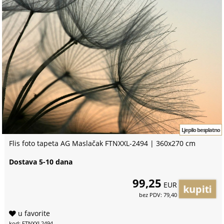
Ljepilo besplatno
Flis foto tapeta AG Maslačak FTNXXL-2494 | 360x270 cm
Dostava 5-10 dana
99,25
EUR
bez PDV: 79,40
u favorite
kod: FTNXXL2494