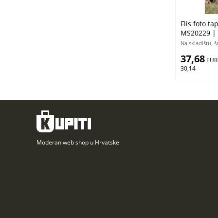
Flis foto t
MS20229 |
Na skladištu, 
37,68
 EUR
30,14
Moderan web shop u Hrvatske