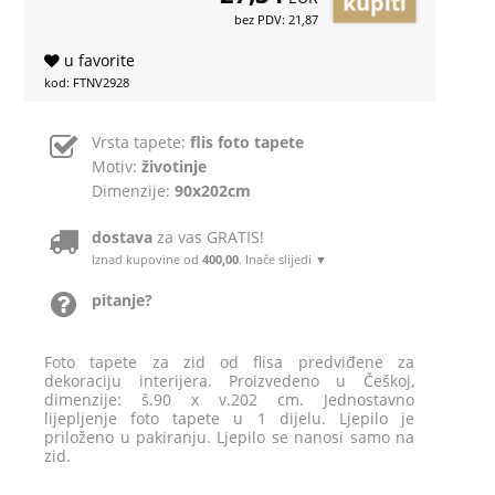
bez PDV: 21,87
u favorite
kod: FTNV2928
Vrsta tapete:
flis foto tapete
Motiv:
životinje
Dimenzije:
90x202cm
dostava
za vas GRATIS!
Iznad kupovine od
400,00
. Inače slijedi ▼
pitanje?
Foto tapete za zid od flisa predviđene za
dekoraciju interijera. Proizvedeno u Češkoj,
dimenzije: š.90 x v.202 cm. Jednostavno
lijepljenje foto tapete u 1 dijelu. Ljepilo je
priloženo u pakiranju. Ljepilo se nanosi samo na
zid.