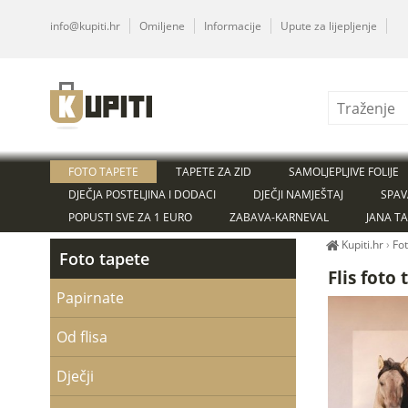
info@kupiti.hr
Omiljene
Informacije
Upute za lijepljenje
FOTO TAPETE
TAPETE ZA ZID
SAMOLJEPLJIVE FOLIJE
DJEČJA POSTELJINA I DODACI
DJEČJI NAMJEŠTAJ
SPAV
POPUSTI SVE ZA 1 EURO
ZABAVA-KARNEVAL
JANA T
Kupiti.hr
›
Fo
Foto tapete
Flis foto
Papirnate
Od flisa
Dječji