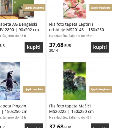
Ljepilo besplatno
Ljepilo besplatno
 tapeta AG Bengalski
Flis foto tapeta Leptiri i
NV-2800 | 90x202 cm
orhideje MS20146 | 150x250
cm
u, šaljemo do 48 h
Na skladištu, šaljemo do 48 h
37,68
EUR
 EUR
30,14
Ljepilo besplatno
Ljepilo besplatno
 tapeta Pingvin
Flis foto tapeta Mačići
 | 150x250 cm
MS20222 | 150x250 cm
u, šaljemo do 48 h
Na skladištu, šaljemo do 48 h
37,68
EUR
 EUR