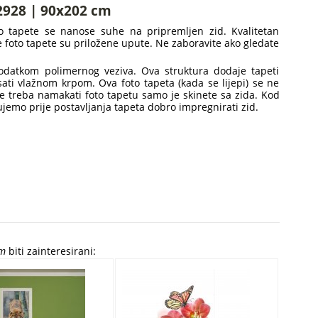
-2928 | 90x202 cm
oto tapete se nanose suhe na pripremljen zid. Kvalitetan
ake foto tapete su priložene upute. Ne zaboravite ako gledate
dodatkom polimernog veziva. Ova struktura dodaje tapeti
isati vlažnom krpom. Ova foto tapeta (kada se lijepi) se ne
ne treba namakati foto tapetu samo je skinete sa zida. Kod
tujemo prije postavljanja tapeta dobro impregnirati zid.
cm
biti zainteresirani: