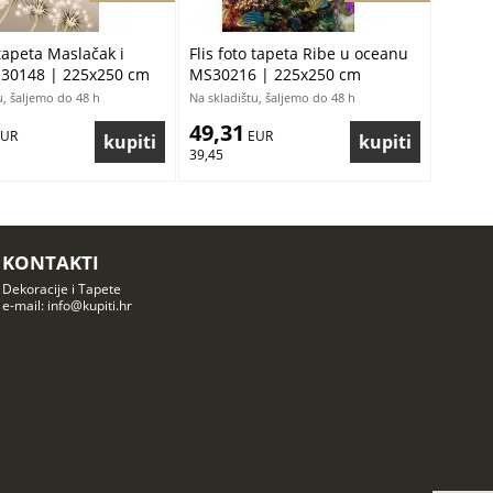
 tapeta Maslačak i
Flis foto tapeta Ribe u oceanu
S30148 | 225x250 cm
MS30216 | 225x250 cm
u, šaljemo do 48 h
Na skladištu, šaljemo do 48 h
49,31
EUR
 EUR
39,45
KONTAKTI
Dekoracije i Tapete
e-mail: info@kupiti.hr