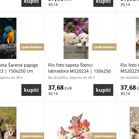
30,14
30,14
Ljepilo besplatno
Ljepilo besplatno
apeta Šarene papige
Flis foto tapeta Štenci
Flis foto
3 | 150x250 cm
labradora MS20224 | 150x250
MS20225
cm
šaljemo do 48 h
Na skladištu, šaljemo do 48 h
Na skladišt
37,68
37,68
 EUR
 
30,14
30,14
Ljepilo besplatno
Ljepilo besplatno