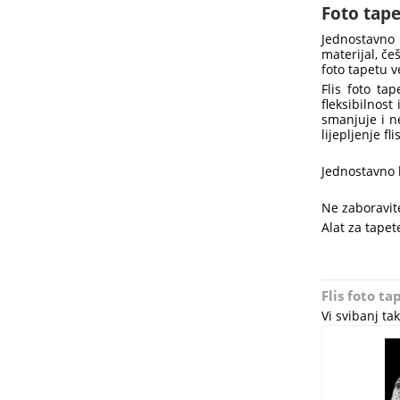
Foto tape
Jednostavno 
materijal, če
foto tapetu v
Flis foto ta
fleksibilnost
smanjuje i ne
lijepljenje f
Jednostavno l
Ne zaboravite
Alat za tapete
Flis foto t
Vi svibanj t