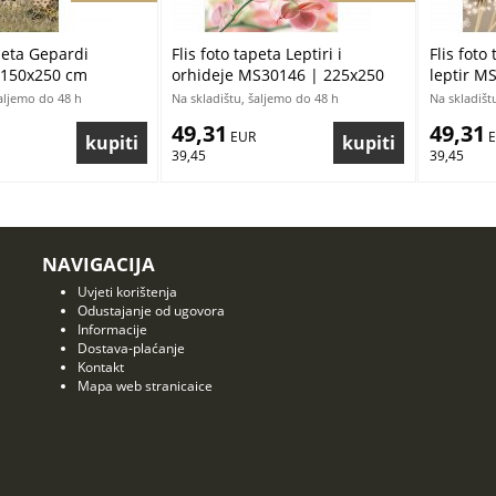
apeta Gepardi
Flis foto tapeta Leptiri i
Flis foto
 150x250 cm
orhideje MS30146 | 225x250
leptir M
cm
šaljemo do 48 h
Na skladištu, šaljemo do 48 h
Na skladišt
49,31
49,31
 EUR
 
39,45
39,45
NAVIGACIJA
Uvjeti korištenja
Odustajanje od ugovora
Informacije
Dostava-plaćanje
Kontakt
Mapa web stranicaice