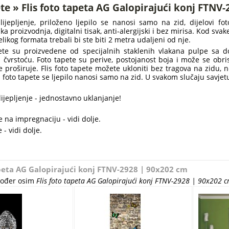
te » Flis foto tapeta AG Galopirajući konj FTNV
lijepljenje, priloženo ljepilo se nanosi samo na zid, dijelovi f
ška proizvodnja, digitalni tisak, anti-alergijski i bez mirisa. Kod sv
elikog formata trebali bi ste biti 2 metra udaljeni od nje.
pete su proizvedene od specijalnih staklenih vlakana pulpe sa 
 i čvrstoću. Foto tapete su perive, postojanost boja i može se obr
 proširuje. Flis foto tapete možete ukloniti bez tragova na zidu, 
lis foto tapete se ljepilo nanosi samo na zid. U svakom slučaju savje
ijepljenje - jednostavno uklanjanje!
 na impregnaciju - vidi dolje.
 - vidi dolje.
apeta AG Galopirajući konj FTNV-2928 | 90x202 cm
akođer osim
Flis foto tapeta AG Galopirajući konj FTNV-2928 | 90x202 