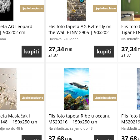
Ljepilo besplatno
Ljepilo besplatno
apeta AG Leopard
Flis foto tapeta AG Bvtterfly on
Flis foto
| 90x202 cm
the Wall FTNV-2905 | 90x202
Tigar FT
cm
dana
Dostava 5-10 dana
Na skladišt
27,34
27,34
 EUR
 
21,87
21,87
Ljepilo besplatno
Ljepilo besplatno
peta Maslačak i
Flis foto tapeta Ribe u oceanu
Flis foto
0148 | 150x250 cm
MS20216 | 150x250 cm
MS20219
šaljemo do 48 h
Na skladištu, šaljemo do 48 h
Na skladišt
37,68
37,68
 EUR
 