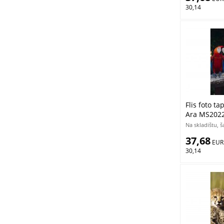
30,14
Flis foto t
Ara MS2022
Na skladištu, 
37,68
 EUR
30,14