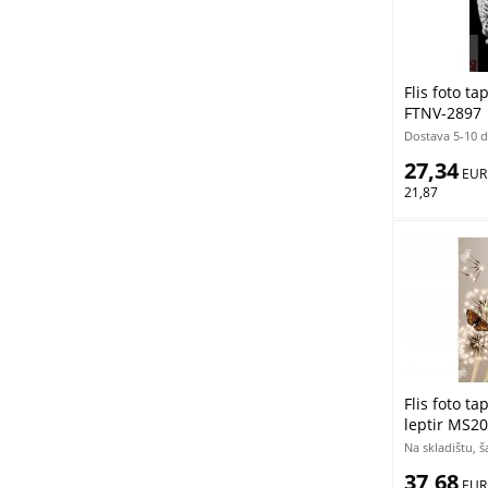
Flis foto t
FTNV-2897 
Dostava 5-10 
27,34
 EUR
21,87
Flis foto ta
leptir MS2
Na skladištu, 
37,68
 EUR