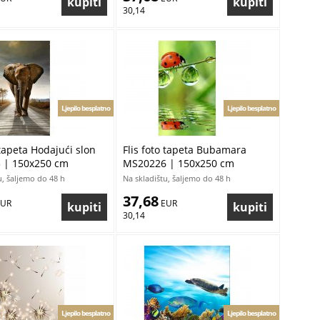
30,14
Ljepilo besplatno
Ljepilo besplatno
 tapeta Hodajući slon
Flis foto tapeta Bubamara
 | 150x250 cm
MS20226 | 150x250 cm
u, šaljemo do 48 h
Na skladištu, šaljemo do 48 h
37,68
EUR
 EUR
30,14
Ljepilo besplatno
Ljepilo besplatno