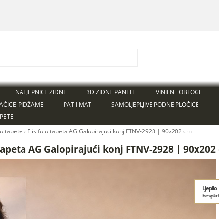
NALJEPNICE ZIDNE
3D ZIDNE PANELE
VINILNE OBLOGE
AĆICE-PIDŽAME
PAT I MAT
SAMOLJEPLJIVE PODNE PLOČICE
APETE
to tapete
›
Flis foto tapeta AG Galopirajući konj FTNV-2928 | 90x202 cm
 tapeta AG Galopirajući konj FTNV-2928 | 90x202
Ljepilo
bespla