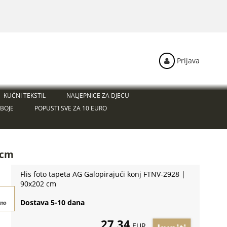
Prijava
KUĆNI TEKSTIL
NALJEPNICE ZA DJECU
BOJE
POPUSTI SVE ZA 10 EURO
 cm
Flis foto tapeta AG Galopirajući konj FTNV-2928 |
90x202 cm
Dostava 5-10 dana
tno
27,34
EUR