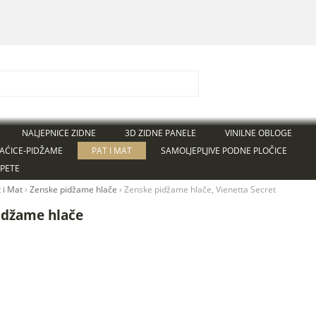
NALJEPNICE ZIDNE
3D ZIDNE PANELE
VINILNE OBLOGE
AĆICE-PIDŽAME
PAT I MAT
SAMOLJEPLJIVE PODNE PLOČICE
APETE
 i Mat
›
Ženske pidžame hlače
›
Ženske pidžame hlače, Vienetta Secret
idžame hlače