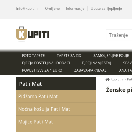
info@kupiti.hr
Omiljene
Informacije
Upute za lijepljenje
FOTO TAPETE
TAPETE ZA ZID
SAMOLJEPLJIVE FOLIJE
DJEČJA POSTELJINA I DODACI
DJEČJI NAMJEŠTAJ
SPAV
POPUSTI SVE ZA 1 EURO
ZABAVA-KARNEVAL
JANA T
Kupiti.hr
›
Pat
Pat i Mat
Ženske p
Pidžama Pat i Mat
Noćna košulja Pat i Mat
Majice Pat i Mat