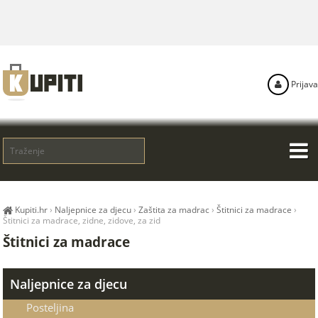
Prijava
Kupiti.hr
›
Naljepnice za djecu
›
Zaštita za madrac
›
Štitnici za madrace
›
Štitnici za madrace, zidne, zidove, za zid
Štitnici za madrace
Naljepnice za djecu
Posteljina