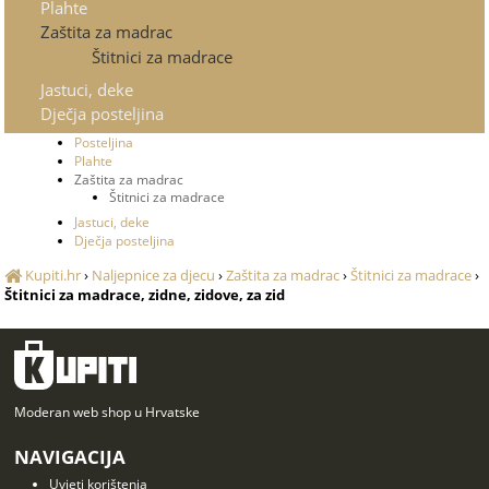
Plahte
Zaštita za madrac
Štitnici za madrace
Jastuci, deke
Dječja posteljina
Posteljina
Plahte
Zaštita za madrac
Štitnici za madrace
Jastuci, deke
Dječja posteljina
Kupiti.hr
›
Naljepnice za djecu
›
Zaštita za madrac
›
Štitnici za madrace
›
Štitnici za madrace, zidne, zidove, za zid
Moderan web shop u Hrvatske
NAVIGACIJA
Uvjeti korištenja