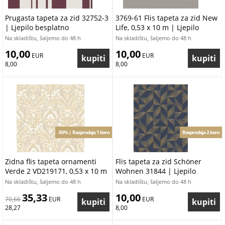
Prugasta tapeta za zid 32752-3
3769-61 Flis tapeta za zid New
| Ljepilo besplatno
Life, 0,53 x 10 m | Ljepilo
besplatno
Na skladištu, šaljemo do 48 h
Na skladištu, šaljemo do 48 h
10,00
10,00
 EUR
 EUR
8,00
8,00
-50% | Rasprodaja 1 kom
Rasprodaja 2 kom
Zidna flis tapeta ornamenti
Flis tapeta za zid Schöner
Verde 2 VD219171, 0,53 x 10 m
Wohnen 31844 | Ljepilo
| Ljepilo besplatno
besplatno
Na skladištu, šaljemo do 48 h
Na skladištu, šaljemo do 48 h
35,33
10,00
70,66
 EUR
 EUR
28,27
8,00