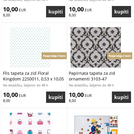
10,00
10,00
 EUR
 EUR
8,00
8,00
Rasprodaja 3 kom
Rasprodaja 2 kom
Flis tapeta za zid Floral
Papirnata tapeta za zid
Kingdom 2250011, 0,53 x 10,05
ornamenti 3103-47
m
Na skladištu, šaljemo do 48 h
Na skladištu, šaljemo do 48 h
10,00
10,00
 EUR
 EUR
8,00
8,00