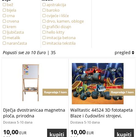
bež
apstrakcija
bijela
baroko
crna
cvijeće i lišće
crvena
drvo, kamen, obloge
krem
grafički dizajn
ljubičasta
hello kitty
metalik
imitacija betona
narančasta
imitacija tekstila
plava
jednobojni
Popusti sve za 10 Euro
| 35
pregled
ružičasta
krugovi i kotači
siva
luksuzne
smeđa
moderne
stara ružičasta
ornament
tirkizna
pruge a linije
zelena
slonovi
zlatna
struktura
šarene
vatrogasac sam
Rasprodaja 1 kom
Rasprodaja 1 kom
Dječja dvostranicaa magnetna
Walltastic 44524 3D fototapeta
ploča, prirodna
Blaze i čudovišni strojevi,
dimenzije 305 x 244 cm
Dostava 5-10 dana
Dostava 5-10 dana
10,00
10,00
 EUR
 EUR