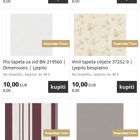
8,00
8,00
Rasprodaja 13 kom
Rasprodaja 1 kom
Flis tapeta za zid BN 219560 |
Vinil tapeta cvijeće 37252-9 |
Dimensions | Ljepilo
Ljepilo besplatno
besplatno
Na skladištu, šaljemo do 48 h
Na skladištu, šaljemo do 48 h
10,00
10,00
 EUR
 EUR
8,00
8,00
Rasprodaja 1 kom
Rasprodaja 2 kom