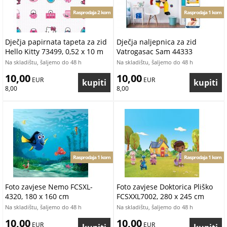
Rasprodaja 2 kom
Rasprodaja 1 kom
Dječja papirnata tapeta za zid
Dječja naljepnica za zid
Hello Kitty 73499, 0,52 x 10 m
Vatrogasac Sam 44333
Na skladištu, šaljemo do 48 h
Na skladištu, šaljemo do 48 h
10,00
10,00
 EUR
 EUR
8,00
8,00
Rasprodaja 1 kom
Rasprodaja 1 kom
Foto zavjese Nemo FCSXL-
Foto zavjese Doktorica Pliško
4320, 180 x 160 cm
FCSXXL7002, 280 x 245 cm
Na skladištu, šaljemo do 48 h
Na skladištu, šaljemo do 48 h
10,00
10,00
 EUR
 EUR