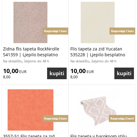
Rasprodaja 1 kom
Rasprodaja 1 kom
Zidna flis tapeta RockNrolle
Flis tapeta za zid Yucatan
541359 | Ljepilo besplatno
535228 | Ljepilo besplatno
Na skladištu, šaljemo do 48 h
Na skladištu, šaljemo do 48 h
10,00
10,00
 EUR
 EUR
8,00
8,00
Rasprodaja 3 kom
Rasprodaja 2 kom!
3557-51 Flis tapeta za zid
Flis tapeta v baroknom stilu