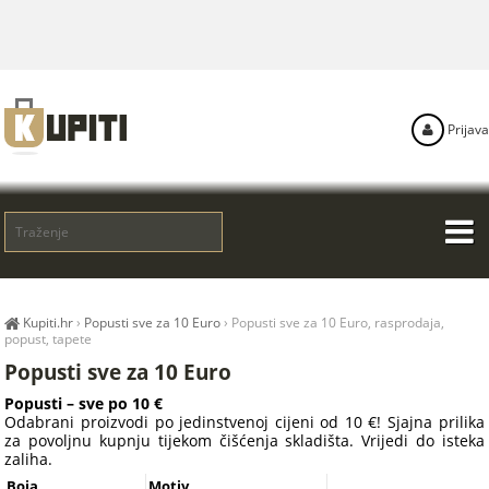
Prijava
Kupiti.hr
›
Popusti sve za 10 Euro
›
Popusti sve za 10 Euro, rasprodaja,
popust, tapete
Popusti sve za 10 Euro
Popusti – sve po 10 €
Odabrani proizvodi po jedinstvenoj cijeni od 10 €! Sjajna prilika
za povoljnu kupnju tijekom čišćenja skladišta. Vrijedi do isteka
zaliha.
Boja
Motiv