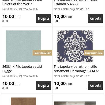
Colors of the World
Trianon 532227
Na skladištu, šaljemo do 48 h
Na skladištu, šaljemo do 48 h
10,00
10,00
 EUR
 EUR
8,00
8,00
Rasprodaja 3 kom
Rasprodaja 1 kom
36381-4 Flis tapeta za zid
Flis tapeta v baroknom stilu
Hygge
ornament Hermitage 34143-1
Na skladištu, šaljemo do 48 h
Na skladištu, šaljemo do 48 h
10,00
10,00
 EUR
 EUR
8,00
8,00