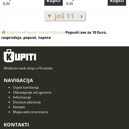
8,00
8,00
▼ još 11
›
Kupiti.hr
›
Popusti sve za 10 Euro
›
Popusti sve za 10 Euro,
rasprodaja, popust, tapete
Moderan web shop u Hrvatske
NAVIGACIJA
Uvjeti korištenja
Odustajanje od ugovora
Informacije
Dostava-plaćanje
Kontakt
Mapa web stranicaice
KONTAKTI