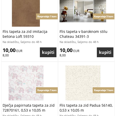
Rasprodaja 1 kom
Rasprodaja 5 kom
Flis tapeta za zid imitacija
Flis tapeta v baroknom stilu
betona Loft 59310
Chateau 34391-3
Na skladištu, šaljemo do 48 h
Na skladištu, šaljemo do 48 h
10,00
10,00
 EUR
 EUR
8,00
8,00
Rasprodaja 1 kom
Rasprodaja 1 kom
Dječja papirnata tapeta za zid
Flis tapeta za zid Padua 56140,
72870161, 0,53 x 10,05 m
0,53 x 10,05 m
Na skladištu, šaljemo do 48 h
Na skladištu, šaljemo do 48 h