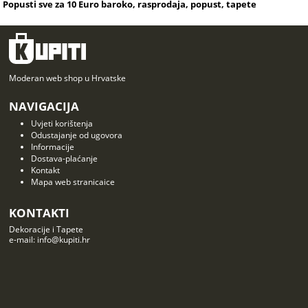
Popusti sve za 10 Euro baroko, rasprodaja, popust, tapete
Moderan web shop u Hrvatske
NAVIGACIJA
Uvjeti korištenja
Odustajanje od ugovora
Informacije
Dostava-plaćanje
Kontakt
Mapa web stranicaice
KONTAKTI
Dekoracije i Tapete
e-mail: info@kupiti.hr