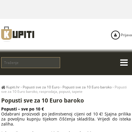
Prijava
Kupiti.hr
›
Popusti sve za 10 Euro
›
Popusti sve za 10 Euro baroko
›
Popusti
sve za 10 Euro baroko, rasprodaja, popust, tapete
Popusti sve za 10 Euro baroko
Popusti – sve po 10 €
Odabrani proizvodi po jedinstvenoj cijeni od 10 €! Sjajna prilika
za povoljnu kupnju tijekom čišćenja skladišta. Vrijedi do isteka
zaliha.