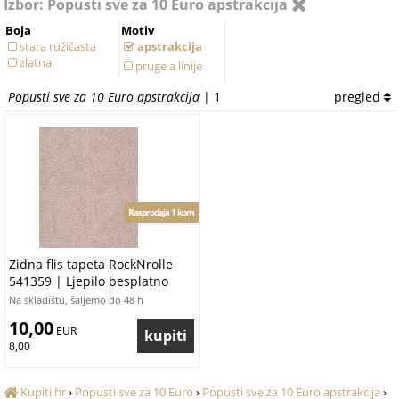
Izbor: Popusti sve za 10 Euro apstrakcija
Boja
Motiv
stara ružičasta
apstrakcija
zlatna
pruge a linije
Popusti sve za 10 Euro apstrakcija
| 1
pregled
Rasprodaja 1 kom
Zidna flis tapeta RockNrolle
541359 | Ljepilo besplatno
Na skladištu, šaljemo do 48 h
10,00
 EUR
8,00
Kupiti.hr
›
Popusti sve za 10 Euro
›
Popusti sve za 10 Euro apstrakcija
›