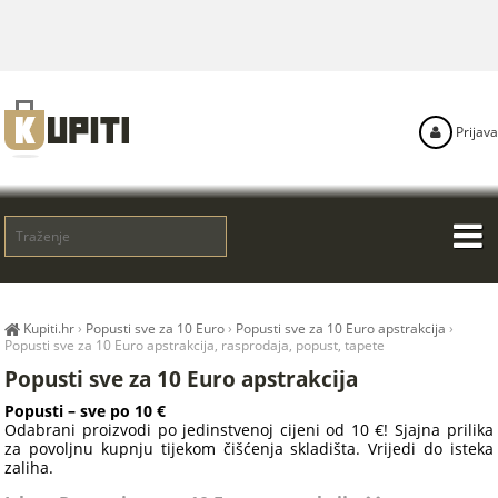
Prijava
Kupiti.hr
›
Popusti sve za 10 Euro
›
Popusti sve za 10 Euro apstrakcija
›
Popusti sve za 10 Euro apstrakcija, rasprodaja, popust, tapete
Popusti sve za 10 Euro apstrakcija
Popusti – sve po 10 €
Odabrani proizvodi po jedinstvenoj cijeni od 10 €! Sjajna prilika
za povoljnu kupnju tijekom čišćenja skladišta. Vrijedi do isteka
zaliha.