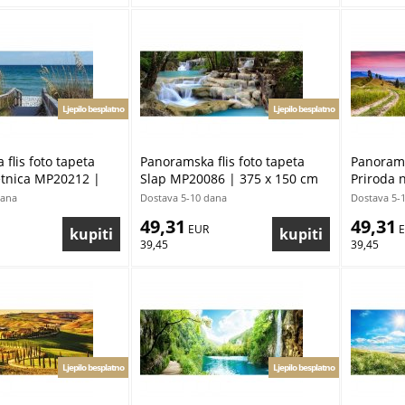
Ljepilo besplatno
Ljepilo besplatno
flis foto tapeta
Panoramska flis foto tapeta
Panorams
etnica MP20212 |
Slap MP20086 | 375 x 150 cm
Priroda 
cm
375 x 15
dana
Dostava 5-10 dana
Dostava 5-
49,31
49,31
 EUR
 
39,45
39,45
Ljepilo besplatno
Ljepilo besplatno