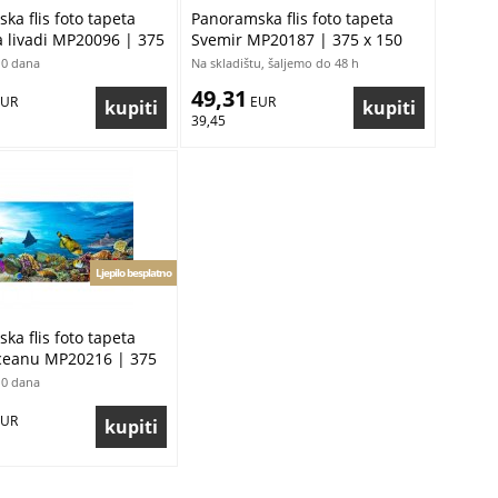
ka flis foto tapeta
Panoramska flis foto tapeta
a livadi MP20096 | 375
Svemir MP20187 | 375 x 150
cm
10 dana
Na skladištu, šaljemo do 48 h
49,31
EUR
 EUR
39,45
Ljepilo besplatno
ka flis foto tapeta
ceanu MP20216 | 375
10 dana
EUR