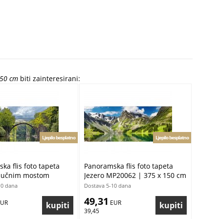
150 cm
biti zainteresirani:
Ljepilo besplatno
Ljepilo besplatno
ka flis foto tapeta
Panoramska flis foto tapeta
 lučnim mostom
Jezero MP20062 | 375 x 150 cm
| 375 x 150 cm
10 dana
Dostava 5-10 dana
49,31
EUR
 EUR
39,45