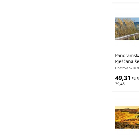
Panoramska 
Pješčana š
375 x 150 
Dostava 5-10 
49,31
 EUR
39,45