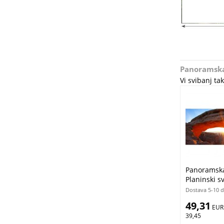
Panoramska
Vi svibanj t
Panoramska 
Planinski 
x 150 cm
Dostava 5-10 
49,31
 EUR
39,45