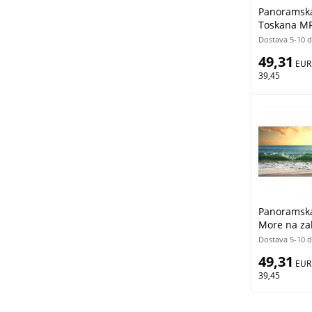
Panoramska 
Toskana MP
cm
Dostava 5-10 
49,31
 EUR
39,45
Panoramska 
More na za
MP20209 | 
Dostava 5-10 
49,31
 EUR
39,45