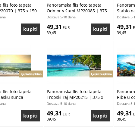
flis foto tapeta
Panoramska flis foto tapeta
Panorams
20070 | 375 x 150
Odmor v šumi MP20085 | 375
Stablo n
x 150 cm
x 150 cm
dana
Dostava 5-10 dana
Dostava 5-
49,31
49,31
 EUR
 
39,45
39,45
Ljepilo besplatno
Ljepilo besplatno
flis foto tapeta
Panoramska flis foto tapeta
Panorams
lasku sunca
Tropski raj MP20215 | 375 x
Ribe u o
375 x 150 cm
150 cm
x 150 cm
dana
Dostava 5-10 dana
Dostava 5-
49,31
49,31
 EUR
 
39,45
39,45