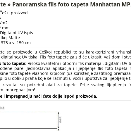
ete » Panoramska flis foto tapeta Manhattan MP
 Češki proizvod
s
g/m2
22 mm
 Digitalni UV ispis
atko, Matte
. 375 x v. 150 cm
pete se proizvode u Češkoj republici te su karakterizirani vrhun
digitalnog UV tiska. Flis foto tapete za zid će ukrasiti Vaš dom i st
s foto tapete
: Visoko kvalitetni i otporni flis materijal, digitalni U
vodene pare. Jednostavna aplikacija i lijepljenje flis foto tapet
šine foto tapete vlažnom krpicom (uz korištenje zaštitnog premaza 
pilo u obliku praha koje se razmuti u vodi i uputstva za lijepljenje 
n rezultat su potrebni alati za tapete. Prije svakog lijepljenja 
m impregnacijom!
e i impregnaciju naći ćete dolje ispod proizvoda.