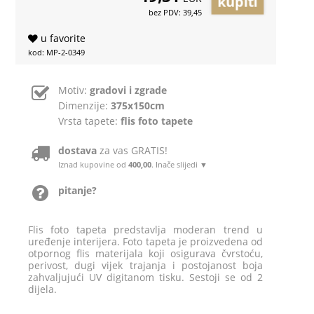
bez PDV: 39,45
u favorite
kod: MP-2-0349
Motiv:
gradovi i zgrade
Dimenzije:
375x150cm
Vrsta tapete:
flis foto tapete
dostava
za vas GRATIS!
Iznad kupovine od
400,00
. Inače slijedi ▼
pitanje?
Flis foto tapeta predstavlja moderan trend u
uređenje interijera. Foto tapeta je proizvedena od
otpornog flis materijala koji osigurava čvrstoću,
perivost, dugi vijek trajanja i postojanost boja
zahvaljujući UV digitanom tisku. Sestoji se od 2
dijela.