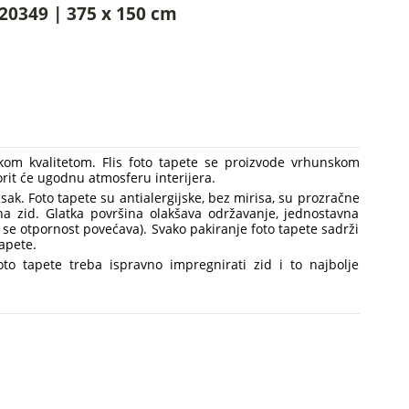
20349 | 375 x 150 cm
skom kvalitetom. Flis foto tapete se proizvode vrhunskom
vorit će ugodnu atmosferu interijera.
V tisak. Foto tapete su antialergijske, bez mirisa, su prozračne
a na zid. Glatka površina olakšava održavanje, jednostavna
se otpornost povećava). Svako pakiranje foto tapete sadrži
tapete.
foto tapete treba ispravno impregnirati zid i to najbolje