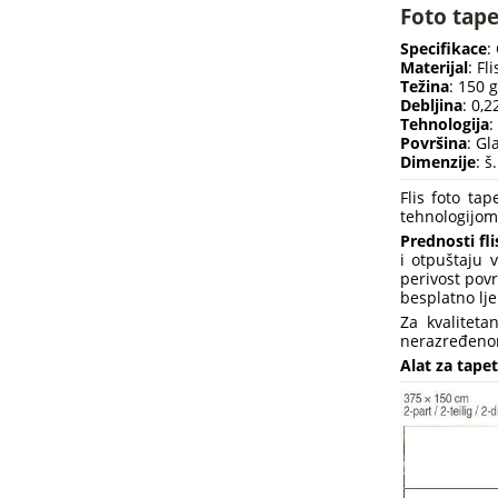
Foto tap
Specifikace
:
Materijal
: Fli
Težina
: 150 
Debljina
: 0,
Tehnologija
:
Površina
: Gl
Dimenzije
: š
Flis foto ta
tehnologijom 
Prednosti fli
i otpuštaju 
perivost povr
besplatno lje
Za kvaliteta
nerazređeno
Alat za tapet