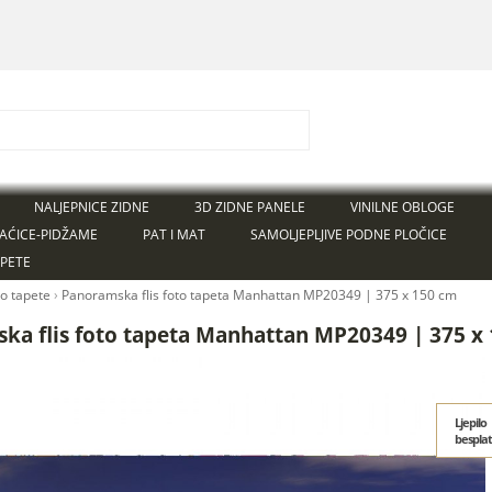
NALJEPNICE ZIDNE
3D ZIDNE PANELE
VINILNE OBLOGE
AĆICE-PIDŽAME
PAT I MAT
SAMOLJEPLJIVE PODNE PLOČICE
APETE
to tapete
›
Panoramska flis foto tapeta Manhattan MP20349 | 375 x 150 cm
ka flis foto tapeta Manhattan MP20349 | 375 x
Ljepilo
bespla