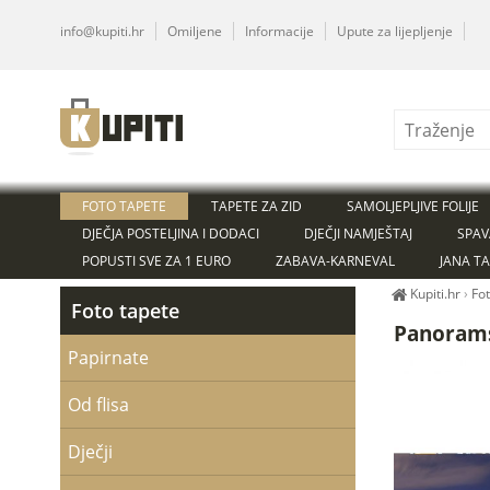
info@kupiti.hr
Omiljene
Informacije
Upute za lijepljenje
FOTO TAPETE
TAPETE ZA ZID
SAMOLJEPLJIVE FOLIJE
DJEČJA POSTELJINA I DODACI
DJEČJI NAMJEŠTAJ
SPAV
POPUSTI SVE ZA 1 EURO
ZABAVA-KARNEVAL
JANA T
Kupiti.hr
›
Fo
Foto tapete
Panorams
Papirnate
Od flisa
Dječji