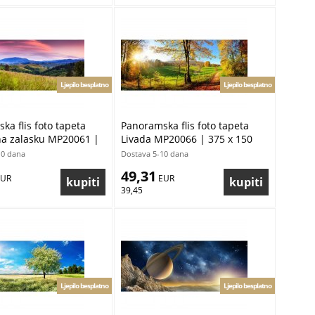
Ljepilo besplatno
Ljepilo besplatno
ka flis foto tapeta
Panoramska flis foto tapeta
na zalasku MP20061 |
Livada MP20066 | 375 x 150
0 cm
cm
10 dana
Dostava 5-10 dana
49,31
EUR
 EUR
39,45
Ljepilo besplatno
Ljepilo besplatno