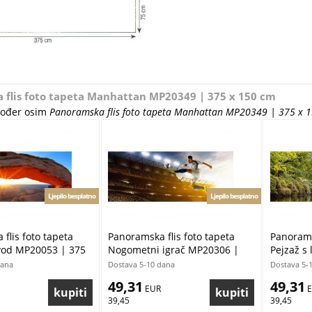
 flis foto tapeta Manhattan MP20349 | 375 x 150 cm
akođer osim
Panoramska flis foto tapeta Manhattan MP20349 | 375 x 
Ljepilo besplatno
Ljepilo besplatno
flis foto tapeta
Panoramska flis foto tapeta
Panorams
svod MP20053 | 375
Nogometni igrač MP20306 |
Pejzaž s
375 x 150 cm
MP20060 
dana
Dostava 5-10 dana
Dostava 5-
49,31
49,31
 EUR
 
39,45
39,45