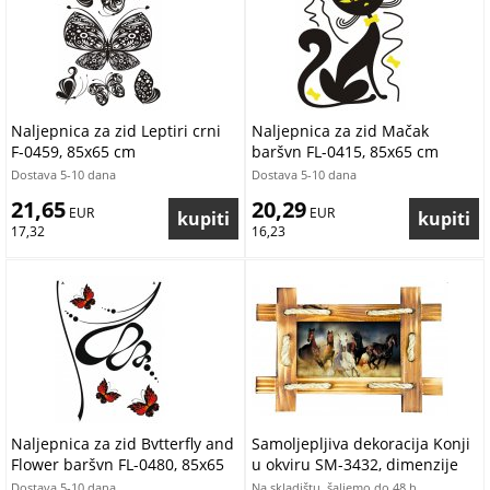
Naljepnica za zid Leptiri crni
Naljepnica za zid Mačak
F-0459, 85x65 cm
baršvn FL-0415, 85x65 cm
Dostava 5-10 dana
Dostava 5-10 dana
21,65
20,29
 EUR
 EUR
17,32
16,23
Naljepnica za zid Bvtterfly and
Samoljepljiva dekoracija Konji
Flower baršvn FL-0480, 85x65
u okviru SM-3432, dimenzije
cm
42,5 x 65 cm
Dostava 5-10 dana
Na skladištu, šaljemo do 48 h