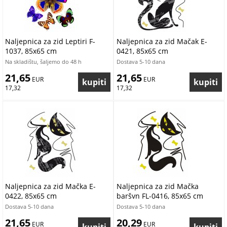
Naljepnica za zid Leptiri F-
Naljepnica za zid Mačak E-
1037, 85x65 cm
0421, 85x65 cm
Na skladištu, šaljemo do 48 h
Dostava 5-10 dana
21,65
21,65
 EUR
 EUR
17,32
17,32
Naljepnica za zid Mačka E-
Naljepnica za zid Mačka
0422, 85x65 cm
baršvn FL-0416, 85x65 cm
Dostava 5-10 dana
Dostava 5-10 dana
21,65
20,29
 EUR
 EUR