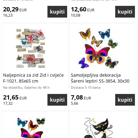
20,29
12,60
 EUR
 EUR
16,23
10,08
Naljepnica za zid Zid i cvijeće
Samoljepljiva dekoracija
F-1021, 85x65 cm
Šareni leptiri SS-3854, 30x30
cm
Na skladištu, šaljemo do 48 h
Dostava 5-10 dana
21,65
7,08
 EUR
 EUR
17,32
5,66