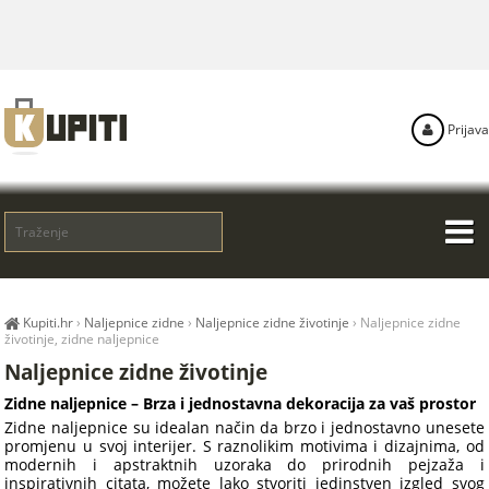
Prijava
Kupiti.hr
›
Naljepnice zidne
›
Naljepnice zidne životinje
›
Naljepnice zidne
životinje, zidne naljepnice
Naljepnice zidne životinje
Zidne naljepnice – Brza i jednostavna dekoracija za vaš prostor
Zidne naljepnice su idealan način da brzo i jednostavno unesete
promjenu u svoj interijer. S raznolikim motivima i dizajnima, od
modernih i apstraktnih uzoraka do prirodnih pejzaža i
inspirativnih citata, možete lako stvoriti jedinstven izgled svog