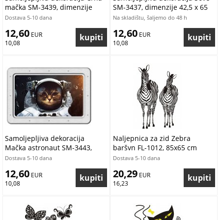
mačka SM-3439, dimenzije
SM-3437, dimenzije 42,5 x 65
42,5 x 65 cm
cm
Dostava 5-10 dana
Na skladištu, šaljemo do 48 h
12,60
12,60
 EUR
 EUR
10,08
10,08
Samoljepljiva dekoracija
Naljepnica za zid Zebra
Mačka astronaut SM-3443,
baršvn FL-1012, 85x65 cm
dimenzije 42,5 x 65 cm
Dostava 5-10 dana
Dostava 5-10 dana
12,60
20,29
 EUR
 EUR
10,08
16,23