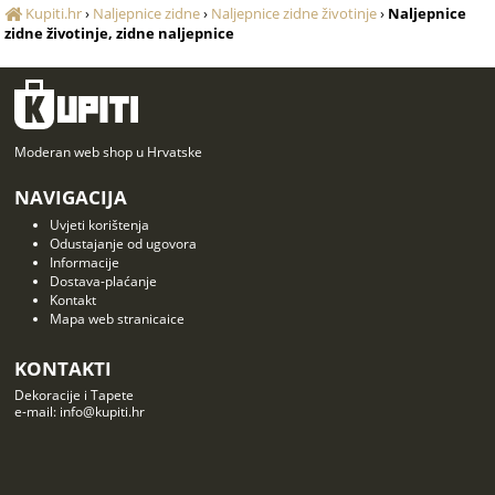
Kupiti.hr
›
Naljepnice zidne
›
Naljepnice zidne životinje
›
Naljepnice
zidne životinje, zidne naljepnice
Moderan web shop u Hrvatske
NAVIGACIJA
Uvjeti korištenja
Odustajanje od ugovora
Informacije
Dostava-plaćanje
Kontakt
Mapa web stranicaice
KONTAKTI
Dekoracije i Tapete
e-mail: info@kupiti.hr