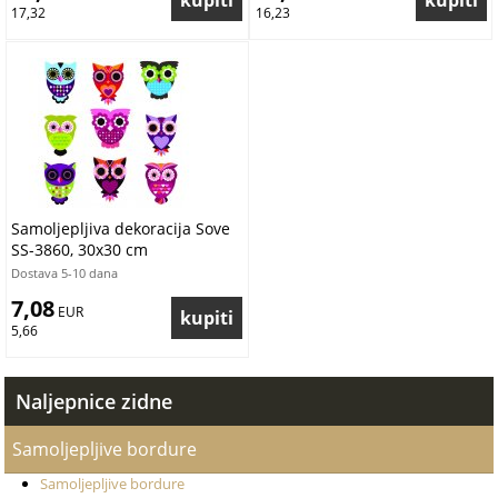
17,32
16,23
Samoljepljiva dekoracija Sove
SS-3860, 30x30 cm
Dostava 5-10 dana
7,08
 EUR
5,66
Naljepnice zidne
Samoljepljive bordure
Samoljepljive bordure