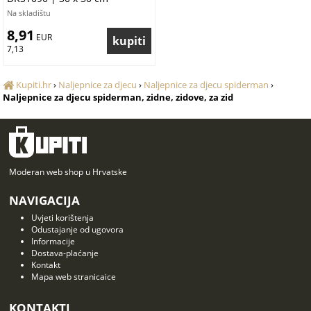
Na skladištu
8,91
 EUR
7,13
Kupiti.hr
›
Naljepnice za djecu
›
Naljepnice za djecu spiderman
›
Naljepnice za djecu spiderman, zidne, zidove, za zid
Moderan web shop u Hrvatske
NAVIGACIJA
Uvjeti korištenja
Odustajanje od ugovora
Informacije
Dostava-plaćanje
Kontakt
Mapa web stranicaice
KONTAKTI