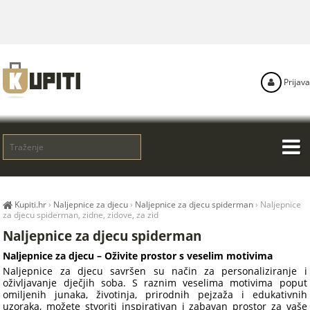
Prijava
Kupiti.hr
›
Naljepnice za djecu
›
Naljepnice za djecu spiderman
›
Naljepnice
za djecu spiderman, zidne, zidove, za zid
Naljepnice za djecu spiderman
Naljepnice za djecu – Oživite prostor s veselim motivima
Naljepnice za djecu savršen su način za personaliziranje i
oživljavanje dječjih soba. S raznim veselima motivima poput
omiljenih junaka, životinja, prirodnih pejzaža i edukativnih
uzoraka, možete stvoriti inspirativan i zabavan prostor za vaše