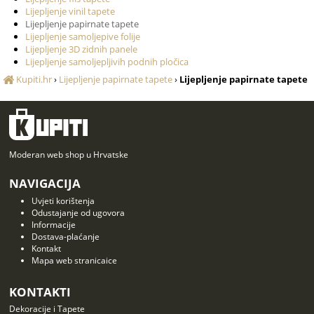
Lijepljenje vinil tapete
Lijepljenje papirnate tapete
Lijepljenje samoljepive folije
Lijepljenje 3D zidnih panele
Lijepljenje samoljepljivih podnih pločica
Kupiti.hr
›
Lijepljenje papirnate tapete
›
Lijepljenje papirnate tapete
Moderan web shop u Hrvatske
NAVIGACIJA
Uvjeti korištenja
Odustajanje od ugovora
Informacije
Dostava-plaćanje
Kontakt
Mapa web stranicaice
KONTAKTI
Dekoracije i Tapete