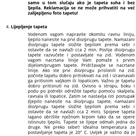
samo u tom slučaju ako je tapeta suha i bez
ljepila. Reklamacija se ne može prihvatiti na već
zalijepljenu foto tapetu!
Lijepljenje tapeta
Vodenom vagom napravite okomitu ravnu liniju,
ljepilo nanesite na prvi dio/prugu tapete. Namazani
dio/prugu tapete složite ljepilom prema sebi i
ostavite da se navlaži cca 2 min. Poslije dio/prugu
tapete razvučete i postavljate na zid. Vodenom
vagom nacrtana linije Vam pomaže s prvim
dijelom/prugom tapete. Pridržavajte se nacrtane
linije. Ako ste prvi dio/prugu prislonili na zid,
počnite tapetu dobro pritiskivati na zid i izravnavati
ga pritisnim valjkom ili lopaticom. Važno je tapetu
dobro pritisnuti na zid. Ovisno o stropu, boku i
podu po potrebi odrežite tapetu pomoću skalpela,
ravnala ili lopatice. Zatim se nastavlja isti postupak
(ljepilo nanesite na dio/prugu tapete, namazani
dio/prugu tapete složite ljepilom prema sebi i
ostavite da se navlaži cca 2 min). Spojeve tapeta
lagano obrišite nježnom krpom tako da se opere
istisnuto ljepilo. Tapete se lijepe odmah jedna do
druge. Ne preko sebe!! Idealna temperatura za
postavljanje tapeta je 20° C. Uvijek je važno da je