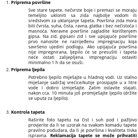
Priprema površine
Sve stare tapete, nečvrste boje i premazi se moraju
temeljito ukloniti sa zida najbolje vodom ili
sredstvom za uklanjanje tapeta. Površina zida mora
biti čvrsta, suha, čista, ravna, glatka i bez nečistoća i
masnoća. Neravne površine zagladite korištenjem
gipsa. Na zid, gipsani zid i sve upijajuće površine
prvo nanosite ne razrijeđenu impregnaciju koja
savršeno ujedini podlogu. Ako upijajuća površina
nije impregnirana, ljepilo će se presušiti i tapeta
neće ostati zalijepljena. Impregnaciju ostaviti
minimalno 1 h da se osuši.
Priprema ljepila
Potrebno ljepilo miješajte u hladnoj vodi. Uz stalno
miješanje sadržaj vrećice/kutije prosipajte u x litre
vode i dobro izmiješajte. Zatim ostavite stajati,
nakon cca. 10 minuta još promiješajte ljepilo (držite
se uputa za ljepilo).
Kontrola tapeta
Raširite foto tapetu na čist i suh pod i pažljivo
provjerite da li se uzorak na svakom komadu tapete
pravilno podudara, da li je površina i kvaliteta tiska
ispravna.
Reklamacija tapete se može prihvatiti