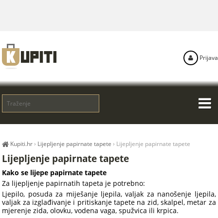
Prijava
Kupiti.hr
›
Lijepljenje papirnate tapete
›
Lijepljenje papirnate tapete
Lijepljenje papirnate tapete
Kako se lijepe papirnate tapete
Za lijepljenje papirnatih tapeta je potrebno:
Ljepilo, posuda za miješanje ljepila, valjak za nanošenje ljepila,
valjak za izglađivanje i pritiskanje tapete na zid, skalpel, metar za
mjerenje zida, olovku, vodena vaga, spužvica ili krpica.