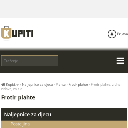
Prijava
Kupiti.hr
›
Naljepnice za djecu
›
Plahte
›
Frotir plahte
›
Frotir plahte, zidne,
zidove, za zid
Frotir plahte
Naljepnice za djecu
Posteljina