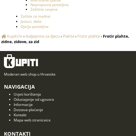
Mikroflanel plahte
Nepropusna posteljina
Zaštitne zavjese
Zaštita za madrac
Jastuci, deke
Dječja posteljina
Kupiti.hr
›
Naljepnice za djecu
›
Plahte
›
Frotir plahte
›
Frotir plahte,
zidne, zidove, za zid
Moderan web shop u Hrvatske
NAVIGACIJA
Uvjeti korištenja
Odustajanje od ugovora
Informacije
Dostava-plaćanje
Kontakt
Mapa web stranicaice
KONTAKTI