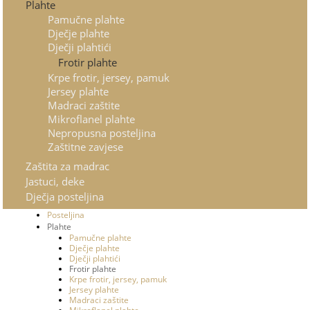
Plahte
Pamučne plahte
Dječje plahte
Dječji plahtići
Frotir plahte
Krpe frotir, jersey, pamuk
Jersey plahte
Madraci zaštite
Mikroflanel plahte
Nepropusna posteljina
Zaštitne zavjese
Zaštita za madrac
Jastuci, deke
Dječja posteljina
Posteljina
Plahte
Pamučne plahte
Dječje plahte
Dječji plahtići
Frotir plahte
Krpe frotir, jersey, pamuk
Jersey plahte
Madraci zaštite