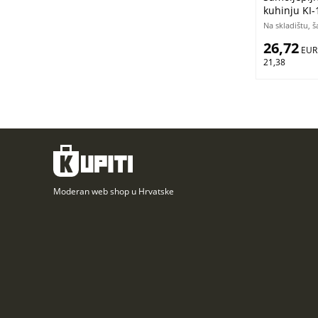
kuhinju KI-
| 180 x 60 
Na skladištu, 
26,72
 EUR
21,38
Moderan web shop u Hrvatske