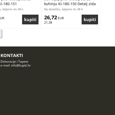
KI-180-151
kuhinju KI-180-150 Detalj zida
ična tekstura zida |
| 180 x 60 cm
u, šaljemo do 48 h
Na skladištu, šaljemo do 48 h
 cm
26,72
EUR
 EUR
21,38
KONTAKTI
Dekoracije i Tapete
e-mail: info@kupiti.hr