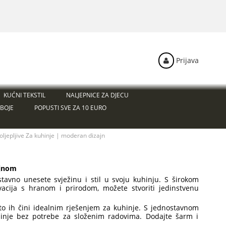
Prijava
KUĆNI TEKSTIL
NALJEPNICE ZA DJECU
BOJE
POPUSTI SVE ZA 10 EURO
ljepljive Za kuhinje | moderan dizajn
ajnom
tavno unesete svježinu i stil u svoju kuhinju. S širokom
cija s hranom i prirodom, možete stvoriti jedinstvenu
što ih čini idealnim rješenjem za kuhinje. S jednostavnom
uhinje bez potrebe za složenim radovima. Dodajte šarm i