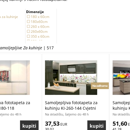
Dimenzije
a za kuhinje
180 x 60cm
180x60cm
260 x 60cm
260x60cm
350 x 60cm
350x60cm
Samoljepljive Za kuhinje
| 517
Na zalihama
va fototapeta za
Samoljepljiva fototapeta za
Samoljepl
180-118
kuhinju KI-260-144 Cvjetni
kuhinju 
e | 180 x 60 cm
uzorak | 260 x 60 cm
apstrakc
šaljemo do 48 h
Na skladištu, šaljemo do 48 h
Na skladišt
37,53
51,60
 EUR
 
30,02
41,28