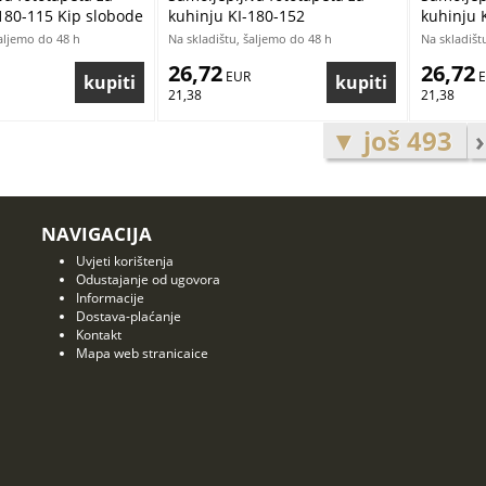
180-115 Kip slobode
kuhinju KI-180-152
kuhinju 
cm
Ekscentrični zid | 180 x 60 cm
Ekscentr
šaljemo do 48 h
Na skladištu, šaljemo do 48 h
Na skladišt
180 x 60
26,72
26,72
 EUR
 
21,38
21,38
▼ još 493
›
NAVIGACIJA
Uvjeti korištenja
Odustajanje od ugovora
Informacije
Dostava-plaćanje
Kontakt
Mapa web stranicaice