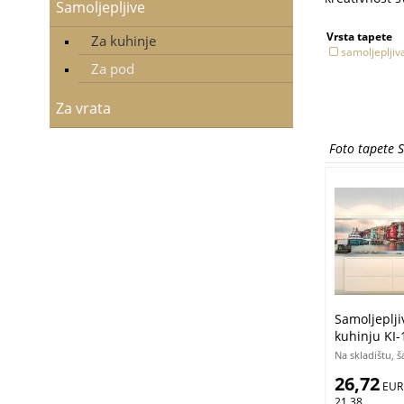
Samoljepljive
Vrsta tapete
Za kuhinje
samoljepljiv
Za pod
Za vrata
Foto tapete 
Samoljeplji
kuhinju KI-
Portovener
Na skladištu, 
26,72
 EUR
21,38