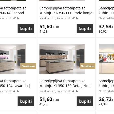
va fototapeta za
Samoljepljiva fototapeta za
Samoljepl
-260-145 Zapad
kuhinju KI-350-111 Stado konja
kuhinju K
vadu | 260 x 60 cm
| 350 x 60 cm
mramor |
šaljemo do 48 h
Na skladištu, šaljemo do 48 h
Na skladišt
51,60
37,53
 EUR
 
41,28
30,02
Na zalihama
Na zalihama
va fototapeta za
Samoljepljiva fototapeta za
Samoljepl
-350-124 Lavanda |
kuhinju KI-350-150 Detalj zida
kuhinju 
m
| 350 x 60 cm
pasa | 1
šaljemo do 48 h
Na skladištu, šaljemo do 48 h
Na skladišt
51,60
26,72
 EUR
 
41,28
21,38