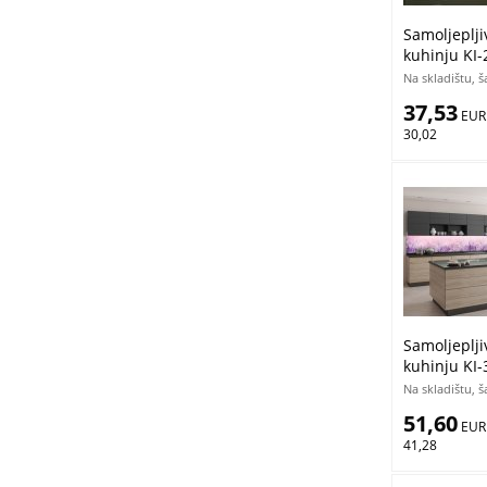
Samoljeplji
kuhinju KI
sunca na li
Na skladištu, 
37,53
 EUR
30,02
Samoljeplji
kuhinju KI
350 x 60 c
Na skladištu, 
51,60
 EUR
41,28