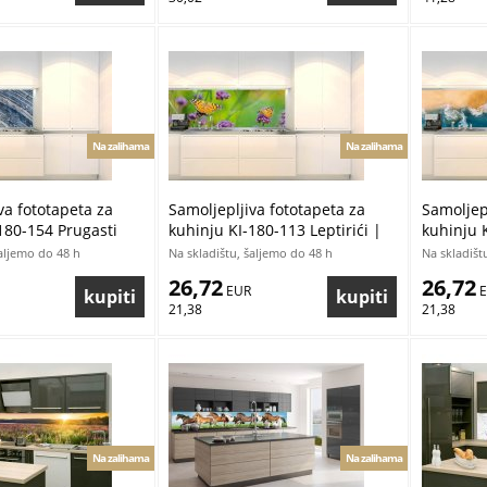
Na zalihama
Na zalihama
va fototapeta za
Samoljepljiva fototapeta za
Samoljepl
180-154 Prugasti
kuhinju KI-180-113 Leptirići |
kuhinju 
80 x 60 cm
180 x 60 cm
| 180 x 
šaljemo do 48 h
Na skladištu, šaljemo do 48 h
Na skladišt
26,72
26,72
 EUR
 
21,38
21,38
Na zalihama
Na zalihama