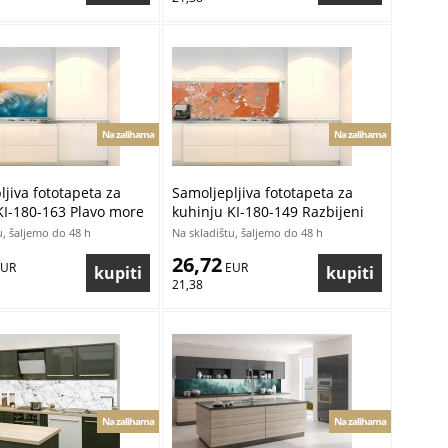
Na zalihama
Na zalihama
jiva fototapeta za
Samoljepljiva fototapeta za
KI-180-163 Plavo more
kuhinju KI-180-149 Razbijeni
60 cm
zid | 180 x 60 cm
u, šaljemo do 48 h
Na skladištu, šaljemo do 48 h
26,72
EUR
 EUR
21,38
Na zalihama
Na zalihama