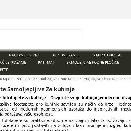
NALJEPNICE ZIDNE
3D ZIDNE PANELE
VINILNE OBLOGE
AĆICE-PIDŽAME
PAT I MAT
SAMOLJEPLJIVE PODNE PLOČICE
APETE
to tapete
›
Foto tapete Samoljepljive
›
Foto tapete Samoljepljive
›
Foto tapete Samo
te Samoljepljive Za kuhinje
e fototapete za kuhinje – Osvježite svoju kuhinju jedinečnim diz
pljive fototapete pro kuhinje savršen su način da brzo i jednos
iva, od modernih geometriskih uzoraka do inspirativnih motiva
ja odražava vašu osobnost.
e fototapete su praktične, otporne na vlagu i lako se održavaju, 
ožete ih brzo postaviti na zidove i lako promijeniti izgled k
vojoj kuhinji s našim fototapetama!