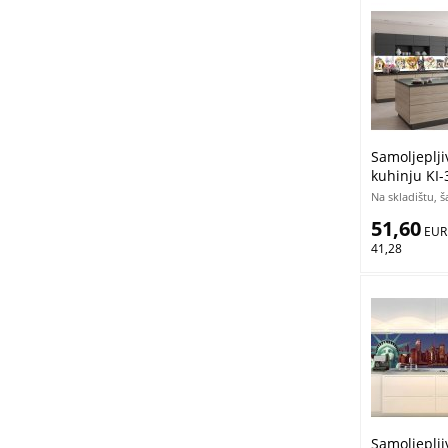
Samoljeplji
kuhinju KI-
pasa | 350
Na skladištu, 
51,60
 EUR
41,28
Samoljeplji