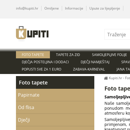
info@kupiti.hr
Omiljene
Informacije
Upute za lijepljenje
FOTO TAPETE
TAPETE ZA ZID
SAMOLJEPLJIVE FOLIJE
DJEČJA POSTELJINA I DODACI
DJEČJI NAMJEŠTAJ
SPAV
POPUSTI SVE ZA 1 EURO
ZABAVA-KARNEVAL
JANA T
Kupiti.hr
›
Fo
Foto tapete
Foto tape
Papirnate
Samoljepljiv
Naše samolje
Od flisa
ponudom mot
atmosferu ko
Dječji
Samoljepljiv
primjenom, m
kreativnost s