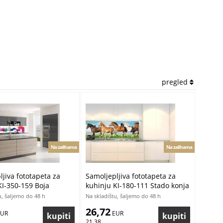
pregled
Na zalihama
Na zalihama
jiva fototapeta za
Samoljepljiva fototapeta za
KI-350-159 Boja
kuhinju KI-180-111 Stado konja
ija | 350 x 60 cm
| 180 x 60 cm
u, šaljemo do 48 h
Na skladištu, šaljemo do 48 h
26,72
EUR
 EUR
21,38