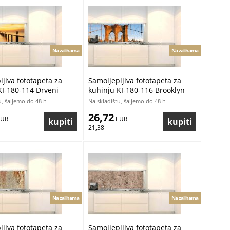
Na zalihama
Na zalihama
jiva fototapeta za
Samoljepljiva fototapeta za
KI-180-114 Drveni
kuhinju KI-180-116 Brooklyn
80 x 60 cm
Bridge | 180 x 60 cm
u, šaljemo do 48 h
Na skladištu, šaljemo do 48 h
26,72
EUR
 EUR
21,38
Na zalihama
Na zalihama
jiva fototapeta za
Samoljepljiva fototapeta za