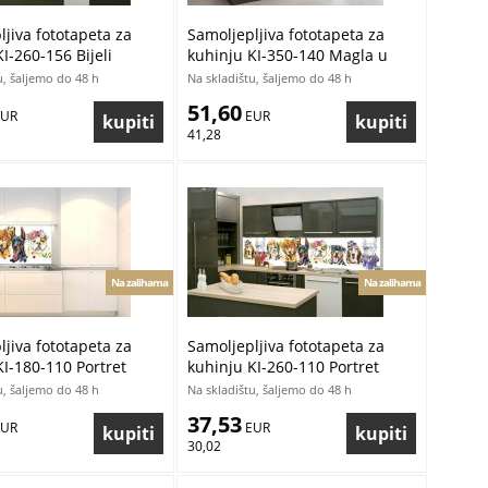
jiva fototapeta za
Samoljepljiva fototapeta za
I-260-156 Bijeli
kuhinju KI-350-140 Magla u
 260 x 60 cm
šumi | 350 x 60 cm
u, šaljemo do 48 h
Na skladištu, šaljemo do 48 h
51,60
EUR
 EUR
41,28
Na zalihama
Na zalihama
jiva fototapeta za
Samoljepljiva fototapeta za
KI-180-110 Portret
kuhinju KI-260-110 Portret
80 x 60 cm
pasa | 260 x 60 cm
u, šaljemo do 48 h
Na skladištu, šaljemo do 48 h
37,53
EUR
 EUR
30,02