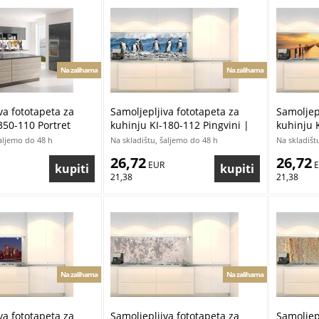
Na zalihama
Na zalihama
va fototapeta za
Samoljepljiva fototapeta za
Samoljepl
350-110 Portret
kuhinju KI-180-112 Pingvini |
kuhinju 
 x 60 cm
180 x 60 cm
most | 1
šaljemo do 48 h
Na skladištu, šaljemo do 48 h
Na skladišt
26,72
26,72
 EUR
 
21,38
21,38
Na zalihama
Na zalihama
va fototapeta za
Samoljepljiva fototapeta za
Samoljepl