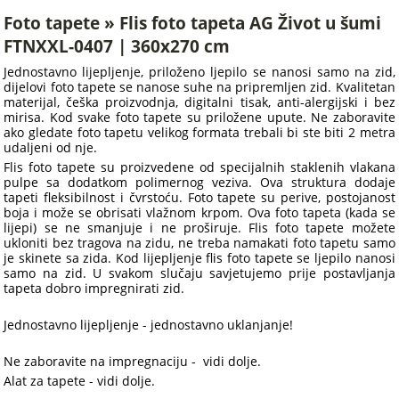
Foto tapete » Flis foto tapeta AG Život u šumi
FTNXXL-0407 | 360x270 cm
Jednostavno lijepljenje, priloženo ljepilo se nanosi samo na zid,
dijelovi foto tapete se nanose suhe na pripremljen zid. Kvalitetan
materijal, češka proizvodnja, digitalni tisak, anti-alergijski i bez
mirisa. Kod svake foto tapete su priložene upute. Ne zaboravite
ako gledate foto tapetu velikog formata trebali bi ste biti 2 metra
udaljeni od nje.
Flis foto tapete su proizvedene od specijalnih staklenih vlakana
pulpe sa dodatkom polimernog veziva. Ova struktura dodaje
tapeti fleksibilnost i čvrstoću. Foto tapete su perive, postojanost
boja i može se obrisati vlažnom krpom. Ova foto tapeta (kada se
lijepi) se ne smanjuje i ne proširuje. Flis foto tapete možete
ukloniti bez tragova na zidu, ne treba namakati foto tapetu samo
je skinete sa zida. Kod lijepljenje flis foto tapete se ljepilo nanosi
samo na zid. U svakom slučaju savjetujemo prije postavljanja
tapeta dobro impregnirati zid.
Jednostavno lijepljenje - jednostavno uklanjanje!
Ne zaboravite na impregnaciju - vidi dolje.
Alat za tapete - vidi dolje.