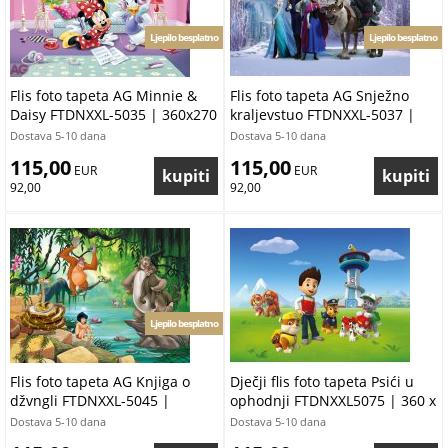
Ljepilo besplatno
Ljepilo besplatno
Flis foto tapeta AG Minnie &
Flis foto tapeta AG Snježno
Daisy FTDNXXL-5035 | 360x270
kraljevstuo FTDNXXL-5037 |
cm
360x270 cm
Dostava 5-10 dana
Dostava 5-10 dana
115,00
115,00
 EUR
 EUR
92,00
92,00
Ljepilo besplatno
Flis foto tapeta AG Knjiga o
Dječji flis foto tapeta Psići u
džvngli FTDNXXL-5045 |
ophodnji FTDNXXL5075 | 360 x
360x270 cm
270 cm
Dostava 5-10 dana
Dostava 5-10 dana