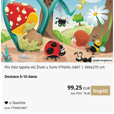
Ljepilo besplatno
Flis foto tapeta AG Život u šumi FTNXXL-0407 | 360x270 cm
Dostava 5-10 dana
99,25
EUR
bez PDV: 79,40
u favorite
kod: FTNXXL0407