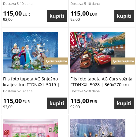
Dostava 5-10 dana
Dostava 5-10 dana
115,00
115,00
 EUR
 EUR
92,00
92,00
Ljepilo besplatno
Ljepilo besplatno
Flis foto tapeta AG Snježno
Flis foto tapeta AG Cars vožnja
kraljevstuo FTDNXXL-5019 |
FTDNXXL-5028 | 360x270 cm
360x270 cm
Dostava 5-10 dana
Dostava 5-10 dana
115,00
115,00
 EUR
 EUR
92,00
92,00