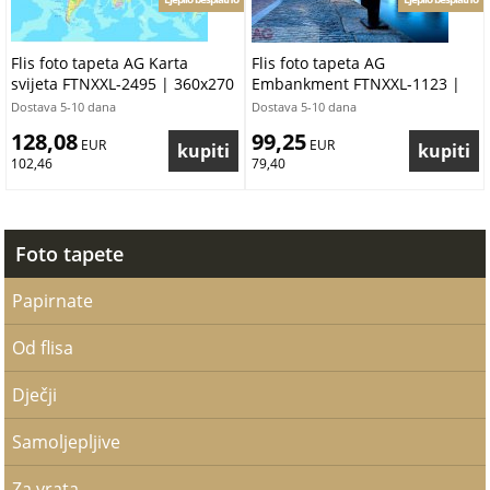
Flis foto tapeta AG Karta
Flis foto tapeta AG
svijeta FTNXXL-2495 | 360x270
Embankment FTNXXL-1123 |
cm
360x270 cm
Dostava 5-10 dana
Dostava 5-10 dana
128,08
99,25
 EUR
 EUR
102,46
79,40
Foto tapete
Papirnate
Od flisa
Dječji
Samoljepljive
Za vrata