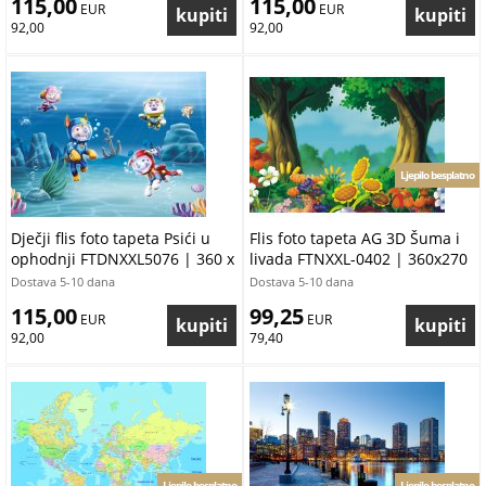
115,00
115,00
 EUR
 EUR
92,00
92,00
Ljepilo besplatno
Dječji flis foto tapeta Psići u
Flis foto tapeta AG 3D Šuma i
ophodnji FTDNXXL5076 | 360 x
livada FTNXXL-0402 | 360x270
270 cm
cm
Dostava 5-10 dana
Dostava 5-10 dana
115,00
99,25
 EUR
 EUR
92,00
79,40
Ljepilo besplatno
Ljepilo besplatno