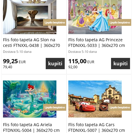
Ljepilo besplatno
Ljepilo besplatno
Flis foto tapeta AG Slon na
Flis foto tapeta AG Princeze
cesti FTNXXL-0438 | 360x270
FTDNXXL-5033 | 360x270 cm
cm
Dostava 5-10 dana
Dostava 5-10 dana
99,25
115,00
 EUR
 EUR
79,40
92,00
Ljepilo besplatno
Ljepilo besplatno
Flis foto tapeta AG Ariela
Flis foto tapeta AG Cars
FTDNXXL-5004 | 360x270 cm
FTDNXXL-5007 | 360x270 cm