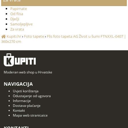
Papirnate
Od flisa
Dječji
Samoljepljive
Za vrata
Kupiti.hr
›
Foto tapete
›
Flis foto tapeta AG Život u šumi FTNXXL-0407 |
360x270 cm
Moderan web shop u Hrvatske
NAVIGACIJA
Uvjeti korištenja
Odustajanje od ugovora
Informacije
Dostava-plaćanje
Kontakt
Mapa web stranicaice