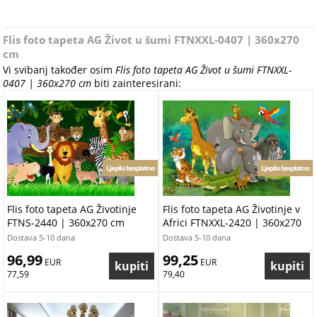
Flis foto tapeta AG Život u šumi FTNXXL-0407 | 360x270
cm
Vi svibanj također osim
Flis foto tapeta AG Život u šumi FTNXXL-
0407 | 360x270 cm
biti zainteresirani:
Ljepilo besplatno
Ljepilo besplatno
Flis foto tapeta AG Životinje
Flis foto tapeta AG Životinje v
FTNS-2440 | 360x270 cm
Africi FTNXXL-2420 | 360x270
cm
Dostava 5-10 dana
Dostava 5-10 dana
96,99
99,25
 EUR
 EUR
77,59
79,40