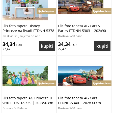
Ljepilo besplatno
Ljepilo besplatno
Flis foto tapeta Disney
Flis foto tapeta AG Cars v
Princeze na livadi FTDNH-5378
Parizv FTDNH-5303 | 202x90
| 202x90 cm
cm
Na skladištu, šaljemo do 48 h
Dostava 5-10 dana
34,34
34,34
 EUR
 EUR
27,47
27,47
Ljepilo besplatno
Ljepilo besplatno
Flis foto tapeta AG Princeze u
Flis foto tapeta AG Cars
vrtu FTDNH-5325 | 202x90 cm
FTDNH-5340 | 202x90 cm
Dostava 5-10 dana
Dostava 5-10 dana