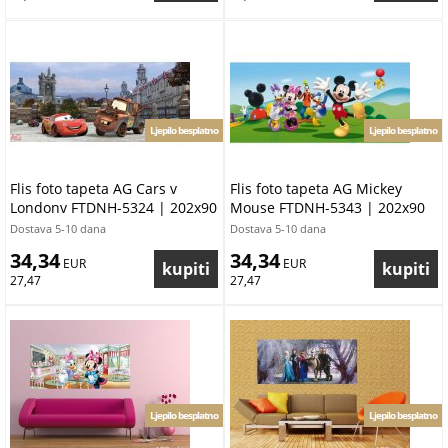
Ljepilo besplatno
Ljepilo besplatno
Flis foto tapeta AG Cars v
Flis foto tapeta AG Mickey
Londonv FTDNH-5324 | 202x90
Mouse FTDNH-5343 | 202x90
cm
cm
Dostava 5-10 dana
Dostava 5-10 dana
34,34
34,34
 EUR
 EUR
27,47
27,47
Ljepilo besplatno
Ljepilo besplatno