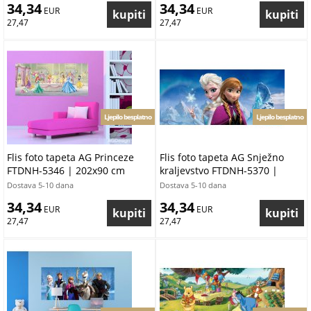
34,34
34,34
 EUR
 EUR
27,47
27,47
Ljepilo besplatno
Ljepilo besplatno
Flis foto tapeta AG Princeze
Flis foto tapeta AG Snježno
FTDNH-5346 | 202x90 cm
kraljevstvo FTDNH-5370 |
202x90 cm
Dostava 5-10 dana
Dostava 5-10 dana
34,34
34,34
 EUR
 EUR
27,47
27,47