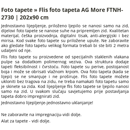
Foto tapete » Flis foto tapeta AG More FTNH-
2730 | 202x90 cm
Jednostavno lijepljenje, priloženo ljepilo se nanosi samo na zid,
dijelovi foto tapete se nanose suhe na pripremljen zid. Kvalitetan
materijal, češka proizvodnja, digitalni tisak, anti-alergijski i bez
mirisa. Kod svake foto tapete su priložene upute. Ne zaboravite
ako gledate foto tapetu velikog formata trebali bi ste biti 2 metra
udaljeni od nje.
Flis foto tapete su proizvedene od specijalnih staklenih vlakana
pulpe sa dodatkom polimernog veziva. Ova struktura dodaje
tapeti fleksibilnost i čvrstoću. Foto tapete su perive, postojanost
boja i može se obrisati vlažnom krpom. Ova foto tapeta (kada se
lijepi) se ne smanjuje i ne proširuje. Flis foto tapete možete
ukloniti bez tragova na zidu, ne treba namakati foto tapetu samo
je skinete sa zida. Kod lijepljenje flis foto tapete se ljepilo nanosi
samo na zid. U svakom slučaju savjetujemo prije postavljanja
tapeta dobro impregnirati zid.
Jednostavno lijepljenje-jednostavno uklanjanje!
Ne zaboravite na impregnaciju-vidi dolje.
Alat za tapete - vidi dolje.