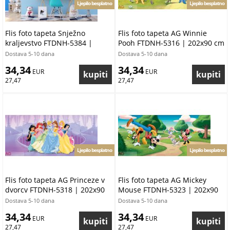
Ljepilo besplatno
Ljepilo besplatno
Flis foto tapeta Snježno
Flis foto tapeta AG Winnie
kraljevstvo FTDNH-5384 |
Pooh FTDNH-5316 | 202x90 cm
202x90 cm
Dostava 5-10 dana
Dostava 5-10 dana
34,34
34,34
 EUR
 EUR
27,47
27,47
Ljepilo besplatno
Ljepilo besplatno
Flis foto tapeta AG Princeze v
Flis foto tapeta AG Mickey
dvorcv FTDNH-5318 | 202x90
Mouse FTDNH-5323 | 202x90
cm
cm
Dostava 5-10 dana
Dostava 5-10 dana
34,34
34,34
 EUR
 EUR
27,47
27,47