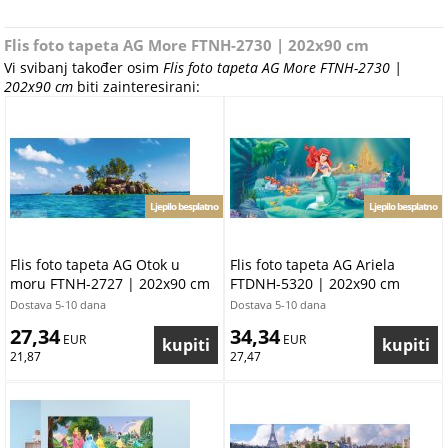
Flis foto tapeta AG More FTNH-2730 | 202x90 cm
Vi svibanj također osim
Flis foto tapeta AG More FTNH-2730 |
202x90 cm
biti zainteresirani:
Ljepilo besplatno
Ljepilo besplatno
Flis foto tapeta AG Otok u
Flis foto tapeta AG Ariela
moru FTNH-2727 | 202x90 cm
FTDNH-5320 | 202x90 cm
Dostava 5-10 dana
Dostava 5-10 dana
27,34
34,34
 EUR
 EUR
21,87
27,47