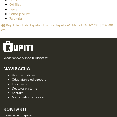
Od flisa
Dječji
Samoljepljive
Za vrata
Kupiti.hr
›
Foto tapete
›
Flis foto tapeta AG More FTNH-2730 | 202x90
cm
Moderan web shop u Hrvatske
NAVIGACIJA
Uvjeti korištenja
Odustajanje od ugovora
Informacije
Dostava-plaćanje
Kontakt
Mapa web stranicaice
KONTAKTI
Dekoracije i Tapete