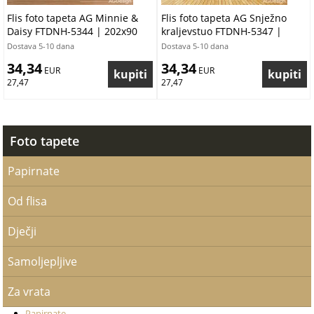
Flis foto tapeta AG Minnie &
Flis foto tapeta AG Snježno
Daisy FTDNH-5344 | 202x90
kraljevstuo FTDNH-5347 |
cm
202x90 cm
Dostava 5-10 dana
Dostava 5-10 dana
34,34
34,34
 EUR
 EUR
27,47
27,47
Foto tapete
Papirnate
Od flisa
Dječji
Samoljepljive
Za vrata
Papirnate