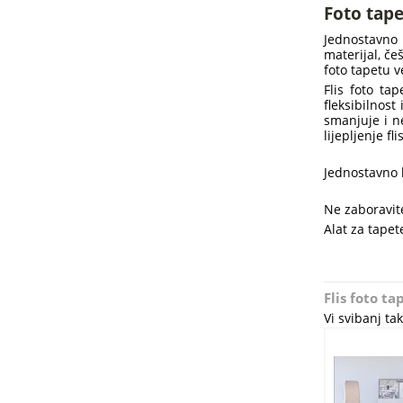
Foto tape
Jednostavno 
materijal, če
foto tapetu v
Flis foto ta
fleksibilnost
smanjuje i ne
lijepljenje f
Jednostavno l
Ne zaboravite
Alat za tapete
Flis foto t
Vi svibanj t