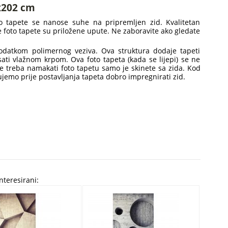
0x202 cm
oto tapete se nanose suhe na pripremljen zid. Kvalitetan
ake foto tapete su priložene upute. Ne zaboravite ako gledate
dodatkom polimernog veziva. Ova struktura dodaje tapeti
isati vlažnom krpom. Ova foto tapeta (kada se lijepi) se ne
ne treba namakati foto tapetu samo je skinete sa zida. Kod
tujemo prije postavljanja tapeta dobro impregnirati zid.
nteresirani: