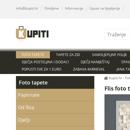
info@kupiti.hr
Omiljene
Informacije
Upute za lijepljenje
FOTO TAPETE
TAPETE ZA ZID
SAMOLJEPLJIVE FOLIJE
DJEČJA POSTELJINA I DODACI
DJEČJI NAMJEŠTAJ
SPAV
POPUSTI SVE ZA 1 EURO
ZABAVA-KARNEVAL
JANA T
Kupiti.hr
›
Fo
Foto tapete
Flis foto
Papirnate
Od flisa
Dječji