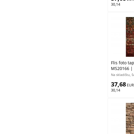
30,14
Flis foto ta
MS20166 |
Na skladištu, 
37,68
 EUR
30,14