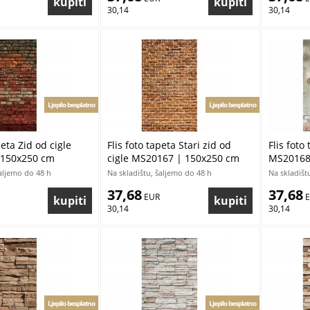
30,14
30,14
Ljepilo besplatno
Ljepilo besplatno
peta Zid od cigle
Flis foto tapeta Stari zid od
Flis foto
 150x250 cm
cigle MS20167 | 150x250 cm
MS20168
šaljemo do 48 h
Na skladištu, šaljemo do 48 h
Na skladišt
37,68
37,68
 EUR
 
30,14
30,14
Ljepilo besplatno
Ljepilo besplatno