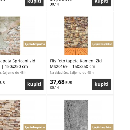
30,14
Ljepilo besplatno
Ljepilo besplatno
 tapeta Špricani zid
Flis foto tapeta Kameni Zid
 | 150x250 cm
MS20169 | 150x250 cm
u, šaljemo do 48 h
Na skladištu, šaljemo do 48 h
37,68
EUR
 EUR
30,14
Ljepilo besplatno
Ljepilo besplatno