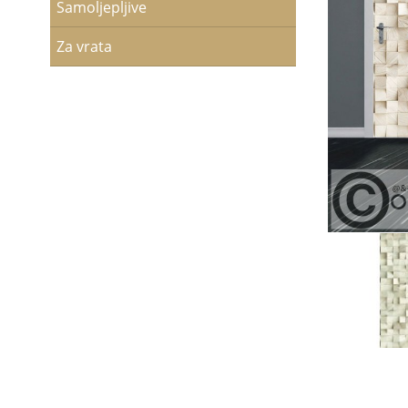
Samoljepljive
Za vrata