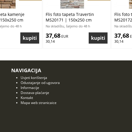
apeta kamenje
Flis foto tapeta Travertin
Flis foto
 150x250 cm
MS20171 | 150x250 cm
MS20172
šaljemo do 48 h
Na skladištu, šaljemo do 48 h
Na skladišt
37,68
37,68
 EUR
 
30,14
30,14
NAVIGACIJA
Uvjeti korištenja
Odustajanje od ugovora
Informacije
Dostava-plaćanje
Kontakt
Mapa web stranicaice