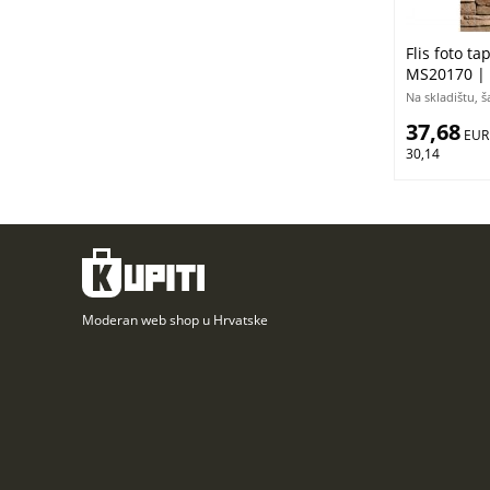
Flis foto t
MS20170 |
Na skladištu, 
37,68
 EUR
30,14
Moderan web shop u Hrvatske