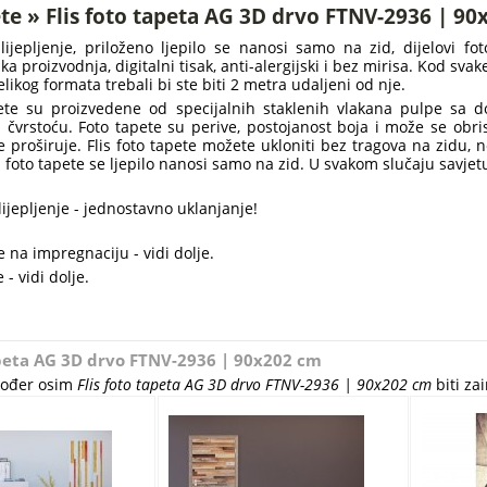
te » Flis foto tapeta AG 3D drvo FTNV-2936 | 9
lijepljenje, priloženo ljepilo se nanosi samo na zid, dijelovi f
ška proizvodnja, digitalni tisak, anti-alergijski i bez mirisa. Kod sv
elikog formata trebali bi ste biti 2 metra udaljeni od nje.
pete su proizvedene od specijalnih staklenih vlakana pulpe sa 
 i čvrstoću. Foto tapete su perive, postojanost boja i može se obr
 proširuje. Flis foto tapete možete ukloniti bez tragova na zidu, 
lis foto tapete se ljepilo nanosi samo na zid. U svakom slučaju savje
ijepljenje - jednostavno uklanjanje!
 na impregnaciju - vidi dolje.
 - vidi dolje.
apeta AG 3D drvo FTNV-2936 | 90x202 cm
akođer osim
Flis foto tapeta AG 3D drvo FTNV-2936 | 90x202 cm
biti zai