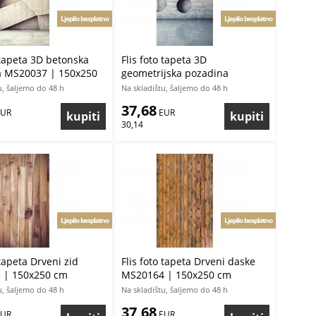
Ljepilo besplatno
Ljepilo besplatno
 tapeta 3D betonska
Flis foto tapeta 3D
a MS20037 | 150x250
geometrijska pozadina
MS20038 | 150x250 cm
u, šaljemo do 48 h
Na skladištu, šaljemo do 48 h
37,68
EUR
 EUR
30,14
Ljepilo besplatno
Ljepilo besplatno
 tapeta Drveni zid
Flis foto tapeta Drveni daske
 | 150x250 cm
MS20164 | 150x250 cm
u, šaljemo do 48 h
Na skladištu, šaljemo do 48 h
37,68
EUR
 EUR