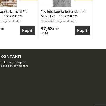
 tapeta kameni Zid
Flis foto tapeta betonski pod
 | 150x250 cm
MS20173 | 150x250 cm
u, šaljemo do 48 h
Na skladištu, šaljemo do 48 h
37,68
EUR
 EUR
30,14
KONTAKTI
Dekoracije i Tapete
e-mail: info@kupiti.hr