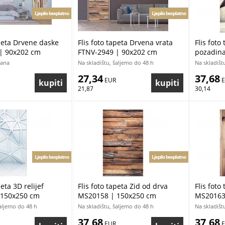
Ljepilo besplatno
Ljepilo besplatno
apeta Drvene daske
Flis foto tapeta Drvena vrata
Flis foto
| 90x202 cm
FTNV-2949 | 90x202 cm
pozadin
cm
dana
Na skladištu, šaljemo do 48 h
Na skladišt
27,34
37,68
 EUR
 
21,87
30,14
Ljepilo besplatno
Ljepilo besplatno
peta 3D relijef
Flis foto tapeta Zid od drva
Flis foto
 150x250 cm
MS20158 | 150x250 cm
MS20163
šaljemo do 48 h
Na skladištu, šaljemo do 48 h
Na skladišt
37,68
37,68
 EUR
 