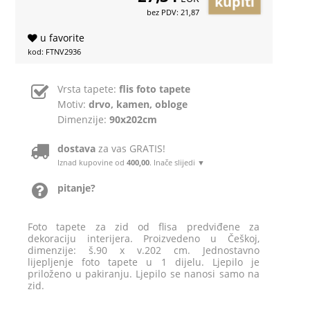
bez PDV: 21,87
u favorite
kod: FTNV2936
Vrsta tapete:
flis foto tapete
Motiv:
drvo, kamen, obloge
Dimenzije:
90x202cm
dostava
za vas GRATIS!
Iznad kupovine od
400,00
. Inače slijedi ▼
pitanje?
Foto tapete za zid od flisa predviđene za
dekoraciju interijera. Proizvedeno u Češkoj,
dimenzije: š.90 x v.202 cm. Jednostavno
lijepljenje foto tapete u 1 dijelu. Ljepilo je
priloženo u pakiranju. Ljepilo se nanosi samo na
zid.