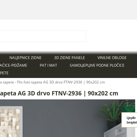
NALJEPNICE ZIDNE
3D ZIDNE PANELE
VINILNE OBLOGE
AĆICE-PIDŽAME
PAT I MAT
SAMOLJEPLJIVE PODNE PLOČICE
APETE
to tapete
›
Flis foto tapeta AG 3D drvo FTNV-2936 | 90x202 cm
 tapeta AG 3D drvo FTNV-2936 | 90x202 cm
Ljepilo
bespla