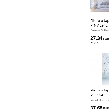
Flis foto t
FTNV-2942 
Dostava 5-10 
27,34
 EUR
21,87
Flis foto ta
MS20041 |
Na skladištu, 
37,68
 EUR