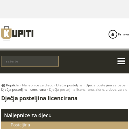
Prijava
Kupiti.hr
›
Naljepnice za djecu
›
Dječja posteljina
›
Dječja posteljina za bebe
›
Dječja posteljina licencirana
›
Dječja posteljina licencirana, zidne, zidove, za zid
Dječja posteljina licencirana
Naljepnice za djecu
Posteljina