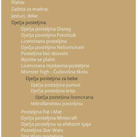
Plahte
Zaštita za madrac
Jastuci, deke
Dječja posteljina
Dječja posteljina Disney
Dječja posteljina Fototisak
Licencirana posteljina
Dječja posteljina Nelicencirani
Posteljina bez dozvole
Riješite se plahti
Licencirana mješavina posteljine
Monster high - Čudovišna škola
Dječja posteljina za bebe
Dječja posteljina pamuk
Dječja posteljina krep
Dječja posteljina licencirana
Mikroflanelovu posteljinu
Posteljina Pat i Mat
Dječja posteljina Minecraft
Dječja posteljina sa efektom sjaja
Posteljina Star Wars
Star Wars posteljina