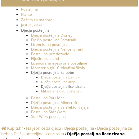
Posteljina
Plahte
Zaštita za madrac
Jastuci, deke
Dječja posteljina
Dječja posteljina Disney
Dječja posteljina Fototisak
Licencirana posteljina
Dječja posteljina Nelicencirani
Posteljina bez dozvole
Riješite se plahti
Licencirana mješavina posteljine
Monster high - Čudovišna škola
Dječja posteljina za bebe
Dječja posteljina pamuk
Dječja posteljina krep
Dječja posteljina licencirana
Mikroflanelovu posteljinu
Posteljina Pat i Mat
Dječja posteljina Minecraft
Dječja posteljina sa efektom sjaja
Posteljina Star Wars
Star Wars posteljina
Kupiti.hr
›
Naljepnice za djecu
›
Dječja posteljina
›
Dječja posteljina za
bebe
›
Dječja posteljina licencirana
›
Dječja posteljina licencirana,