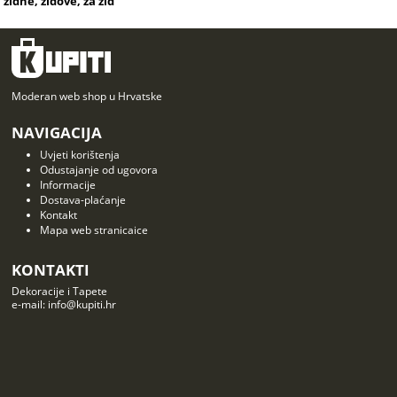
zidne, zidove, za zid
Moderan web shop u Hrvatske
NAVIGACIJA
Uvjeti korištenja
Odustajanje od ugovora
Informacije
Dostava-plaćanje
Kontakt
Mapa web stranicaice
KONTAKTI
Dekoracije i Tapete
e-mail: info@kupiti.hr