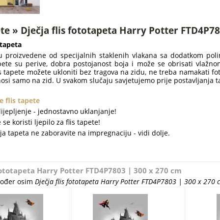
te » Dječja flis fototapeta Harry Potter FTD4P7
 tapeta
su proizvedene od specijalnih staklenih vlakana sa dodatkom polim
pete su perive, dobra postojanost boja i može se obrisati vlažno
is tapete možete ukloniti bez tragova na zidu, ne treba namakati fot
nosi samo na zid. U svakom slučaju savjetujemo prije postavljanja t
e flis tapete
ijepljenje - jednostavno uklanjanje!
se koristi ljepilo za flis tapete!
enja tapeta ne zaboravite na impregnaciju - vidi dolje.
 fototapeta Harry Potter FTD4P7803 | 300 x 270 cm
akođer osim
Dječja flis fototapeta Harry Potter FTD4P7803 | 300 x 270 