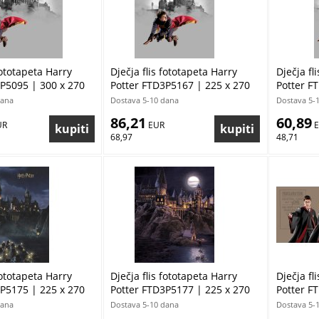
fototapeta Harry
Dječja flis fototapeta Harry
Dječja fl
P5095 | 300 x 270
Potter FTD3P5167 | 225 x 270
Potter F
cm
cm
dana
Dostava 5-10 dana
Dostava 5-
86,21
60,89
UR
 EUR
 
68,97
48,71
fototapeta Harry
Dječja flis fototapeta Harry
Dječja fl
P5175 | 225 x 270
Potter FTD3P5177 | 225 x 270
Potter F
cm
cm
dana
Dostava 5-10 dana
Dostava 5-