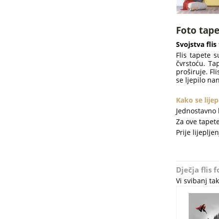
Foto tape
Svojstva flis
Flis tapete 
čvrstoću. Ta
proširuje. Fl
se ljepilo na
Kako se lijep
Jednostavno l
Za ove tapete 
Prije lijeplj
Dječja flis
Vi svibanj t