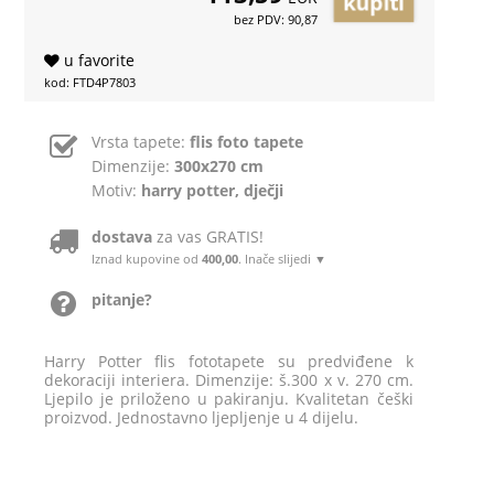
bez PDV: 90,87
u favorite
kod: FTD4P7803
Vrsta tapete:
flis foto tapete
Dimenzije:
300x270 cm
Motiv:
harry potter, dječji
dostava
za vas GRATIS!
Iznad kupovine od
400,00
. Inače slijedi ▼
pitanje?
Harry Potter flis fototapete su predviđene k
dekoraciji interiera. Dimenzije: š.300 x v. 270 cm.
Ljepilo je priloženo u pakiranju. Kvalitetan češki
proizvod. Jednostavno ljepljenje u 4 dijelu.