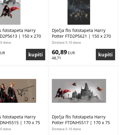
is fototapeta Harry
Dječja flis fototapeta Harry
TD2P5613 | 150 x 270
Potter FTD2P5621 | 150 x 270
cm
10 dana
Dostava 5-10 dana
60,89
EUR
 EUR
48,71
is fototapeta Harry
Dječja flis fototapeta Harry
TDNH5515 | 170 x 75
Potter FTDNH5517 | 170 x 75
cm
10 dana
Dostava 5-10 dana