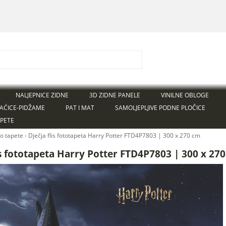
NALJEPNICE ZIDNE
3D ZIDNE PANELE
VINILNE OBLOGE
AĆICE-PIDŽAME
PAT I MAT
SAMOLJEPLJIVE PODNE PLOČICE
APETE
to tapete
›
Dječja flis fototapeta Harry Potter FTD4P7803 | 300 x 270 cm
is fototapeta Harry Potter FTD4P7803 | 300 x 27