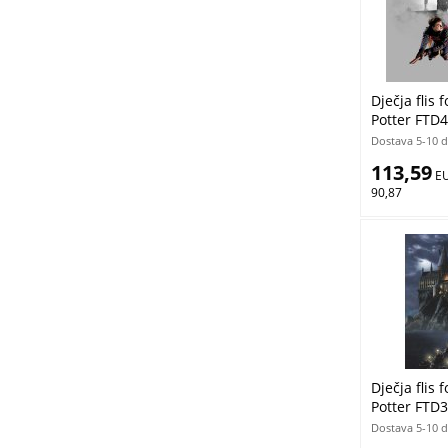
Dječja flis 
Potter FTD4
cm
Dostava 5-10 
113,59
 E
90,87
Dječja flis 
Potter FTD3
cm
Dostava 5-10 