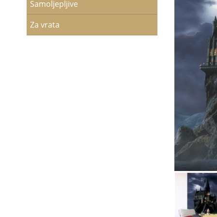
Samoljepljive
Za vrata