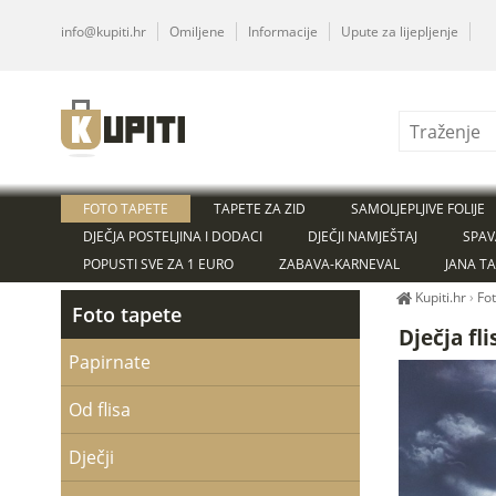
info@kupiti.hr
Omiljene
Informacije
Upute za lijepljenje
FOTO TAPETE
TAPETE ZA ZID
SAMOLJEPLJIVE FOLIJE
DJEČJA POSTELJINA I DODACI
DJEČJI NAMJEŠTAJ
SPAV
POPUSTI SVE ZA 1 EURO
ZABAVA-KARNEVAL
JANA T
Kupiti.hr
›
Fo
Foto tapete
Dječja fl
Papirnate
Od flisa
Dječji