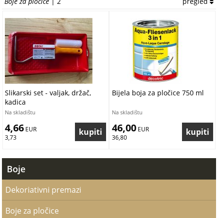
Boje za pločice
| 2
pregled
Slikarski set - valjak, držač,
Bijela boja za pločice 750 ml
kadica
Na skladištu
Na skladištu
4,66
46,00
 EUR
 EUR
3,73
36,80
Boje
Dekoriativni premazi
Boje za pločice