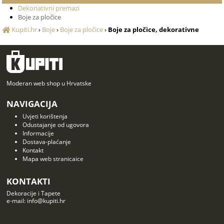
Dekoriativni premazi
Boje za pločice
Kupiti.hr
›
Boje
›
Boje za pločice
›
Boje za pločice, dekorativne
Moderan web shop u Hrvatske
NAVIGACIJA
Uvjeti korištenja
Odustajanje od ugovora
Informacije
Dostava-plaćanje
Kontakt
Mapa web stranicaice
KONTAKTI
Dekoracije i Tapete
e-mail: info@kupiti.hr