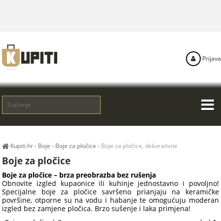
Prijava
Kupiti.hr
›
Boje
›
Boje za pločice
›
Boje za pločice, dekorativne
Boje za pločice
Boje za pločice – brza preobrazba bez rušenja
Obnovite izgled kupaonice ili kuhinje jednostavno i povoljno!
Specijalne boje za pločice savršeno prianjaju na keramičke
površine, otporne su na vodu i habanje te omogućuju moderan
izgled bez zamjene pločica. Brzo sušenje i laka primjena!